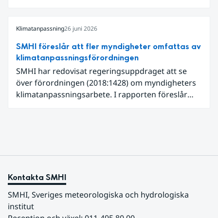
expertgranskning. Du kan redan nu registrera dig
som expertgranskare!
Klimatanpassning
26 juni 2026
SMHI föreslår att fler myndigheter omfattas av
klimatanpassningsförordningen
SMHI har redovisat regeringsuppdraget att se
över förordningen (2018:1428) om myndigheters
klimatanpassningsarbete. I rapporten föreslår
SMHI flera förändringar för att bredda och stärka
statens arbete med klimatanpassning.
Kontakta SMHI
SMHI, Sveriges meteorologiska och hydrologiska 
institut
Reception och växel: 011-495 80 00