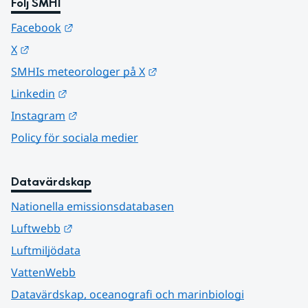
Följ SMHI
Länk till annan webbplats.
Facebook
Länk till annan webbplats.
X
Länk till annan webbplats.
SMHIs meteorologer på X
Länk till annan webbplats.
Linkedin
Länk till annan webbplats.
Instagram
Policy för sociala medier
Datavärdskap
Nationella emissionsdatabasen
Länk till annan webbplats.
Luftwebb
Luftmiljödata
VattenWebb
Datavärdskap, oceanografi och marinbiologi