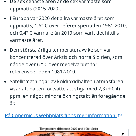
De sex senaste åren är de sex varmaste som 
uppmätts (2015-2020).
I Europa var 2020 det allra varmaste året som 
uppmätts, 1,6° C över referensperioden 1981-2010, 
och 0,4° C varmare än 2019 som varit det hittills 
varmaste året.
Den största årliga temperaturavvikelsen var 
koncentrerad över Arktis och norra Sibirien, som 
nådde över 6 ° C över medelvärdet för 
referensperioden 1981-2010.
Satellitmätningar av koldioxidhalten i atmosfären 
visar att halten fortsatte att stiga med 2,3 (± 0.4) 
ppm, en något mindre ökningstakt än föregående 
år.
Länk t
På Copernicus webbplats finns mer information.
Fö