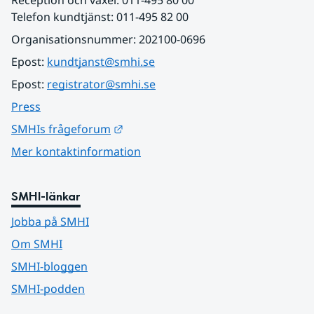
Telefon kundtjänst: 011-495 82 00
Organisationsnummer: 202100-0696
Epost: 
kundtjanst@smhi.se
Epost: 
registrator@smhi.se
Press
Länk till annan webbplats.
SMHIs frågeforum
Mer kontaktinformation
SMHI-länkar
Jobba på SMHI
Om SMHI
SMHI-bloggen
SMHI-podden