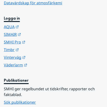
Datavärdskap för atmosfärkemi
Logga in
Länk till annan webbplats.
AQUA
Länk till annan webbplats.
SIMAIR
Länk till annan webbplats.
SMHI Pro
Länk till annan webbplats.
Timbr
Länk till annan webbplats.
Vinterväg
Länk till annan webbplats.
Väderlarm
Publikationer
SMHI ger regelbundet ut tidskrifter, rapporter och 
faktablad.
Sök publikationer