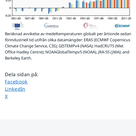
Beräknad avvikelse av medeltemperaturen globalt per årtionde sedan
förindustriell tid utifrån olika datamängder: ERA5 (ECMWF Copernicus
Climate Change Service, C3S); GISTEMPv4 (NASA); HadCRUT5 (Met
Office Hadley Centre); NOAAGlobalTempv5 (NOAA), JRA-55 (JMA); and
Berkeley Earth.
Dela sidan på
:
Dela sidan på
Facebook
Dela sidan på
LinkedIn
Dela sidan på
X