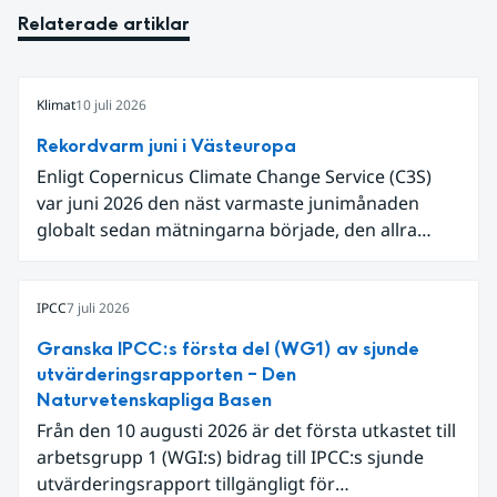
Relaterade artiklar
Klimat
10 juli 2026
Rekordvarm juni i Västeuropa
Enligt Copernicus Climate Change Service (C3S)
var juni 2026 den näst varmaste junimånaden
globalt sedan mätningarna började, den allra
varmaste är juni 2024. Även för Europa i sin helhet
var det den näst varmaste juni och om vi
begränsar oss till Västeuropa var det den allra
IPCC
7 juli 2026
varmaste juni. Detta betingades till stor del av en
Granska IPCC:s första del (WG1) av sjunde
extrem hetta i slutet av månaden. Världshavens
utvärderingsrapporten – Den
ytvattentemperaturer var den högsta som
Naturvetenskapliga Basen
uppmätts för en juni månad, vilket ligger i fas med
Från den 10 augusti 2026 är det första utkastet till
en framväxande El Niño i Stilla havet.
arbetsgrupp 1 (WGI:s) bidrag till IPCC:s sjunde
utvärderingsrapport tillgängligt för