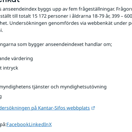
s anseendeindex byggs upp av fem frågeställningar. Frågorn
ställt till totalt 15 172 personer i åldrarna 18-79 år, 399 – 600
het. Undersökningen genomfördes via webbenkät under pe
i.
ningarna som bygger anseendeindexet handlar om;
ande värdering
t intryck
i myndighetens tjänster och myndighetsutövning
g
Länk till annan 
ersökningen på Kantar-Sifos webbplats
Dela sidan på
Dela sidan på
Dela sidan på
 på
:
Facebook
LinkedIn
X