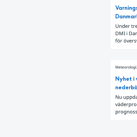
Varning
Danmark
Under tre
DMI i Dan
för övers
projektet
redan gj
inföll i j
Meteorologi
drift.
Nyhet i
nederb
Nu uppda
väderprog
prognoss
ska regn
en mer n
Erik Björ