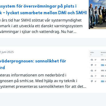
ssystem för översvämningar på plats i
 – lyckat samarbete mellan DMI och SMHI
 års tid har SMHI stöttat vår systermyndighet
mark i att utveckla ett danskt varningssystem
vämningar i sjöar och vattendrag. Nu har
 nått ett stort mål, och lanserat ett system som
ort nytta i samband med det extrema regn som
uli 2025, bara veckor efter att systemet sattes i
2 juni 2025
 väderprognosen: sannolikhet för
örd
teras informationen om nederbörd i
nosen på smhi.se. Med hjälp av ny teknik i
ystemet presenteras sannolikheten för att det
a och hur mycket regn som kan komma. – Det ger
yanserad bild av nederbördsprognosen, säger
n, produktägare på SMHI.