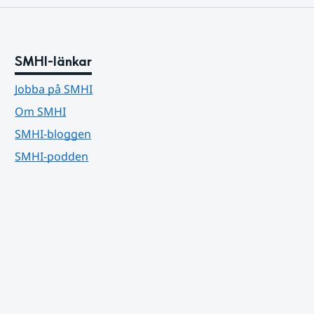
SMHI-länkar
Jobba på SMHI
Om SMHI
SMHI-bloggen
SMHI-podden