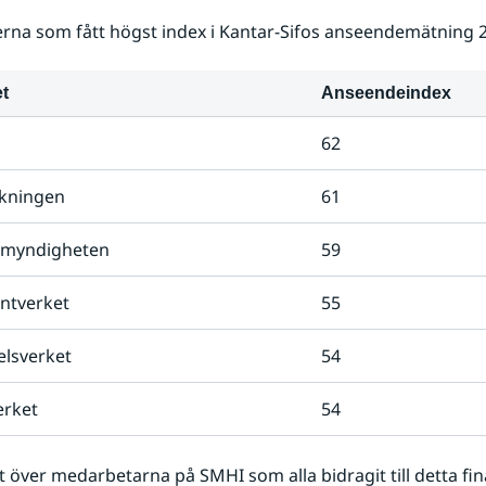
na som fått högst index i Kantar-Sifos anseendemätning 2
t
Anseendeindex
62
kningen
61
omyndigheten
59
ntverket
55
lsverket
54
erket
54
lt över medarbetarna på SMHI som alla bidragit till detta fina