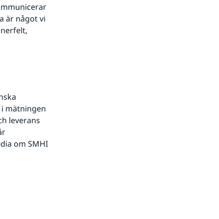
ommunicerar 
 är något vi 
erfelt, 
nska 
i mätningen 
h leverans 
r 
edia om SMHI 