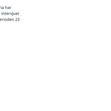
a har 
 intervjuer 
rioden 23 
webbplats.