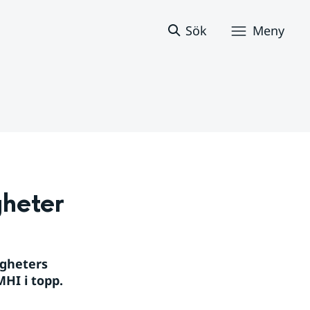
Sök
Meny
gheter
gheters 
I i topp. 