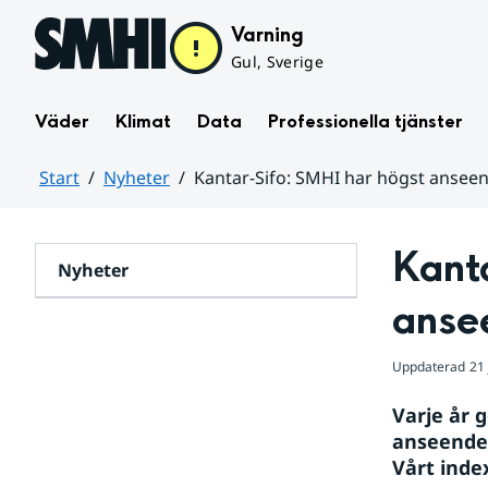
Hoppa till sidans innehåll
Varning
Gul, Sverige
Väder
Klimat
Data
Professionella tjänster
Start
Nyheter
Kantar-Sifo: SMHI har högst ansee
Huvudinnehåll
Kanta
Nyheter
anse
Uppdaterad
21
Varje år 
anseende 
Vårt index