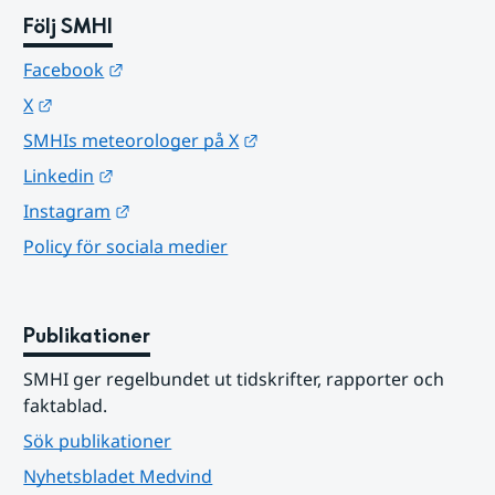
Följ SMHI
Länk till annan webbplats.
Facebook
Länk till annan webbplats.
X
Länk till annan webbplats.
SMHIs meteorologer på X
Länk till annan webbplats.
Linkedin
Länk till annan webbplats.
Instagram
Policy för sociala medier
Publikationer
SMHI ger regelbundet ut tidskrifter, rapporter och 
faktablad.
Sök publikationer
Nyhetsbladet Medvind