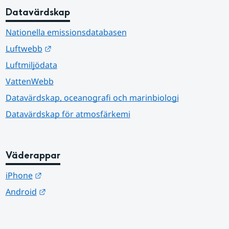
Datavärdskap
Nationella emissionsdatabasen
Länk till annan webbplats.
Luftwebb
Luftmiljödata
VattenWebb
Datavärdskap, oceanografi och marinbiologi
Datavärdskap för atmosfärkemi
Väderappar
Länk till annan webbplats.
iPhone
Länk till annan webbplats.
Android