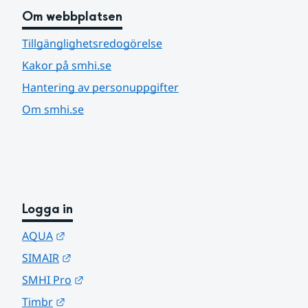
Om webbplatsen
Tillgänglighetsredogörelse
Kakor på smhi.se
Hantering av personuppgifter
Om smhi.se
Logga in
Länk till annan webbplats.
AQUA
Länk till annan webbplats.
SIMAIR
Länk till annan webbplats.
SMHI Pro
Länk till annan webbplats.
Timbr