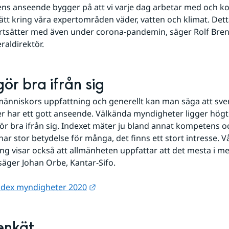
ns anseende bygger på att vi varje dag arbetar med och k
sätt kring våra expertområden väder, vatten och klimat. Detta
rtsätter med även under corona-pandemin, säger Rolf Brenn
aldirektör.
ör bra ifrån sig
människors uppfattning och generellt kan man säga att sve
 har ett gott anseende. Välkända myndigheter ligger högt 
r bra ifrån sig. Indexet mäter ju bland annat kompetens oc
ar stor betydelse för många, det finns ett stort intresse. Vå
g visar också att allmänheten uppfattar att det mesta i m
 säger Johan Orbe, Kantar-Sifo.
Länk till annan webbplats.
dex myndigheter 2020
nkät 