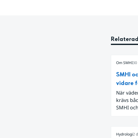
Relaterad
Om SMHI
30
SMHI oc
vidare f
När väde
krävs båd
SMHI och 
sina gem
Hydrologi
2 