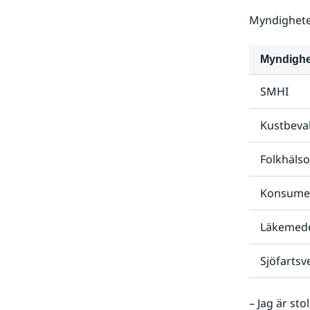
Myndigheter
Myndighe
SMHI
Kustbeva
Folkhäls
Konsume
Läkemede
Sjöfartsv
– Jag är sto