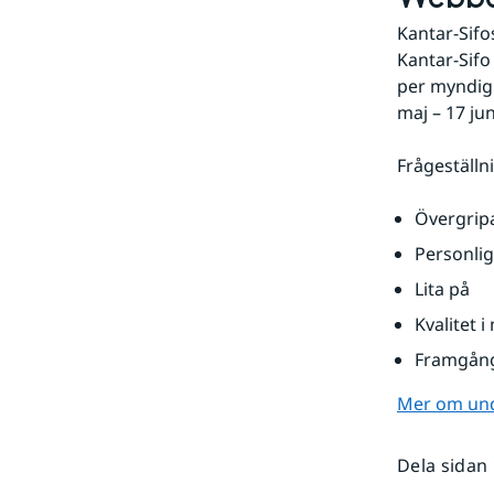
Kantar-Sifo
Kantar-Sifo 
per myndig
maj – 17 jun
Frågeställ
Övergrip
Personlig
Lita på
Kvalitet 
Framgån
Mer om und
Dela sidan