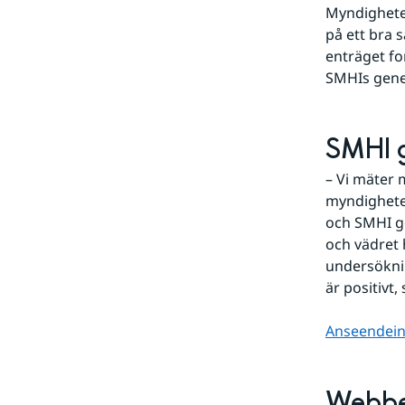
Myndighete
på ett bra 
enträget fo
SMHIs gener
SMHI g
– Vi mäter 
myndigheter
och SMHI gö
och vädret h
undersöknin
är positivt,
Anseendein
Webbe