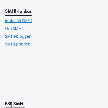
SMHI-länkar
Jobba på SMHI
Om SMHI
SMHI-bloggen
SMHI-podden
Följ SMHI