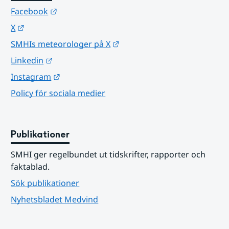
Länk till annan webbplats.
Facebook
Länk till annan webbplats.
X
Länk till annan webbplats.
SMHIs meteorologer på X
Länk till annan webbplats.
Linkedin
Länk till annan webbplats.
Instagram
Policy för sociala medier
Publikationer
SMHI ger regelbundet ut tidskrifter, rapporter och 
faktablad.
Sök publikationer
Nyhetsbladet Medvind