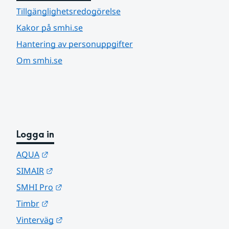
Tillgänglighetsredogörelse
Kakor på smhi.se
Hantering av personuppgifter
Om smhi.se
Logga in
Länk till annan webbplats.
AQUA
Länk till annan webbplats.
SIMAIR
Länk till annan webbplats.
SMHI Pro
Länk till annan webbplats.
Timbr
Länk till annan webbplats.
Vinterväg