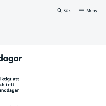
Sök
Meny
ddagar
ktigt att 
 i ett 
unddagar 