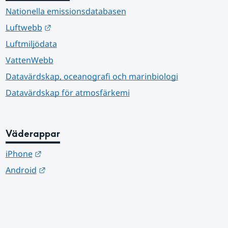
Nationella emissionsdatabasen
Länk till annan webbplats.
Luftwebb
Luftmiljödata
VattenWebb
Datavärdskap, oceanografi och marinbiologi
Datavärdskap för atmosfärkemi
Väderappar
Länk till annan webbplats.
iPhone
Länk till annan webbplats.
Android