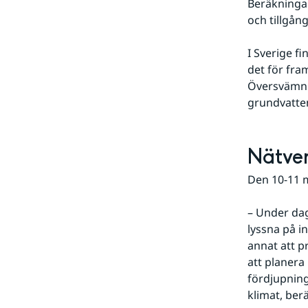
Beräkningar
och tillgån
I Sverige fi
det för fra
Översvämnin
grundvatten
Nätve
Den 10-11 
– Under dag
lyssna på i
annat att p
att planera
fördjupning
klimat, ber