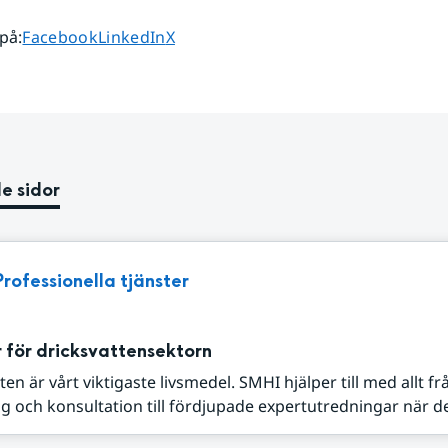
Dela sidan på
Dela sidan på
Dela sidan på
 på
:
Facebook
LinkedIn
X
e sidor
Professionella tjänster
 för dricksvattensektorn
ten är vårt viktigaste livsmedel. SMHI hjälper till med allt fr
g och konsultation till fördjupade expertutredningar när det