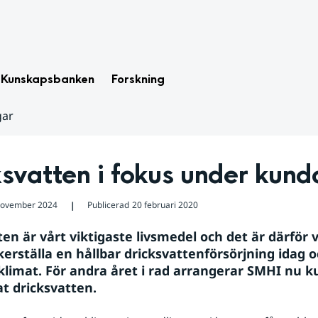
Kunskapsbanken
Forskning
gar
svatten i fokus under kun
november 2024
Publicerad
20 februari 2020
❘
en är vårt viktigaste livsmedel och det är därför vi
rställa en hållbar dricksvattenförsörjning idag och
klimat. För andra året i rad arrangerar SMHI nu k
 dricksvatten.