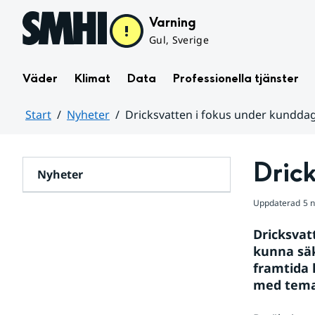
Hoppa till sidans innehåll
Varning
Gul, Sverige
Väder
Klimat
Data
Professionella tjänster
Start
Nyheter
Dricksvatten i fokus under kundda
Huvudinnehåll
Drick
Nyheter
Uppdaterad
5 
Dricksvatt
kunna säke
framtida 
med temat