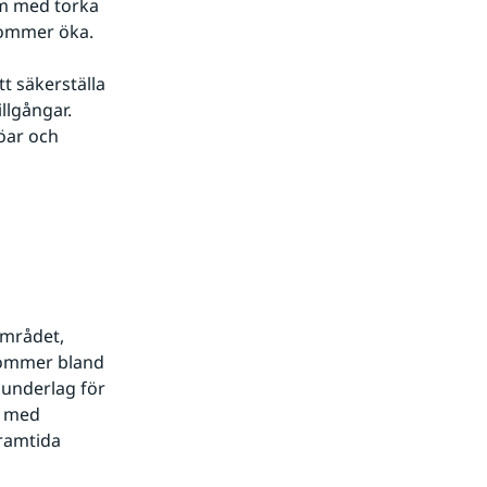
m med torka 
 kommer öka.
t säkerställa 
lgångar. 
öar och 
mrådet, 
kommer bland 
underlag för 
l med 
ramtida 