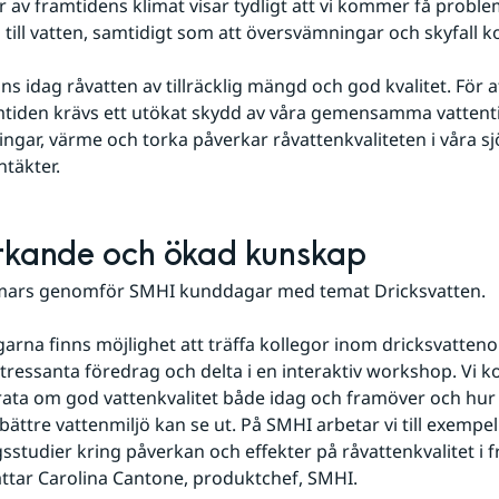
 av framtidens klimat visar tydligt att vi kommer få proble
g till vatten, samtidigt som att översvämningar och skyfall
nns idag råvatten av tillräcklig mängd och god kvalitet. För at
mtiden krävs ett utökat skydd av våra gemensamma vattentil
gar, värme och torka påverkar råvattenkvaliteten i våra sj
täkter.
rkande och ökad kunskap
mars genomför SMHI kunddagar med temat Dricksvatten.
arna finns möjlighet att träffa kollegor inom dricksvatteno
ntressanta föredrag och delta i en interaktiv workshop. Vi 
rata om god vattenkvalitet både idag och framöver och hur 
 bättre vattenmiljö kan se ut. På SMHI arbetar vi till exempe
sstudier kring påverkan och effekter på råvattenkvalitet i f
ättar Carolina Cantone, produktchef, SMHI.