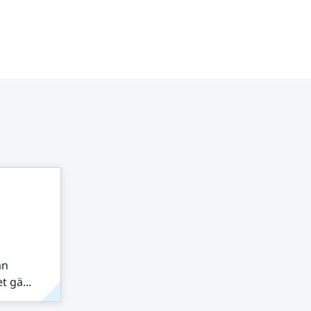
ån
 gä...