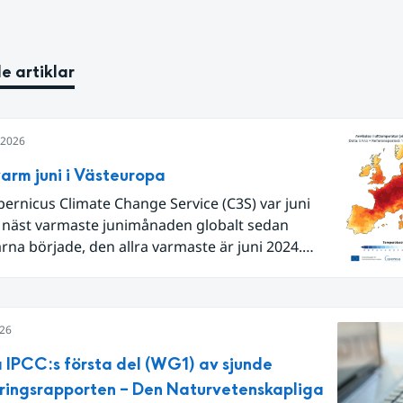
e artiklar
i 2026
arm juni i Västeuropa
pernicus Climate Change Service (C3S) var juni
 näst varmaste junimånaden globalt sedan
na började, den allra varmaste är juni 2024.
Europa i sin helhet var det den näst varmaste juni
 begränsar oss till Västeuropa var det den allra
juni. Detta betingades till stor del av en extrem
026
lutet av månaden. Världshavens
temperaturer var den högsta som uppmätts för
 IPCC:s första del (WG1) av sjunde
ånad, vilket ligger i fas med en framväxande El
ringsrapporten – Den Naturvetenskapliga
lla havet.