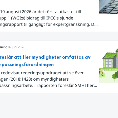
10 augusti 2026 är det första utkastet till
pp 1 (WGI:s) bidrag till IPCC:s sjunde
ngsrapport tillgängligt för expertgranskning. Du
n nu registrera dig som expertgranskare!
sning
26 juni 2026
reslår att fler myndigheter omfattas av
npassningsförordningen
 redovisat regeringsuppdraget att se över
ngen (2018:1428) om myndigheters
assningsarbete. I rapporten föreslår SMHI flera
gar för att bredda och stärka statens arbete
atanpassning.