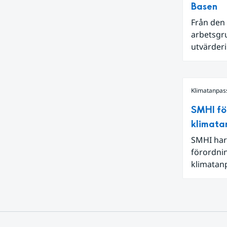
Basen
Från den 
arbetsgru
utvärderi
kan reda
Klimatanpas
SMHI fö
klimata
SMHI har
förordni
klimatanp
förändrin
med klim