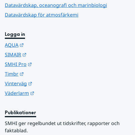
Datavärdskap, oceanografi och marinbiologi
Datavärdskap för atmosfärkemi
Logga in
Länk till annan webbplats.
AQUA
Länk till annan webbplats.
SIMAIR
Länk till annan webbplats.
SMHI Pro
Länk till annan webbplats.
Timbr
Länk till annan webbplats.
Vinterväg
Länk till annan webbplats.
Väderlarm
Publikationer
SMHI ger regelbundet ut tidskrifter, rapporter och 
faktablad.