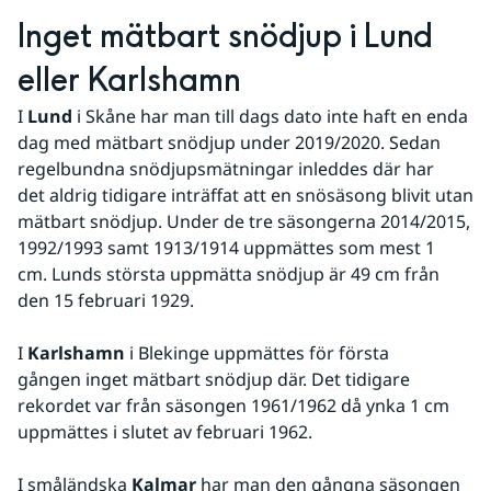
Inget mätbart snödjup i Lund 
eller Karlshamn
I 
Lund
 i Skåne har man till dags dato inte haft en enda 
dag med mätbart snödjup under 2019/2020. Sedan 
regelbundna snödjupsmätningar inleddes där har 
det aldrig tidigare inträffat att en snösäsong blivit utan 
mätbart snödjup. Under de tre säsongerna 2014/2015, 
1992/1993 samt 1913/1914 uppmättes som mest 1 
cm. Lunds största uppmätta snödjup är 49 cm från 
den 15 februari 1929.
I 
Karlshamn
 i Blekinge uppmättes för första 
gången inget mätbart snödjup där. Det tidigare 
rekordet var från säsongen 1961/1962 då ynka 1 cm 
uppmättes i slutet av februari 1962.
I småländska 
Kalmar
 har man den gångna säsongen 