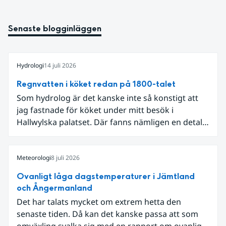
Senaste blogginläggen
Hydrologi
14 juli 2026
Regnvatten i köket redan på 1800-talet
Som hydrolog är det kanske inte så konstigt att
jag fastnade för köket under mitt besök i
Hallwylska palatset. Där fanns nämligen en detalj
som knöt ihop 1800-talets teknik med dagens
diskussion om vattenhushållning.
Meteorologi
8 juli 2026
Ovanligt låga dagstemperaturer i Jämtland
och Ångermanland
Det har talats mycket om extrem hetta den
senaste tiden. Då kan det kanske passa att som
omväxling svalka sig med en rapport om ovanligt