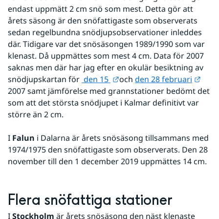
endast uppmätt 2 cm snö som mest. Detta gör att 
årets säsong är den snöfattigaste som observerats 
sedan regelbundna snödjupsobservationer inleddes 
där. Tidigare var det snösäsongen 1989/1990 som var 
klenast. Då uppmättes som mest 4 cm. Data för 2007 
saknas men där har jag efter en okulär besiktning av 
Länk till annan webbplats.
Länk 
snödjupskartan för 
 den 15 
och 
den 28 februari
2007 samt jämförelse med grannstationer bedömt det 
som att det största snödjupet i Kalmar definitivt var 
större än 2 cm. 
I 
Falun
 i Dalarna är årets snösäsong tillsammans med 
1974/1975 den snöfattigaste som observerats. Den 28 
november till den 1 december 2019 uppmättes 14 cm. 
Flera snöfattiga stationer
I 
Stockholm
 är årets snösäsong den näst klenaste 