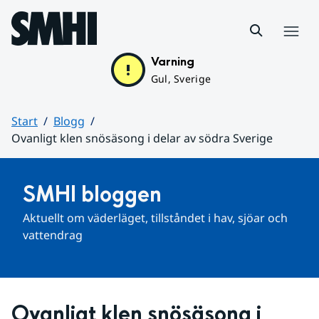
Hoppa till sidans innehåll
Meny
Varning
Gul, Sverige
Start
Blogg
Ovanligt klen snösäsong i delar av södra Sverige
Huvudinnehåll
SMHI bloggen
Aktuellt om väderläget, tillståndet i hav, sjöar och 
vattendrag
Ovanligt klen snösäsong i 