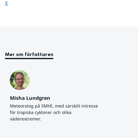
Dela sidan på
X
Mer om författaren
Misha Lundgren
Meteorolog på SMHI, med särskilt intresse 
för tropiska cykloner och olika 
väderextremer.