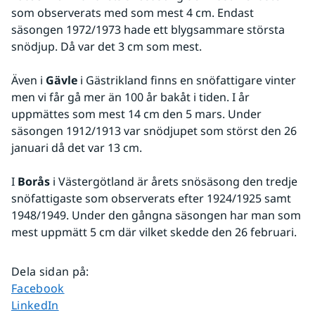
som observerats med som mest 4 cm. Endast 
säsongen 1972/1973 hade ett blygsammare största 
snödjup. Då var det 3 cm som mest. 
Även i 
Gävle
 i Gästrikland finns en snöfattigare vinter 
men vi får gå mer än 100 år bakåt i tiden. I år 
uppmättes som mest 14 cm den 5 mars. Under 
säsongen 1912/1913 var snödjupet som störst den 26 
januari då det var 13 cm. 
I 
Borås
 i Västergötland är årets snösäsong den tredje 
snöfattigaste som observerats efter 1924/1925 samt 
1948/1949. Under den gångna säsongen har man som 
mest uppmätt 5 cm där vilket skedde den 26 februari. 
Dela sidan på
:
Dela sidan på
Facebook
Dela sidan på
LinkedIn