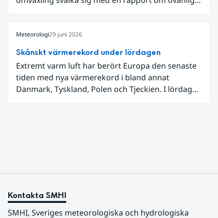
låga dagstemperaturer i Ångermanland och
Jämtland och stormbyar på Gotland.
Meteorologi
29 juni 2026
Skånskt värmerekord under lördagen
Extremt varm luft har berört Europa den senaste
tiden med nya värmerekord i bland annat
Danmark, Tyskland, Polen och Tjeckien. I lördags
den 27 juni kom en nordlig utlöpare av den allra
varmaste luften tillfälligt in över våra allra
sydligaste landskap.
Kontakta SMHI
SMHI, Sveriges meteorologiska och hydrologiska 