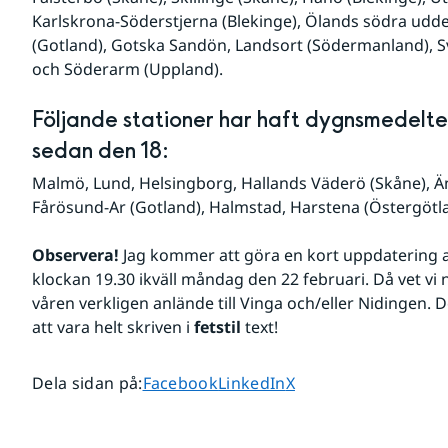
Karlskrona-Söderstjerna (Blekinge), Ölands södra udd
(Gotland), Gotska Sandön, Landsort (Södermanland), 
och Söderarm (Uppland).
Följande stationer har haft dygnsmedelte
sedan den 18:
Malmö, Lund, Helsingborg, Hallands Väderö (Skåne), Ä
Fårösund-Ar (Gotland), Halmstad, Harstena (Östergötl
Observera!
 Jag kommer att göra en kort uppdatering av 
klockan 19.30 ikväll måndag den 22 februari. Då vet vi 
våren verkligen anlände till Vinga och/eller Nidingen
att vara helt skriven i 
fetstil
 text!
Dela sidan på
Dela sidan på
Dela sidan på
Dela sidan på
:
Facebook
LinkedIn
X