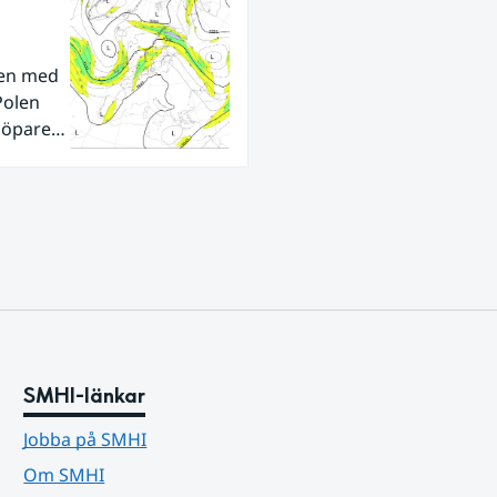
den med
Polen
tlöpare
ra
SMHI-länkar
Jobba på SMHI
Om SMHI