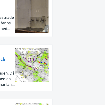
fastnade
r fanns
 med
och
iden. Då
med en
rmanland