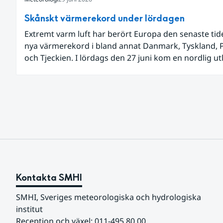
Skånskt värmerekord under lördagen
Extremt varm luft har berört Europa den senaste ti
nya värmerekord i bland annat Danmark, Tyskland, 
och Tjeckien. I lördags den 27 juni kom en nordlig u
av den allra varmaste luften tillfälligt in över våra all
sydligaste landskap.
Kontakta SMHI
SMHI, Sveriges meteorologiska och hydrologiska 
institut
Reception och växel: 011-495 80 00