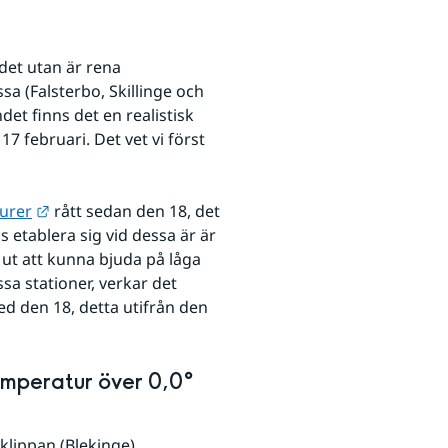
det utan är rena 
sa (Falsterbo, Skillinge och 
et finns det en realistisk 
 februari. Det vet vi först 
Länk till annan webbplats.
urer
 rått sedan den 18, det 
 etablera sig vid dessa är är 
ut att kunna bjuda på låga 
a stationer, verkar det 
 den 18, detta utifrån den 
mperatur över 0,0° 
klippan (Blekinge), 