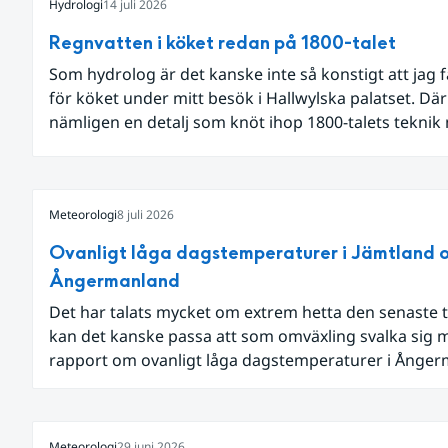
Hydrologi
14 juli 2026
Regnvatten i köket redan på 1800-talet
Som hydrolog är det kanske inte så konstigt att jag 
för köket under mitt besök i Hallwylska palatset. Dä
nämligen en detalj som knöt ihop 1800-talets teknik
dagens diskussion om vattenhushållning.
Meteorologi
8 juli 2026
Ovanligt låga dagstemperaturer i Jämtland 
Ångermanland
Det har talats mycket om extrem hetta den senaste t
kan det kanske passa att som omväxling svalka sig 
rapport om ovanligt låga dagstemperaturer i Ånge
och Jämtland och stormbyar på Gotland.
Meteorologi
29 juni 2026