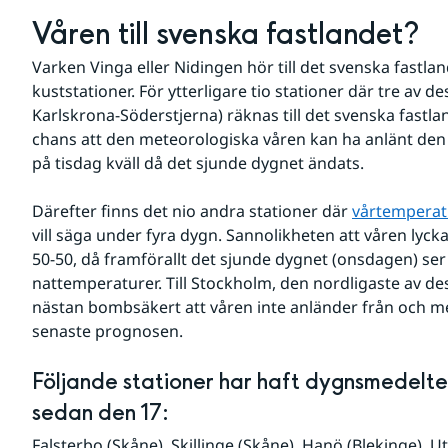
Våren till svenska fastlandet?
Varken Vinga eller Nidingen hör till det svenska fastlan
kuststationer. För ytterligare tio stationer där tre av des
Karlskrona-Söderstjerna) räknas till det svenska fastland
chans att den meteorologiska våren kan ha anlänt den 17
på tisdag kväll då det sjunde dygnet ändats.
Därefter finns det nio andra stationer där 
vårtemperat
vill säga under fyra dygn. Sannolikheten att våren lyckas
50-50, då framförallt det sjunde dygnet (onsdagen) ser 
nattemperaturer. Till Stockholm, den nordligaste av dess
nästan bombsäkert att våren inte anländer från och med
senaste prognosen.
Följande stationer har haft dygnsmedelte
sedan den 17:
Falsterbo (Skåne), Skillinge (Skåne), Hanö (Blekinge), Ut