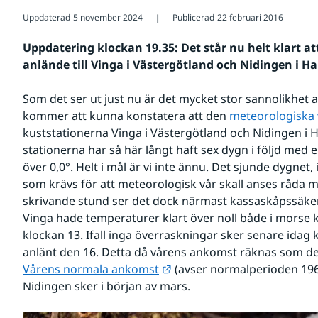
Uppdaterad
5 november 2024
Publicerad
22 februari 2016
❘
Uppdatering klockan 19.35: Det står nu helt klart a
anlände till Vinga i Västergötland och Nidingen i Ha
Som det ser ut just nu är det mycket stor sannolikhet att
kommer att kunna konstatera att den 
meteorologiska
kuststationerna Vinga i Västergötland och Nidingen i H
stationerna har så här långt haft sex dygn i följd me
över 0,0°. Helt i mål är vi inte ännu. Det sjunde dygnet
som krävs för att meteorologisk vår skall anses råda må
skrivande stund ser det dock närmast kassaskåpssäker
Vinga hade temperaturer klart över noll både i morse k
klockan 13. Ifall inga överraskningar sker senare idag
Länk till annan webbplats.
Vårens normala ankomst
 (avser normalperioden 196
Nidingen sker i början av mars.