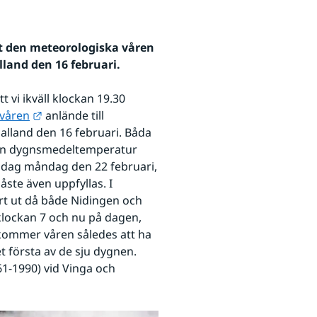
tt den meteorologiska våren 
lland den 16 februari. 
 vi ikväll klockan 19.30 
Länk till annan webbplats.
 våren
 anlände till 
alland den 16 februari. Båda 
d en dygnsmedeltemperatur 
, idag måndag den 22 februari, 
ste även uppfyllas. I 
t ut då både Nidingen och 
lockan 7 och nu på dagen, 
 kommer våren således att ha 
anlänt den 16. Detta då vårens ankomst räknas som det första av de sju dygnen. 
1-1990) vid Vinga och 