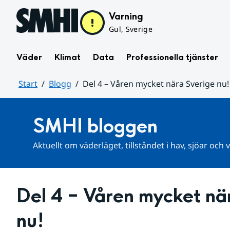
Hoppa till sidans innehåll
Varning
Gul, Sverige
Väder
Klimat
Data
Professionella tjänster
Start
Blogg
Del 4 – Våren mycket nära Sverige nu!
Huvudinnehåll
SMHI bloggen
Aktuellt om väderläget, tillståndet i hav, sjöar och
Del 4 – Våren mycket när
nu!