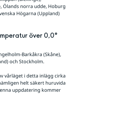
e, Ölands norra udde, Hoburg 
Svenska Högarna (Uppland) 
mperatur över 0,0° 
ngelholm-Barkåkra (Skåne), 
and) och Stockholm.
vårläget i detta inlägg cirka 
nämligen helt säkert huruvida 
. Denna uppdatering kommer 