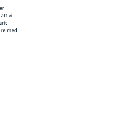
er
att vi
arit
dare med