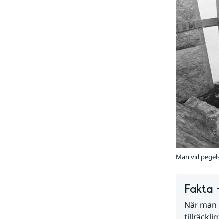
Man vid pegelsk
Fakta 
När man s
tillräckl