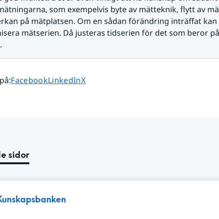
ätningarna, som exempelvis byte av mätteknik, flytt av mät
erkan på mätplatsen. Om en sådan förändring inträffat kan
era mätserien. Då justeras tidserien för det som beror på 
.
Dela sidan på
Dela sidan på
Dela sidan på
 på
:
Facebook
LinkedIn
X
e sidor
Kunskapsbanken