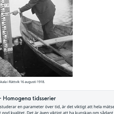
ala i Rättvik 16 augusti 1918.
– Homogena tidsserier
tuderar en parameter över tid, är det viktigt att hela mätser
igt god kvalitet. Det är även viktigt att ha kunskap om sådan