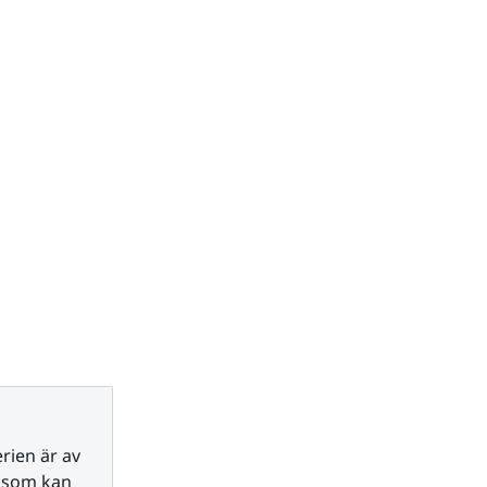
ien är av 
t som kan 