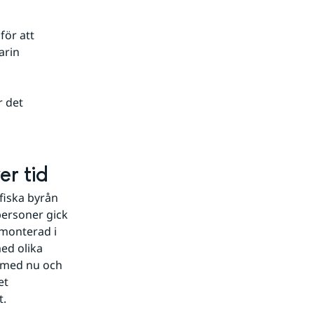
för att
arin
r det
er tid
iska byrån 
ersoner gick 
monterad i 
ed olika 
 med nu och 
t 
. 