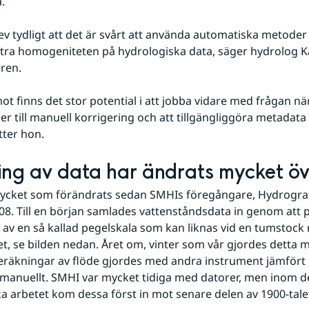
. 
ev tydligt att det är svårt att använda automatiska metoder 
tra homogeniteten på hydrologiska data, säger hydrolog K
ren.
t finns det stor potential i att jobba vidare med frågan nä
 till manuell korrigering och att tillgängliggöra metadata
tter hon.
ing av data har ändrats mycket öv
mycket som förändrats sedan SMHIs föregångare, Hydrograf
08. Till en början samlades vattenståndsdata in genom att p
e av en så kallad pegelskala som kan liknas vid en tumstock 
t, se bilden nedan. Året om, vinter som vår gjordes detta m
eräkningar av flöde gjordes med andra instrument jämfört
s manuellt. SMHI var mycket tidiga med datorer, men inom de
a arbetet kom dessa först in mot senare delen av 1900-talet