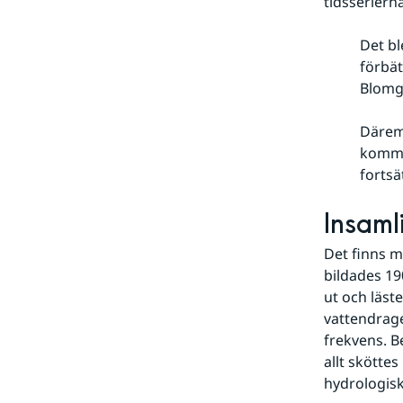
tidsserierna
Det bl
förbät
Blomg
Däremo
kommer
fortsä
Insaml
Det finns 
bildades 19
ut och läst
vattendrage
frekvens. B
allt skötte
hydrologisk