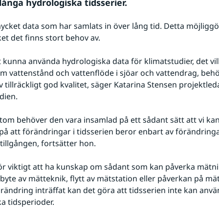
långa hydrologiska tidsserier.
cket data som har samlats in över lång tid. Detta möjliggö
ket det finns stort behov av.
t kunna använda hydrologiska data för klimatstudier, det vil
m vattenstånd och vattenflöde i sjöar och vattendrag, beh
v tillräckligt god kvalitet, säger Katarina Stensen projektled
dien.
om behöver den vara insamlad på ett sådant sätt att vi ka
på att förändringar i tidsserien beror enbart av förändringa
tillgången, fortsätter hon.
ör viktigt att ha kunskap om sådant som kan påverka mätn
byte av mätteknik, flytt av mätstation eller påverkan på mä
rändring inträffat kan det göra att tidsserien inte kan använ
ka tidsperioder.