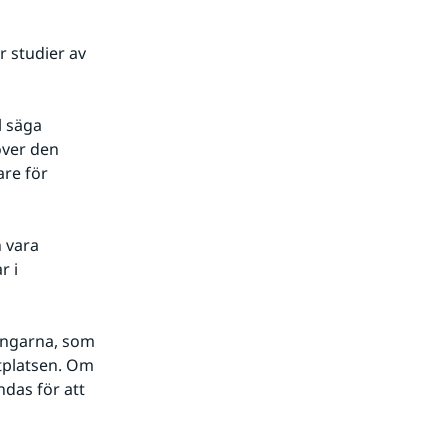
r studier av
l säga
över den
are för
n vara
r i
ingarna, som 
tplatsen. Om 
das för att 