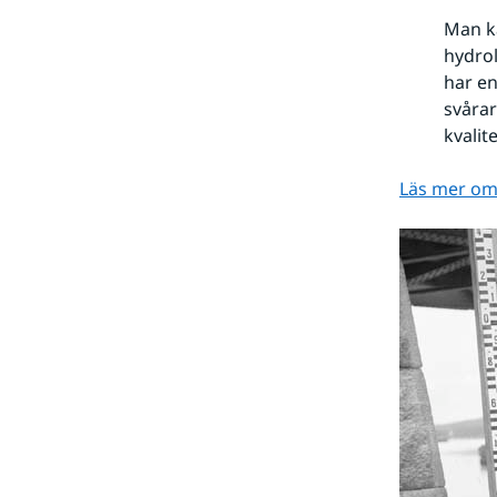
Man ka
hydrol
har en
svårar
kvalit
Läs mer om 