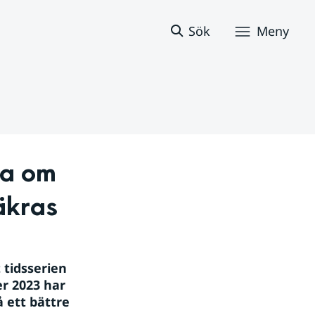
Sök
Meny
a om 
äkras
tidsserien 
r 2023 har 
 ett bättre 