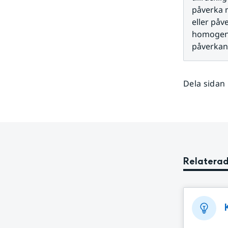
påverka m
eller påv
homogenis
påverkan
Dela sidan
Relaterad