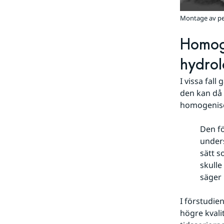
Montage av pege
Homoge
hydrol
I vissa fal
den kan då 
homogenise
Den fö
under
sätt 
skulle
säger 
I förstudie
högre kvali