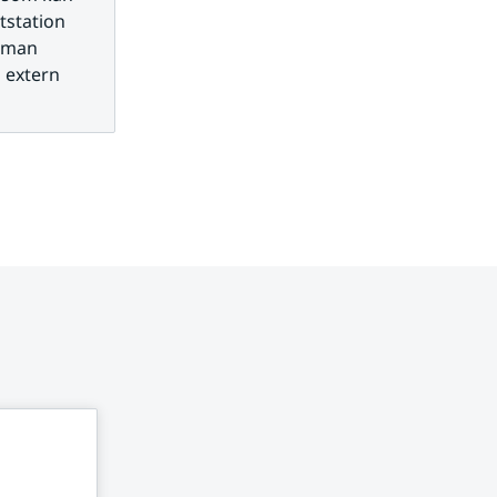
station 
 man 
extern 