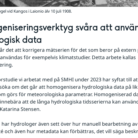
l vid Kangos i Laionio älv 10 juli 1908.
niseringsverktyg svåra att använ
ogisk data
l går det att korrigera mätserien för det som beror på extern
användas för exempelvis klimatstudier. Detta arbete kallas 
ring.
rstudie vi arbetat med på SMHI under 2023 har syftat till at
söka om det går att homogenisera hydrologiska data på li
som görs för meteorologiska parametrar. Homogeniserad d
 innebära att de långa hydrologiska tidsserierna kan använ
Katarina Stensen.
n har hydrologer även sett över hur manuell bearbetning av 
té och även hur metadata kan förbättras, det vill säga beskr