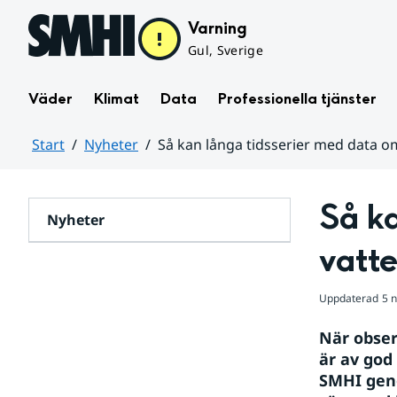
Hoppa till sidans innehåll
Varning
Gul, Sverige
Väder
Klimat
Data
Professionella tjänster
Start
Nyheter
Så kan långa tidsserier med data o
Huvudinnehåll
Så ka
Nyheter
vatt
Uppdaterad
5 
När observ
är av god
SMHI geno