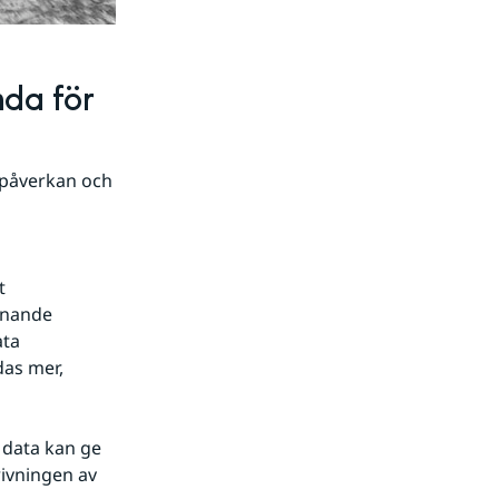
da för 
 påverkan och 
t
knande
ata
das mer,
data kan ge 
ivningen av 