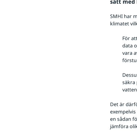
sätt med 
SMHI har my
klimatet vil
För at
data o
vara a
förstu
Dessut
säkra 
vatten
Det är därf
exempelvis 
en sådan fö
jämföra oli