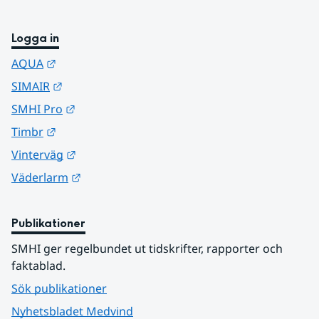
Logga in
Länk till annan webbplats.
AQUA
Länk till annan webbplats.
SIMAIR
Länk till annan webbplats.
SMHI Pro
Länk till annan webbplats.
Timbr
Länk till annan webbplats.
Vinterväg
Länk till annan webbplats.
Väderlarm
Publikationer
SMHI ger regelbundet ut tidskrifter, rapporter och 
faktablad.
Sök publikationer
Nyhetsbladet Medvind