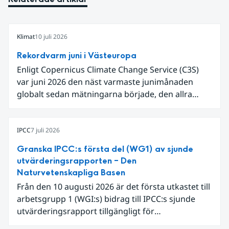
Klimat
10 juli 2026
Rekordvarm juni i Västeuropa
Enligt Copernicus Climate Change Service (C3S)
var juni 2026 den näst varmaste junimånaden
globalt sedan mätningarna började, den allra
varmaste är juni 2024. Även för Europa i sin helhet
var det den näst varmaste juni och om vi
begränsar oss till Västeuropa var det den allra
IPCC
7 juli 2026
varmaste juni. Detta betingades till stor del av en
Granska IPCC:s första del (WG1) av sjunde
extrem hetta i slutet av månaden. Världshavens
utvärderingsrapporten – Den
ytvattentemperaturer var den högsta som
Naturvetenskapliga Basen
uppmätts för en juni månad, vilket ligger i fas med
Från den 10 augusti 2026 är det första utkastet till
en framväxande El Niño i Stilla havet.
arbetsgrupp 1 (WGI:s) bidrag till IPCC:s sjunde
utvärderingsrapport tillgängligt för
expertgranskning. Du kan redan nu registrera dig