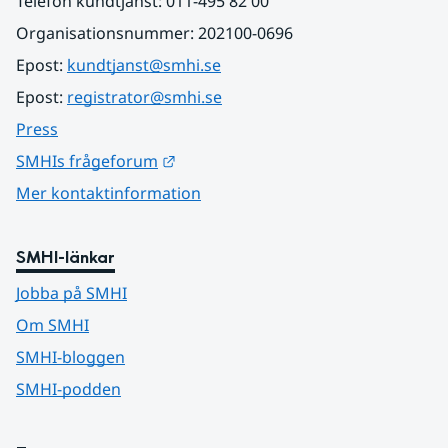
Telefon kundtjänst: 011-495 82 00
Organisationsnummer: 202100-0696
Epost: 
kundtjanst@smhi.se
Epost: 
registrator@smhi.se
Press
Länk till annan webbplats.
SMHIs frågeforum
Mer kontaktinformation
SMHI-länkar
Jobba på SMHI
Om SMHI
SMHI-bloggen
SMHI-podden