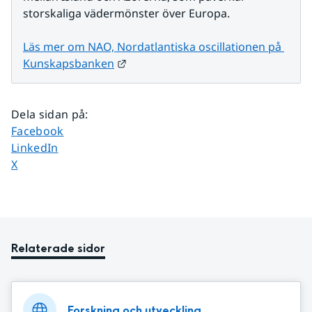
storskaliga vädermönster över Europa.
Läs mer om NAO, Nordatlantiska oscillationen på 
Länk till annan webbplats.
Kunskapsbanken
Dela sidan på
:
Dela sidan på
Facebook
Dela sidan på
LinkedIn
Dela sidan på
X
Relaterade sidor
Forskning och utveckling