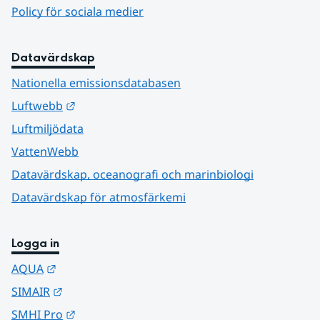
Policy för sociala medier
Datavärdskap
Nationella emissionsdatabasen
Länk till annan webbplats.
Luftwebb
Luftmiljödata
VattenWebb
Datavärdskap, oceanografi och marinbiologi
Datavärdskap för atmosfärkemi
Logga in
Länk till annan webbplats.
AQUA
Länk till annan webbplats.
SIMAIR
Länk till annan webbplats.
SMHI Pro