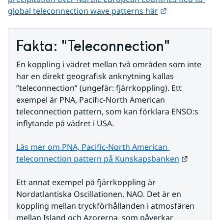
Länk till anna
global teleconnection wave patterns här
Fakta: "Teleconnection"
En koppling i vädret mellan två områden som inte 
har en direkt geografisk anknytning kallas 
”teleconnection” (ungefär: fjärrkoppling). Ett 
exempel är PNA, Pacific-North American 
teleconnection pattern, som kan förklara ENSO:s 
inflytande på vädret i USA.
Läs mer om PNA, Pacific-North American 
Länk til
teleconnection pattern på Kunskapsbanken
Ett annat exempel på fjärrkoppling är 
Nordatlantiska Oscillationen, NAO. Det är en 
koppling mellan tryckförhållanden i atmosfären 
mellan Island och Azorerna, som påverkar 