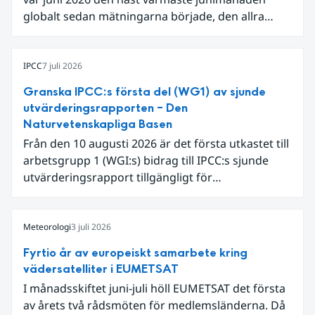
globalt sedan mätningarna började, den allra
varmaste är juni 2024. Även för Europa i sin helhet
var det den näst varmaste juni och om vi
begränsar oss till Västeuropa var det den allra
IPCC
7 juli 2026
varmaste juni. Detta betingades till stor del av en
Granska IPCC:s första del (WG1) av sjunde
extrem hetta i slutet av månaden. Världshavens
utvärderingsrapporten – Den
ytvattentemperaturer var den högsta som
Naturvetenskapliga Basen
uppmätts för en juni månad, vilket ligger i fas med
Från den 10 augusti 2026 är det första utkastet till
en framväxande El Niño i Stilla havet.
arbetsgrupp 1 (WGI:s) bidrag till IPCC:s sjunde
utvärderingsrapport tillgängligt för
expertgranskning. Du kan redan nu registrera dig
som expertgranskare!
Meteorologi
3 juli 2026
Fyrtio år av europeiskt samarbete kring
vädersatelliter i EUMETSAT
I månadsskiftet juni-juli höll EUMETSAT det första
av årets två rådsmöten för medlemsländerna. Då