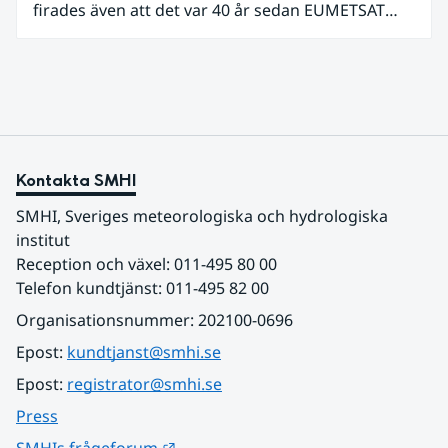
firades även att det var 40 år sedan EUMETSAT
grundades. Det som började med fyra
medarbetare i en villa i utkanten av Darmstadt har
nu vuxit till ett internationellt samarbete som
både driver teknikutveckling och skapar
samhällsnytta genom meteorologiska satellitdata.
Kontakta SMHI
SMHI, Sveriges meteorologiska och hydrologiska 
institut
Reception och växel: 011-495 80 00
Telefon kundtjänst: 011-495 82 00
Organisationsnummer: 202100-0696
Epost: 
kundtjanst@smhi.se
Epost: 
registrator@smhi.se
Press
Länk till annan webbplats.