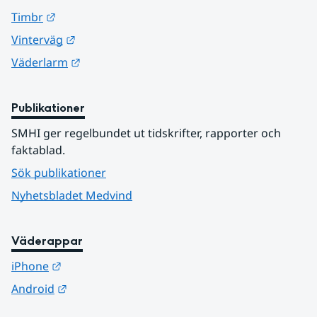
Länk till annan webbplats.
Timbr
Länk till annan webbplats.
Vinterväg
Länk till annan webbplats.
Väderlarm
Publikationer
SMHI ger regelbundet ut tidskrifter, rapporter och 
faktablad.
Sök publikationer
Nyhetsbladet Medvind
Väderappar
Länk till annan webbplats.
iPhone
Länk till annan webbplats.
Android