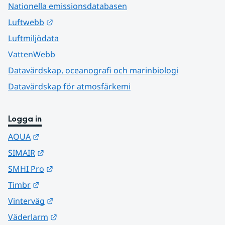
Nationella emissionsdatabasen
Länk till annan webbplats.
Luftwebb
Luftmiljödata
VattenWebb
Datavärdskap, oceanografi och marinbiologi
Datavärdskap för atmosfärkemi
Logga in
Länk till annan webbplats.
AQUA
Länk till annan webbplats.
SIMAIR
Länk till annan webbplats.
SMHI Pro
Länk till annan webbplats.
Timbr
Länk till annan webbplats.
Vinterväg
Länk till annan webbplats.
Väderlarm