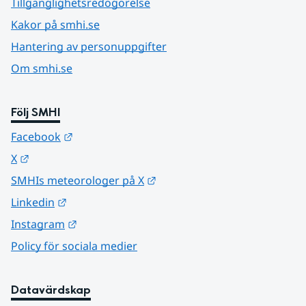
Tillgänglighetsredogörelse
Kakor på smhi.se
Hantering av personuppgifter
Om smhi.se
Följ SMHI
Länk till annan webbplats.
Facebook
Länk till annan webbplats.
X
Länk till annan webbplats.
SMHIs meteorologer på X
Länk till annan webbplats.
Linkedin
Länk till annan webbplats.
Instagram
Policy för sociala medier
Datavärdskap