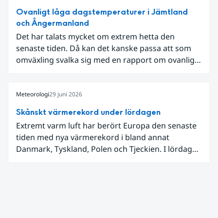
Ovanligt låga dagstemperaturer i Jämtland
och Ångermanland
Det har talats mycket om extrem hetta den
senaste tiden. Då kan det kanske passa att som
omväxling svalka sig med en rapport om ovanligt
låga dagstemperaturer i Ångermanland och
Jämtland och stormbyar på Gotland.
Meteorologi
29 juni 2026
Skånskt värmerekord under lördagen
Extremt varm luft har berört Europa den senaste
tiden med nya värmerekord i bland annat
Danmark, Tyskland, Polen och Tjeckien. I lördags
den 27 juni kom en nordlig utlöpare av den allra
varmaste luften tillfälligt in över våra allra
sydligaste landskap.