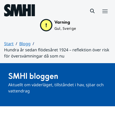
Hoppa till sidans innehåll
Meny
Varning
Gul, Sverige
Start
Blogg
Hundra år sedan flödesåret 1924 – reflektion över risk
för översvämningar då som nu
Huvudinnehåll
SMHI bloggen
Aktuellt om väderläget, tillståndet i hav, sjöar och 
vattendrag