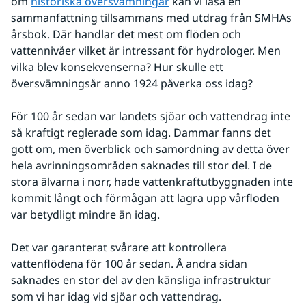
om 
historiska översvämningar
 kan vi läsa en 
sammanfattning tillsammans med utdrag från SMHAs 
årsbok. Där handlar det mest om flöden och 
vattennivåer vilket är intressant för hydrologer. Men 
vilka blev konsekvenserna? Hur skulle ett 
översvämningsår anno 1924 påverka oss idag?
För 100 år sedan var landets sjöar och vattendrag inte 
så kraftigt reglerade som idag. Dammar fanns det 
gott om, men överblick och samordning av detta över 
hela avrinningsområden saknades till stor del. I de 
stora älvarna i norr, hade vattenkraftutbyggnaden inte 
kommit långt och förmågan att lagra upp vårfloden 
var betydligt mindre än idag.
Det var garanterat svårare att kontrollera 
vattenflödena för 100 år sedan. Å andra sidan 
saknades en stor del av den känsliga infrastruktur 
som vi har idag vid sjöar och vattendrag.  