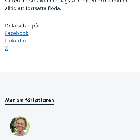
vatten flödar alltid mot lägsta punkten och kommer 
alltid att fortsätta flöda.
Dela sidan på
:
Dela sidan på
Facebook
Dela sidan på
LinkedIn
Dela sidan på
X
Mer om författaren