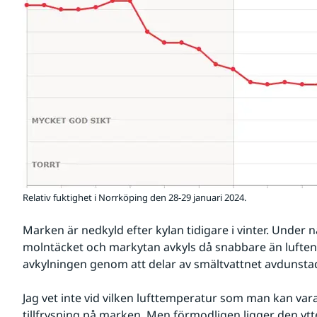
Relativ fuktighet i Norrköping den 28-29 januari 2024.
Marken är nedkyld efter kylan tidigare i vinter. Under na
molntäcket och markytan avkyls då snabbare än luften.
avkylningen genom att delar av smältvattnet avdunsta
Jag vet inte vid vilken lufttemperatur som man kan vara 
tillfrysning på marken. Men förmodligen ligger den ytte