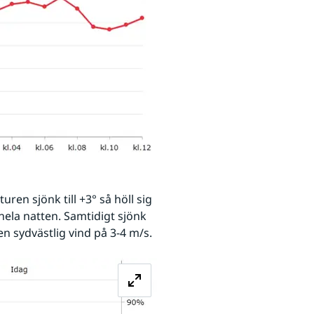
en sjönk till +3° så höll sig 
ela natten. Samtidigt sjönk 
en sydvästlig vind på 3-4 m/s.
Förstora bilden