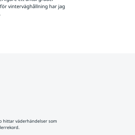
ör vinterväghållning har jag 
.
p hittar väderhändelser som 
derrekord.