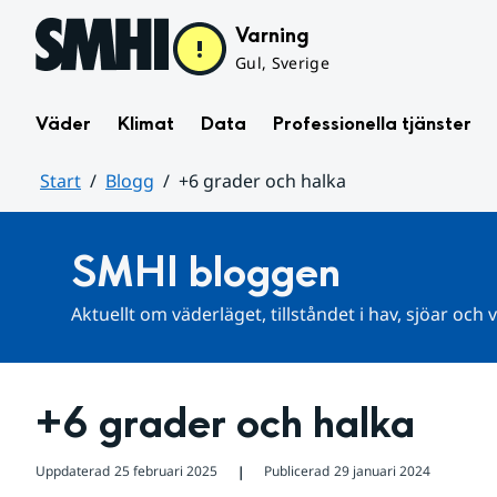
Hoppa till sidans innehåll
Varning
Gul, Sverige
Väder
Klimat
Data
Professionella tjänster
Start
Blogg
+6 grader och halka
Huvudinnehåll
SMHI bloggen
Aktuellt om väderläget, tillståndet i hav, sjöar och
+6 grader och halka
Uppdaterad
25 februari 2025
Publicerad
29 januari 2024
❘