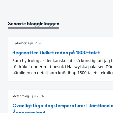
Senaste blogginläggen
Hydrologi
14 juli 2026
Regnvatten i köket redan på 1800-talet
Som hydrolog är det kanske inte så konstigt att jag 
för köket under mitt besök i Hallwylska palatset. Dä
nämligen en detalj som knöt ihop 1800-talets teknik
dagens diskussion om vattenhushållning.
Meteorologi
8 juli 2026
Ovanligt låga dagstemperaturer i Jämtland 
Ångermanland