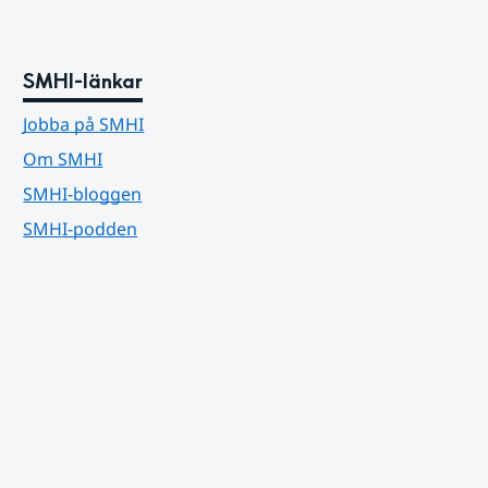
SMHI-länkar
Jobba på SMHI
Om SMHI
SMHI-bloggen
SMHI-podden