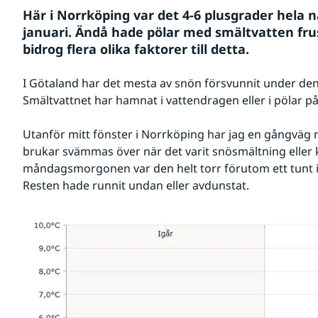
Här i Norrköping var det 4-6 plusgrader hela n
januari. Ändå hade pölar med smältvatten frusit
bidrog flera olika faktorer till detta.
I Götaland har det mesta av snön försvunnit under den
Smältvattnet har hamnat i vattendragen eller i pölar p
Utanför mitt fönster i Norrköping har jag en gångväg m
brukar svämmas över när det varit snösmältning eller k
måndagsmorgonen var den helt torr förutom ett tunt is
Resten hade runnit undan eller avdunstat.