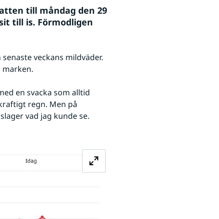
atten till måndag den 29 
 till is. Förmodligen 
 senaste veckans mildväder. 
å marken.
ed en svacka som alltid 
raftigt regn. Men på 
lager vad jag kunde se. 
Förstora bilden