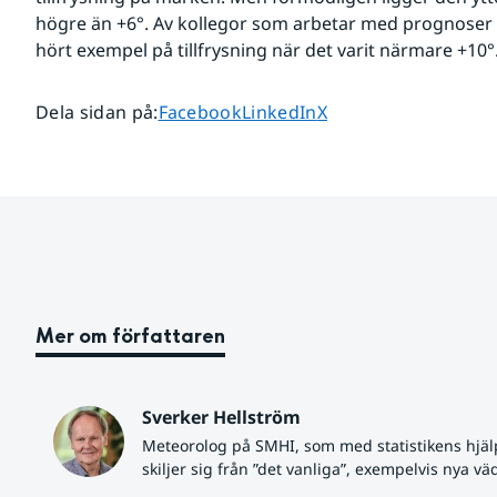
högre än +6°. Av kollegor som arbetar med prognoser f
hört exempel på tillfrysning när det varit närmare +10°
Dela sidan på
Dela sidan på
Dela sidan på
Dela sidan på
:
Facebook
LinkedIn
X
Mer om författaren
Sverker Hellström
Meteorolog på SMHI, som med statistikens hjäl
skiljer sig från ”det vanliga”, exempelvis nya vä