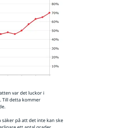
tten var det luckor i 
 Till detta kommer 
de.
säker på att det inte kan ske 
rligare ett antal grader 