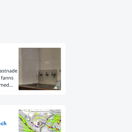
fastnade
r fanns
 med
och