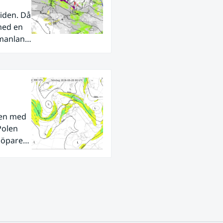
iden. Då
med en
rmanland
den med
Polen
tlöpare
ra