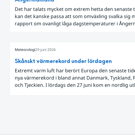
Det har talats mycket om extrem hetta den senaste t
kan det kanske passa att som omväxling svalka sig 
rapport om ovanligt låga dagstemperaturer i Ånge
och Jämtland och stormbyar på Gotland.
Meteorologi
29 juni 2026
Skånskt värmerekord under lördagen
Extremt varm luft har berört Europa den senaste ti
nya värmerekord i bland annat Danmark, Tyskland, 
och Tjeckien. I lördags den 27 juni kom en nordlig u
av den allra varmaste luften tillfälligt in över våra all
sydligaste landskap.