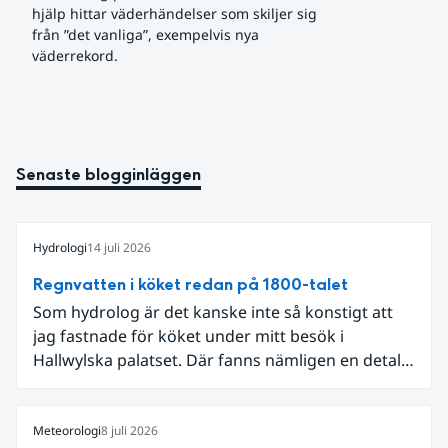
hjälp hittar väderhändelser som skiljer sig 
från ”det vanliga”, exempelvis nya 
väderrekord.
Senaste blogginläggen
Hydrologi
14 juli 2026
Regnvatten i köket redan på 1800-talet
Som hydrolog är det kanske inte så konstigt att
jag fastnade för köket under mitt besök i
Hallwylska palatset. Där fanns nämligen en detalj
som knöt ihop 1800-talets teknik med dagens
diskussion om vattenhushållning.
Meteorologi
8 juli 2026