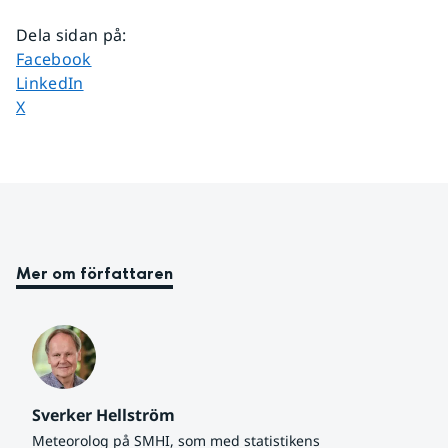
Dela sidan på
:
Dela sidan på
Facebook
Dela sidan på
LinkedIn
Dela sidan på
X
Mer om författaren
Sverker Hellström
Meteorolog på SMHI, som med statistikens 