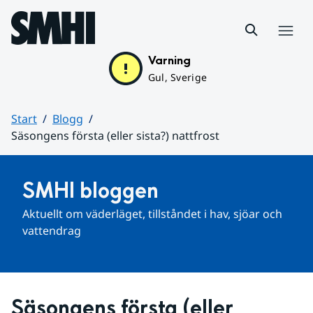
Hoppa till sidans innehåll
Meny
Varning
Gul, Sverige
Start
Blogg
Säsongens första (eller sista?) nattfrost
Huvudinnehåll
SMHI bloggen
Aktuellt om väderläget, tillståndet i hav, sjöar och 
vattendrag
Säsongens första (eller 