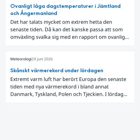
Ovanligt låga dagstemperaturer i Jämtland
och Ångermanland
Det har talats mycket om extrem hetta den
senaste tiden. Då kan det kanske passa att som
omväxling svalka sig med en rapport om ovanligt
låga dagstemperaturer i Ångermanland och
Jämtland och stormbyar på Gotland.
Meteorologi
29 juni 2026
Skånskt värmerekord under lördagen
Extremt varm luft har berört Europa den senaste
tiden med nya värmerekord i bland annat
Danmark, Tyskland, Polen och Tjeckien. I lördags
den 27 juni kom en nordlig utlöpare av den allra
varmaste luften tillfälligt in över våra allra
sydligaste landskap.