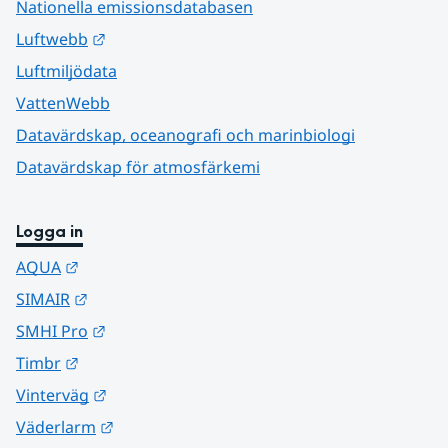
Nationella emissionsdatabasen
Länk till annan webbplats.
Luftwebb
Luftmiljödata
VattenWebb
Datavärdskap, oceanografi och marinbiologi
Datavärdskap för atmosfärkemi
Logga in
Länk till annan webbplats.
AQUA
Länk till annan webbplats.
SIMAIR
Länk till annan webbplats.
SMHI Pro
Länk till annan webbplats.
Timbr
Länk till annan webbplats.
Vinterväg
Länk till annan webbplats.
Väderlarm