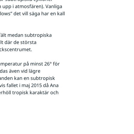
 upp i atmosfären). Vanliga 
s” det vill säga har en kall 
fält medan subtropiska 
t där de största 
yckscentrumet.
emperatur på minst 26° för 
as även vid lägre 
anden kan en subtropisk 
s fallet i maj 2015 då Ana 
höll tropisk karaktär och 