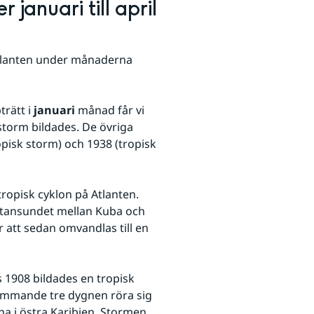
januari till april 
Atlanten under månaderna 
rätt i 
januari
 månad får vi 
 storm bildades. De övriga 
ropisk storm) och 1938 (tropisk 
ropisk cyklon på Atlanten. 
atansundet mellan Kuba och 
att sedan omvandlas till en 
s 1908 bildades en tropisk 
ommande tre dygnen röra sig 
na i östra Karibien. Stormen 