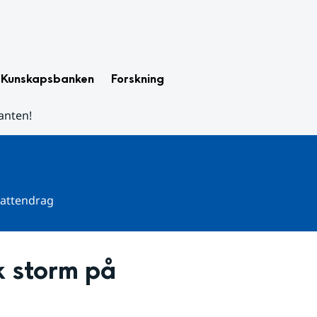
Kunskapsbanken
Forskning
lanten!
 vattendrag
k storm på 