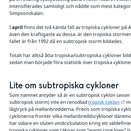
intensifierades samtidigt och nådde som mest kategori 
Simpsonskalan.
I 
april
 finns det två kända fall av tropiska cykloner på 
även den kraftigaste av dessa, är den tropiska stormen
fallet är från 1992 då en subtropisk storm bildades.
Totalt har alltså åtta tropiska/subtropiska cykloner bildat
sedan man började föra statistik över tropiska cyklone
Lite om subtropiska cykloner
Som namnet antyder så är en subtropisk cyklon (avser 
Lä
subtropisk storm) inte en renodlad 
tropisk cyklon
 me
lågtryck på mellanbredderna. Precis som tropiska cykl
cyklonerna fronter vilka mellanbreddscykloner däremot
har vidare en sluten vindcirkulation kring ett väldefinier
tropiska cykloner som räknas som ”warm core lows” ha