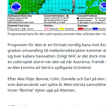
Prognoserad bana för den subtropiska stormen Alex utfärdad den 14 ja
Prognosen för Alex är en fortsatt nordlig bana mot Az
gradvis omvandling till mellanbreddscyklon kommer att 
sig över kallare havsvatten. Enligt NHC är det dock inte 
en subtropisk storm när den väl når Azorerna. Framåt s
av Alex komma att beröra sydligaste Grönland.
Efter Alex följer Bonnie, Colin, Danielle och Earl på den 
som återanvänds vart sjätte år. Med största sannolikhet 
innan ”Bonnie” dyker upp på Atlanten.