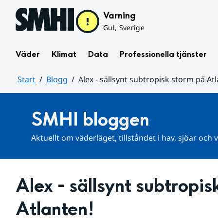
Hoppa till sidans innehåll
Varning
Gul, Sverige
Väder
Klimat
Data
Professionella tjänster
Start
Blogg
Alex - sällsynt subtropisk storm på At
Huvudinnehåll
SMHI bloggen
Aktuellt om väderläget, tillståndet i hav, sjöar och
Alex - sällsynt subtropis
Atlanten!