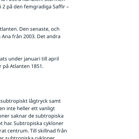
2 på den femgradiga Saffir – 
Atlanten. Den senaste, och 
 Ana från 2003. Det andra 
s under januari till april 
r på Atlanten 1851.
subtropiskt lågtryck samt 
nk till annan webbplats.
n inte heller ett vanligt 
oner saknar de subtropiska 
 har. Subtropiska cykloner 
at centrum. Till skillnad från 
r subtropiska cykloner 