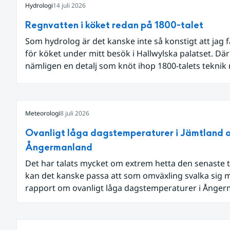
Hydrologi
14 juli 2026
Regnvatten i köket redan på 1800-talet
Som hydrolog är det kanske inte så konstigt att jag 
för köket under mitt besök i Hallwylska palatset. Dä
nämligen en detalj som knöt ihop 1800-talets teknik
dagens diskussion om vattenhushållning.
Meteorologi
8 juli 2026
Ovanligt låga dagstemperaturer i Jämtland 
Ångermanland
Det har talats mycket om extrem hetta den senaste t
kan det kanske passa att som omväxling svalka sig 
rapport om ovanligt låga dagstemperaturer i Ånge
och Jämtland och stormbyar på Gotland.