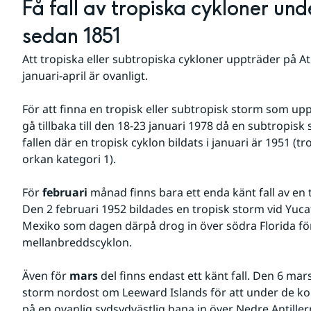
Få fall av tropiska cykloner under 
sedan 1851
Att tropiska eller subtropiska cykloner uppträder på 
januari-april är ovanligt.
För att finna en tropisk eller subtropisk storm som uppt
gå tillbaka till den 18-23 januari 1978 då en subtropisk
fallen där en tropisk cyklon bildats i januari är 1951 (t
orkan kategori 1).
För 
februari 
månad finns bara ett enda känt fall av en t
Den 2 februari 1952 bildades en tropisk storm vid Yuc
Mexiko som dagen därpå drog in över södra Florida för 
mellanbreddscyklon.
Även för 
mars
 del finns endast ett känt fall. Den 6 mar
storm nordost om Leeward Islands för att under de k
på en ovanlig sydsydvästlig bana in över Nedre Antiller