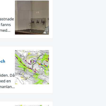
fastnade
r fanns
 med
och
iden. Då
med en
rmanland