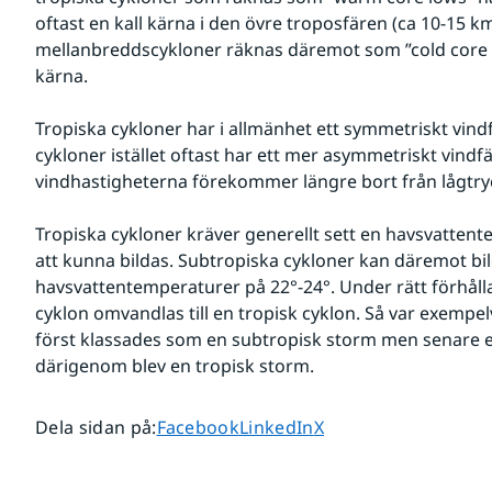
oftast en kall kärna i den övre troposfären (ca 10-15 km
mellanbreddscykloner räknas däremot som ”cold core low
kärna.
Tropiska cykloner har i allmänhet ett symmetriskt vind
cykloner istället oftast har ett mer asymmetriskt vindfäl
vindhastigheterna förekommer längre bort från lågtr
Tropiska cykloner kräver generellt sett en havsvattent
att kunna bildas. Subtropiska cykloner kan däremot bild
havsvattentemperaturer på 22°-24°. Under rätt förhåll
cyklon omvandlas till en tropisk cyklon. Så var exempelvi
först klassades som en subtropisk storm men senare er
därigenom blev en tropisk storm.
Dela sidan på
Dela sidan på
Dela sidan på
Dela sidan på
:
Facebook
LinkedIn
X