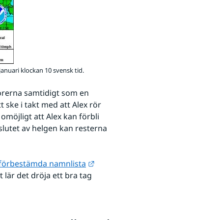
nuari klockan 10 svensk tid.
orerna samtidigt som en 
ske i takt med att Alex rör 
omöjligt att Alex kan förbli 
lutet av helgen kan resterna 
Länk till annan webbplats.
förbestämda namnlista
lär det dröja ett bra tag 