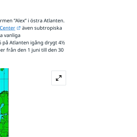
en ”Alex” i östra Atlanten. 
Länk till annan webbplats.
 Center
 även subtropiska 
a vanliga 
på Atlanten igång drygt 4½ 
 från den 1 juni till den 30 
Förstora bilden