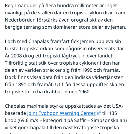
Regnmängder på flera hundra millimeter är inget 
ovanligt på de ställen där en tropisk cyklon drar fram. 
Nederbörden förstärks även orografiskt av den 
bergiga terräng som dominerar stora delar av Jemen.
I och med Chapalas framfart fick Jemen uppleva sin 
första tropiska orkan som någonsin observerats där. 
År 2008 drog ett tropiskt lågtryck in över landet. 
Tillförlitlig statistik över tropiska cykloner i den här 
delen av världen sträcker sig från 1990 och framåt. 
Dock finns vissa data från den Indiska vädertjänsten 
från 1891 och framåt. Utifrån dessa uppgifter ska en 
tropisk storm ha drabbat Jemen 1960.
Chapalas maximala styrka uppskattades av det USA-
Länk till anna
baserade 
Joint Typhoon Warning Center
 till 135 
knop (69,6 m/s – kategori 4 på Saffir – Simpsonskalan) 
vilket gör Chapala till den näst kraftigaste tropiska 