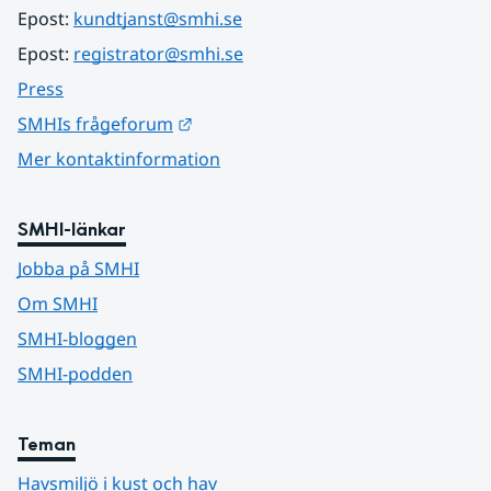
Epost: 
kundtjanst@smhi.se
Epost: 
registrator@smhi.se
Press
Länk till annan webbplats.
SMHIs frågeforum
Mer kontaktinformation
SMHI-länkar
Jobba på SMHI
Om SMHI
SMHI-bloggen
SMHI-podden
Teman
Havsmiljö i kust och hav