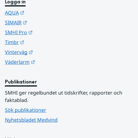
Logga in
Länk till annan webbplats.
AQUA
Länk till annan webbplats.
SIMAIR
Länk till annan webbplats.
SMHI Pro
Länk till annan webbplats.
Timbr
Länk till annan webbplats.
Vinterväg
Länk till annan webbplats.
Väderlarm
Publikationer
SMHI ger regelbundet ut tidskrifter, rapporter och 
faktablad.
Sök publikationer
Nyhetsbladet Medvind