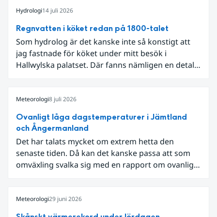
Hydrologi
14 juli 2026
Regnvatten i köket redan på 1800-talet
Som hydrolog är det kanske inte så konstigt att
jag fastnade för köket under mitt besök i
Hallwylska palatset. Där fanns nämligen en detalj
som knöt ihop 1800-talets teknik med dagens
diskussion om vattenhushållning.
Meteorologi
8 juli 2026
Ovanligt låga dagstemperaturer i Jämtland
och Ångermanland
Det har talats mycket om extrem hetta den
senaste tiden. Då kan det kanske passa att som
omväxling svalka sig med en rapport om ovanligt
låga dagstemperaturer i Ångermanland och
Jämtland och stormbyar på Gotland.
Meteorologi
29 juni 2026
Skånskt värmerekord under lördagen