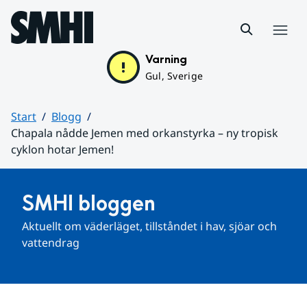
Hoppa till sidans innehåll
Meny
Varning
Gul, Sverige
Start
Blogg
Chapala nådde Jemen med orkanstyrka – ny tropisk
cyklon hotar Jemen!
Huvudinnehåll
SMHI bloggen
Aktuellt om väderläget, tillståndet i hav, sjöar och 
vattendrag