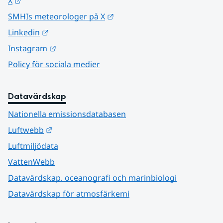
X
Länk till annan webbplats.
SMHIs meteorologer på X
Länk till annan webbplats.
Linkedin
Länk till annan webbplats.
Instagram
Policy för sociala medier
Datavärdskap
Nationella emissionsdatabasen
Länk till annan webbplats.
Luftwebb
Luftmiljödata
VattenWebb
Datavärdskap, oceanografi och marinbiologi
Datavärdskap för atmosfärkemi