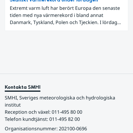
Extremt varm luft har berört Europa den senaste
tiden med nya värmerekord i bland annat
Danmark, Tyskland, Polen och Tjeckien. I lördags
den 27 juni kom en nordlig utlöpare av den allra
varmaste luften tillfälligt in över våra allra
sydligaste landskap.
Kontakta SMHI
SMHI, Sveriges meteorologiska och hydrologiska 
institut
Reception och växel: 011-495 80 00
Telefon kundtjänst: 011-495 82 00
Organisationsnummer: 202100-0696