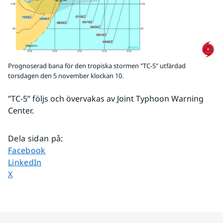
Prognoserad bana för den tropiska stormen "TC-5" utfärdad
torsdagen den 5 november klockan 10.
”TC-5” följs och övervakas av Joint Typhoon Warning 
Center.
Dela sidan på
:
Dela sidan på
Facebook
Dela sidan på
LinkedIn
Dela sidan på
X