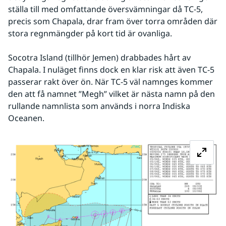
ställa till med omfattande översvämningar då TC-5, 
precis som Chapala, drar fram över torra områden där 
stora regnmängder på kort tid är ovanliga.
Socotra Island (tillhör Jemen) drabbades hårt av 
Chapala. I nuläget finns dock en klar risk att även TC-5 
passerar rakt över ön. När TC-5 väl namnges kommer 
den att få namnet ”Megh” vilket är nästa namn på den 
rullande namnlista som används i norra Indiska 
Oceanen.
Fö