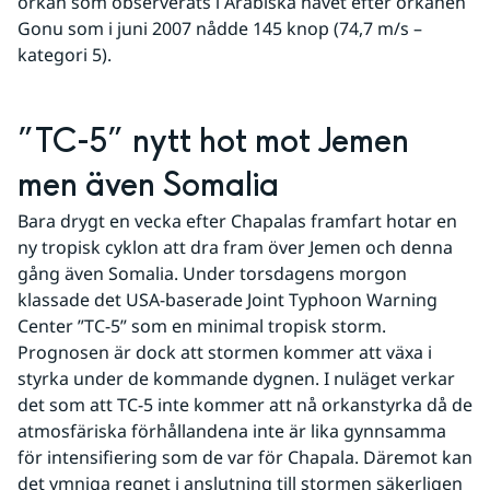
orkan som observerats i Arabiska havet efter orkanen 
Gonu som i juni 2007 nådde 145 knop (74,7 m/s – 
kategori 5).
”TC-5” nytt hot mot Jemen 
men även Somalia
Bara drygt en vecka efter Chapalas framfart hotar en 
ny tropisk cyklon att dra fram över Jemen och denna 
gång även Somalia. Under torsdagens morgon 
klassade det USA-baserade Joint Typhoon Warning 
Center ”TC-5” som en minimal tropisk storm. 
Prognosen är dock att stormen kommer att växa i 
styrka under de kommande dygnen. I nuläget verkar 
det som att TC-5 inte kommer att nå orkanstyrka då de 
atmosfäriska förhållandena inte är lika gynnsamma 
för intensifiering som de var för Chapala. Däremot kan 
det ymniga regnet i anslutning till stormen säkerligen 