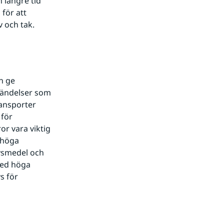
längre tid 
ör att 
v och tak.
 ge 
 händelser som 
ansporter 
för 
or vara viktig 
 höga 
vsmedel och 
ed höga 
 för 