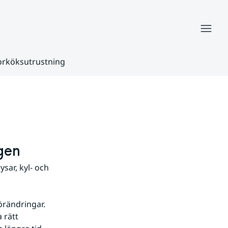
Meny
torköksutrustning
gen
ar, kyl- och 
rändringar. 
rätt 