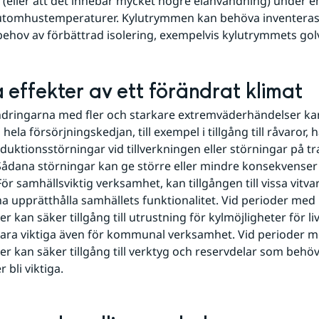
(eller att det innebär mycket högre elanvändning) under en 
tomhustemperaturer. Kylutrymmen kan behöva inventeras f
 behov av förbättrad isolering, exempelvis kylutrymmets gol
 effekter av ett förändrat klimat
dringarna med fler och starkare extremväderhändelser kan
 hela försörjningskedjan, till exempel i tillgång till råvaror,
uktionsstörningar vid tillverkningen eller störningar på tr
. Sådana störningar kan ge större eller mindre konsekvenser 
ör samhällsviktig verksamhet, kan tillgången till vissa vitvar
na upprätthålla samhällets funktionalitet. Vid perioder med
r kan säker tillgång till utrustning för kylmöjligheter för li
ara viktiga även för kommunal verksamhet. Vid perioder m
r kan säker tillgång till verktyg och reservdelar som behövs
 bli viktiga.