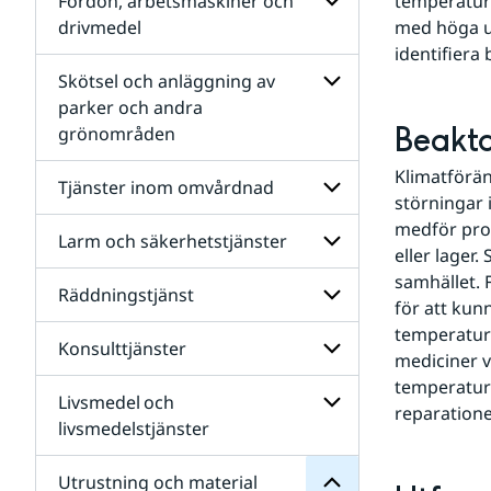
Fordon, arbetsmaskiner och
temperatur 
Bygg-
drivmedel
med höga u
och
identifiera
anläggning och
Undersidor
infrastruktur
för
Skötsel och anläggning av
Fordon,
parker och andra
arbetsmaskiner
Beakta
grönområden
och
Undersidor
drivmedel
för
Klimatförän
Skötsel
Tjänster inom omvårdnad
och
störningar i
anläggning
medför prod
av
Larm och säkerhetstjänster
Undersidor
eller lager
parker
för
och
samhället. F
Tjänster
Räddningstjänst
andra
Undersidor
inom
för att kun
grönområden
för
omvårdnad
temperature
Larm
material
Konsulttjänster
Undersidor
och
mediciner v
och
för
säkerhetstjänster
Utrustning
temperature
Räddningstjänst
Livsmedel och
för
Undersidor
reparationer
Undersidor
för
livsmedelstjänster
Konsulttjänster
Undersidor
för
Utrustning och material