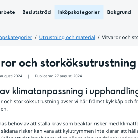
arbete
Beslutsträd
Inköpskategorier
Bakgrund
öpskategorier
Utrustning och material
Vitvaror och s
ror och storköksutrustning
 augusti 2024
Publicerad
27 augusti 2024
❘
av klimatanpassning i upphandlin
r och storköksutrustning avser vi här främst kylskåp och frys
en.
nas behov av att ställa krav som beaktar risker med klimatfö
sådana risker kan vara att kylutrymmen inte klarar att hålla 