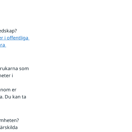
redskap?
i offentliga 
ra 
brukarna som 
ter i 
inom er 
. Du kan ta 
amheten?
rskilda 