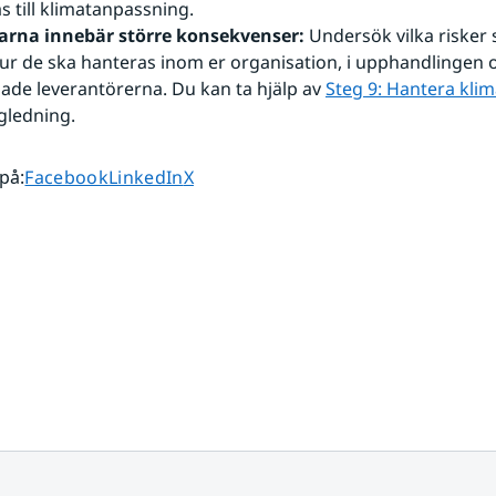
s till klimatanpassning. 
arna innebär större konsekvenser:
 Undersök vilka risker 
r de ska hanteras inom er organisation, i upphandlingen o
al
de leverantörerna. Du kan ta hjälp av 
Steg 9: Hantera klim
gledning.
Dela sidan på
Dela sidan på
Dela sidan på
 på
:
Facebook
LinkedIn
X