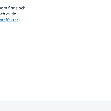
som finns och 
ch av de 
ateffekter
 i 