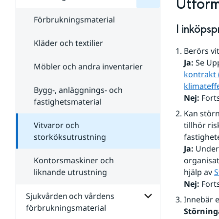
Utfor
Livsmedel och
livsmedelstjänster
Förbrukningsmaterial
I inköps
Kläder och textilier
Berörs v
Ja:
 Se Up
Möbler och andra inventarier
kontrakt
klimateff
Bygg-, anläggnings- och
Nej:
 Fort
fastighetsmaterial
Kan störn
Vitvaror och
tillhör r
storköksutrustning
fastighet
Ja:
 Under
Kontorsmaskiner och
organisat
liknande utrustning
hjälp av 
S
Nej:
 Fort
Sjukvården och vårdens
Innebär e
förbrukningsmaterial
Störning