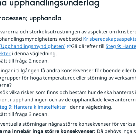
ma upphandlingsunderlag
processen; upphandla
itvarorna och storköksutrustningen av aspekter om krisbe
phandlingsmyndighetens webbstöd 
Krisberedskapsaspekter 
Länk till annan webbplats.
 (Upphandlingsmyndigheten)
Gå därefter till 
Steg 9: Hante
ekter
 i denna vägledning.
sätt till fråga 2 nedan.
ingar i tillgången få andra konsekvenser för boende eller 
iskgrupper för höga temperaturer, eller störning av verksamhe
erna?
sök vilka risker som finns och bestäm hur de ska hanteras 
ion, i upphandlingen och av de upphandlade leverantörerna
teg 9: Hantera klimateffekter
 i denna vägledning. 
sätt till fråga 3 nedan.
ventuella störningar några större konsekvenser för verks
arna innebär inga större konsekvenser: 
Då behövs inga sä