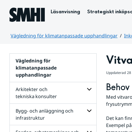
Hoppa till sidans innehåll
Läsanvisning
Strategiskt inköps
Vägledning för klimatanpassade upphandlingar
Ink
Huvudinnehåll
Vitva
Vägledning för
klimatanpassade
Uppdaterad
28
upphandlingar
Behov 
Arkitekter och
tekniska konsulter
Med vitvaro
frysutrymm
Undersidor
för
Bygg- och anläggning och
Arkitekter
infrastruktur
Det kan fin
och
Exempel på 
tekniska konsulter
Undersidor
för