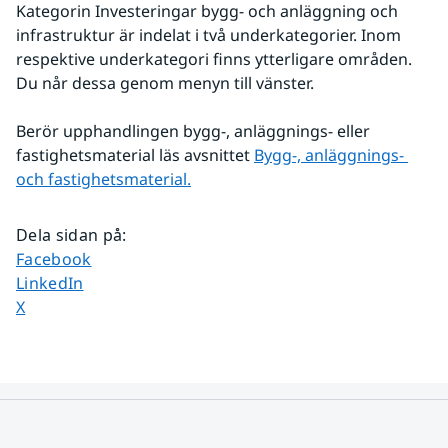
Kategorin Investeringar bygg- och anläggning och 
infrastruktur är indelat i två underkategorier. Inom 
respektive underkategori finns ytterligare områden. 
Du når dessa genom menyn till vänster.
Berör upphandlingen bygg-, anläggnings- eller 
fastighetsmaterial läs avsnittet 
Bygg-, anläggnings- 
och fastighetsmaterial.
Dela sidan på
:
Dela sidan på
Facebook
Dela sidan på
LinkedIn
Dela sidan på
X