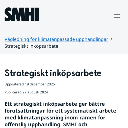
Hoppa till sidans innehåll
Meny
Vägledning för klimatanpassade upphandlingar
Strategiskt inköpsarbete
Huvudinnehåll
Strategiskt inköpsarbete
Uppdaterad
19 december 2025
Publicerad
27 augusti 2024
Ett strategiskt inköpsarbete ger bättre 
förutsättningar för ett systematiskt arbete 
med klimatanpassning inom ramen för 
offentlig upphandling. SMHI och 