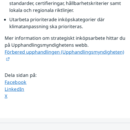
standarder, certifieringar, hållbarhetskriterier samt 
lokala och regionala riktlinjer.
Utarbeta prioriterade inköpskategorier där 
klimatanpassning ska prioriteras.
Mer information om strategiskt inköpsarbete hittar du 
på Upphandlingsmyndighetens webb.
​​​​​​​Förbered upphandlingen (Upphandlingsmyndigheten)
Länk till annan webbplats.
Dela sidan på
:
Dela sidan på
Facebook
Dela sidan på
LinkedIn
Dela sidan på
X