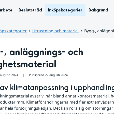
arbete
Beslutsträd
Inköpskategorier
Bakgrund
öpskategorier
Utrustning och material
Bygg-, anläggni
, anläggnings- och 
ghetsmaterial
 augusti 2024
Publicerad
27 augusti 2024
❘
av klimatanpassning i upphandlin
ningsmaterial avser vi här bland annat kontorsmaterial, h
rodukter mm. Klimatförändringarna med fler extremväderh
ar hela försörjningskedjan. Det kan röra sig om störningar i