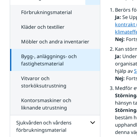
Livsmedel och
livsmedelstjänster
Berörs f
Förbrukningsmaterial
Ja: 
Se Up
kontrakt
Kläder och textilier
klimateff
Nej:
 Fort
Möbler och andra inventarier
Kan störn
Bygg-, anläggnings- och
Ja:
 Under
fastighetsmaterial
organisat
hjälp av 
S
Vitvaror och
Nej:
 Fort
storköksutrustning
Medför e
Störning
Kontorsmaskiner och
hänsyn ta
liknande utrustning
Störning
bestäm hu
Sjukvården och vårdens
upphandla
förbrukningsmaterial
denna vä