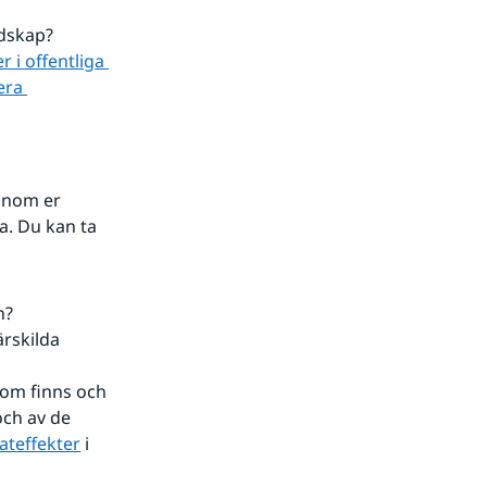
edskap?
i offentliga 
ra 
inom er 
. Du kan ta 
n?
rskilda 
som finns och 
ch av de 
ateffekter
 i 