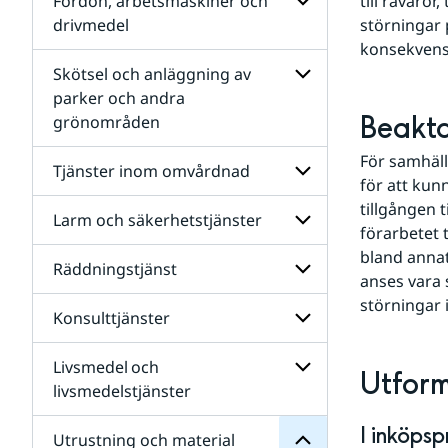
Fordon, arbetsmaskiner och
till råvaror
Bygg-
drivmedel
störningar 
och
konsekvense
anläggning och
Undersidor
infrastruktur
för
Skötsel och anläggning av
Fordon,
parker och andra
arbetsmaskiner
Beakta
grönområden
och
Undersidor
drivmedel
för
För samhäll
Skötsel
Tjänster inom omvårdnad
och
för att kun
anläggning
tillgången 
av
Larm och säkerhetstjänster
Undersidor
förarbetet t
parker
för
och
bland annat
Tjänster
Räddningstjänst
andra
Undersidor
inom
anses vara 
grönområden
för
omvårdnad
störningar 
Larm
material
Konsulttjänster
Undersidor
och
och
för
säkerhetstjänster
Utrustning
Räddningstjänst
Livsmedel och
för
Undersidor
Utfor
Undersidor
för
livsmedelstjänster
Konsulttjänster
Undersidor
I inköps
för
Utrustning och material