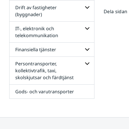
Undersidor
för
Drift av fastigheter
Dela sidan
Sjukvården och
(byggnader)
vårdens
förbrukningsmateri
Undersidor
för
IT-, elektronik och
Drift
telekommunikation
av
fastigheter
Undersidor
(byggnader)
för
Finansiella tjänster
IT-,
elektronik
Persontransporter,
och
Undersidor
telekommunikation
för
kollektivtrafik, taxi,
Finansiella
skolskjutsar och färdtjänst
Undersidor
tjänster
för
Persontransporter,
Gods- och varutransporter
kollektivtrafik,
taxi,
skolskjutsar
och
färdtjänst