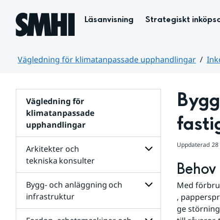
Hoppa till sidans innehåll
Läsanvisning
Strategiskt inköps
Vägledning för klimatanpassade upphandlingar
Ink
Huvudinnehåll
Bygg-
Vägledning för
klimatanpassade
fasti
upphandlingar
Uppdaterad
28
Arkitekter och
tekniska konsulter
Behov 
Undersidor
för
Bygg- och anläggning och
Med förbruk
Arkitekter
infrastruktur
, pappersp
och
ge störning
tekniska konsulter
Undersidor
för