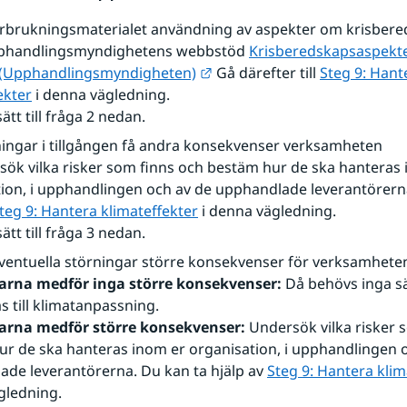
örbrukningsmaterialet användning av aspekter om krisber
phandlingsmyndighetens webbstöd 
Krisberedskapsaspekter 
Länk till annan webbplats.
 (Upphandlingsmyndigheten)
 Gå därefter till 
Steg 9: Hante
ekter
 i denna vägledning.
sätt till fråga 2 nedan.
ingar i tillgången få andra konsekvenser verksamheten
sök vilka risker som finns och bestäm hur de ska hanteras 
ion, i upphandlingen och av de upphandlade leverantörerna
teg 9: Hantera klimateffekter
 i denna vägledning.
sätt till fråga 3 nedan.
ventuella störningar större konsekvenser för verksamhete
arna medför inga större konsekvenser:
 Då behövs inga sä
s till klimatanpassning.
arna medför större konsekvenser:
 Undersök vilka risker 
r de ska hanteras inom er organisation, i upphandlingen o
de leverantörerna. Du kan ta hjälp av 
Steg 9: Hantera klim
gledning.