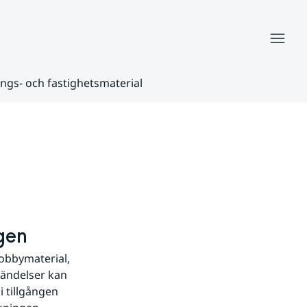
Meny
ngs- och fastighetsmaterial
gen
obbymaterial, 
ändelser kan 
 tillgången 