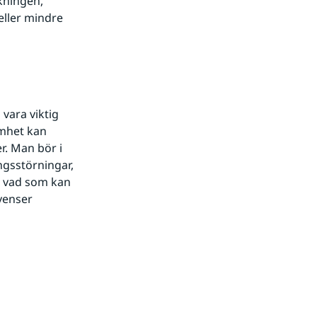
kningen, 
ller mindre 
vara viktig 
mhet kan 
. Man bör i 
ngsstörningar, 
 vad som kan 
enser 