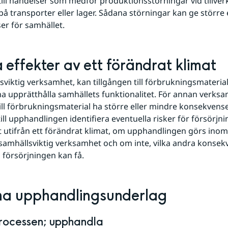
, till händelser som medför produktionsstörningar vid tillver
på transporter eller lager. Sådana störningar kan ge större e
r för samhället.
 effekter av ett förändrat klimat
sviktig verksamhet, kan tillgången till förbrukningsmaterial 
na upprätthålla samhällets funktionalitet. För annan verksa
till förbrukningsmaterial ha större eller mindre konsekvenser
ill upphandlingen identifiera eventuella risker för försörjni
 utifrån ett förändrat klimat, om upphandlingen görs inom
samhällsviktig verksamhet och om inte, vilka andra konsekv
i försörjningen kan få.
ma upphandlingsunderlag
processen; upphandla