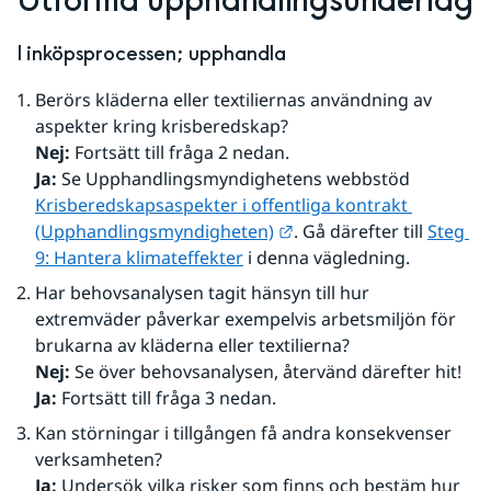
Utforma upphandlingsunderlag
I inköpsprocessen; upphandla
Berörs kläderna eller textiliernas användning av 
aspekter kring krisberedskap? 
Nej: 
Fortsätt till fråga 2 nedan. 
Ja:
 Se Upphandlingsmyndighetens webbstöd 
Krisberedskapsaspekter i offentliga kontrakt 
Länk till annan webbpla
(Upphandlingsmyndigheten)
. Gå därefter till 
Steg 
9: Hantera klimateffekter
 i denna vägledning.
Har behovsanalysen tagit hänsyn till hur 
extremväder påverkar exempelvis arbetsmiljön för 
brukarna av kläderna eller textilierna? 
Nej:
 Se över behovsanalysen, återvänd därefter hit!
Ja:
 Fortsätt till fråga 3 nedan.
Kan störningar i tillgången få andra konsekvenser 
verksamheten? 
Ja:
 Undersök vilka risker som finns och bestäm hur 