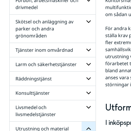
Fordon, arbetsmaskiner och
Kontorsmas
Bygg-
drivmedel
multifunkti
och
om sådan ut
anläggning och
Undersidor
infrastruktur
för
Skötsel och anläggning av
Fordon,
För andra k
parker och andra
arbetsmaskiner
ställa krav
grönområden
och
Undersidor
drivmedel
för
fler extrem
Skötsel
samhällsvik
Tjänster inom omvårdnad
och
utrustning 
anläggning
av
förarbetet t
Larm och säkerhetstjänster
Undersidor
parker
för
bland annat
och
Tjänster
anses vara 
Räddningstjänst
andra
Undersidor
inom
grönområden
störningar 
för
omvårdnad
Larm
material
Konsulttjänster
Undersidor
och
och
för
säkerhetstjänster
Utrustning
Räddningstjänst
Utfor
Livsmedel och
för
Undersidor
Undersidor
för
livsmedelstjänster
Konsulttjänster
I inköps
Undersidor
för
Utrustning och material