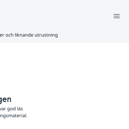
Meny
r och liknande utrustning
gen
ar god läs 
ingsmaterial.