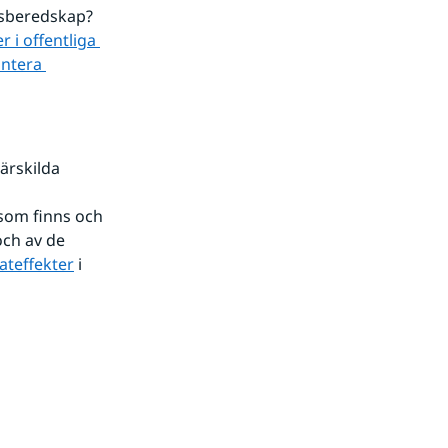
isberedskap?
i offentliga 
ntera 
ärskilda 
som finns och 
ch av de 
ateffekter
 i 