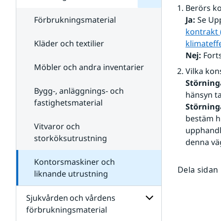
Livsmedel och
Berörs k
livsmedelstjänster
Förbrukningsmaterial
Ja:
 Se Up
kontrakt
Kläder och textilier
klimateff
Nej:
 Fort
Möbler och andra inventarier
Vilka kon
Störning
Bygg-, anläggnings- och
hänsyn ta
fastighetsmaterial
Störning
bestäm hu
Vitvaror och
upphandla
storköksutrustning
denna vä
Kontorsmaskiner och
Dela sidan
liknande utrustning
Sjukvården och vårdens
förbrukningsmaterial