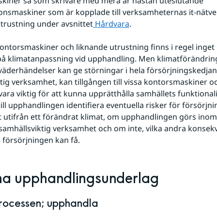
kiner så som skrivare med mera är nästan uteslutande 
onsmaskiner som är kopplade till verksamheternas it-nätver
rustning under avsnittet
 Hårdvara
.
ontorsmaskiner och liknande utrustning finns i regel inget 
 på klimatanpassning vid upphandling. Men klimatförändri
väderhändelser kan ge störningar i hela försörjningskedjan.
tig verksamhet, kan tillgången till vissa kontorsmaskiner oc
vara viktig för att kunna upprätthålla samhällets funktionali
ill upphandlingen identifiera eventuella risker för försörjni
 utifrån ett förändrat klimat, om upphandlingen görs inom
samhällsviktig verksamhet och om inte, vilka andra konsekv
i försörjningen kan få.
ma upphandlingsunderlag
processen; upphandla