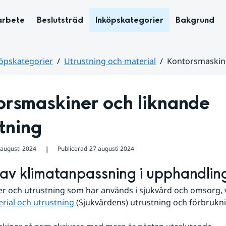
arbete
Beslutsträd
Inköpskategorier
Bakgrund
öpskategorier
Utrustning och material
Kontorsmaskine
rsmaskiner och liknande 
tning
 augusti 2024
Publicerad
27 augusti 2024
❘
av klimatanpassning i upphandlin
r och utrustning som har används i sjukvård och omsorg, v
rial och utrustning
 (Sjukvårdens) utrustning och förbrukn