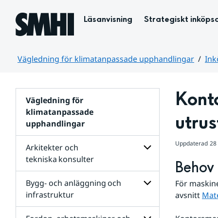
Hoppa till sidans innehåll
Läsanvisning
Strategiskt inköps
Vägledning för klimatanpassade upphandlingar
Ink
Huvudinnehåll
Konto
Vägledning för
klimatanpassade
utrus
upphandlingar
Uppdaterad
28
Arkitekter och
tekniska konsulter
Behov 
Undersidor
för
Bygg- och anläggning och
För maskine
Arkitekter
infrastruktur
avsnitt 
Mate
och
tekniska konsulter
Undersidor
för