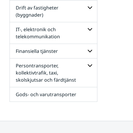
Undersidor
för
Drift av fastigheter
Sjukvården och
(byggnader)
vårdens
förbrukningsmateri
Undersidor
för
IT-, elektronik och
Drift
telekommunikation
av
fastigheter
Undersidor
(byggnader)
för
Finansiella tjänster
IT-,
elektronik
Persontransporter,
och
Undersidor
telekommunikation
för
kollektivtrafik, taxi,
Finansiella
skolskjutsar och färdtjänst
Undersidor
tjänster
för
Persontransporter,
Gods- och varutransporter
kollektivtrafik,
taxi,
skolskjutsar
och
färdtjänst