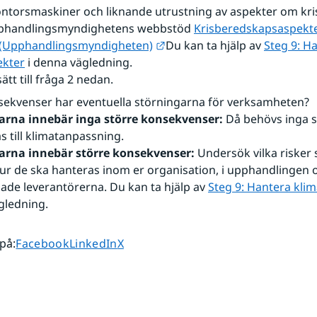
ontorsmaskiner och liknande utrustning av aspekter om kr
phandlingsmyndighetens webbstöd 
Krisberedskapsaspekter 
Länk till annan webbplats.
 (Upphandlingsmyndigheten)
Du kan ta hjälp av 
Steg 9: Ha
ekter
 i denna vägledning. 
sätt till fråga 2 nedan.
sekvenser har eventuella störningarna för verksamheten?
arna innebär inga större konsekvenser:
 Då behövs inga s
s till klimatanpassning. 
arna innebär större konsekvenser:
 Undersök vilka risker 
r de ska hanteras inom er organisation, i upphandlingen o
de leverantörerna. Du kan ta hjälp av 
Steg 9: Hantera klim
gledning.
Dela sidan på
Dela sidan på
Dela sidan på
 på
:
Facebook
LinkedIn
X