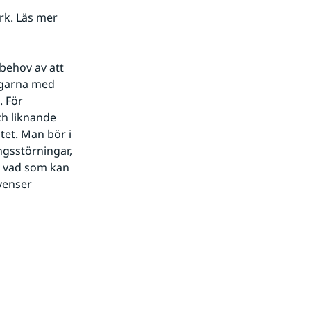
k. Läs mer 
behov av att 
ngarna med 
 För 
h liknande 
tet. Man bör i 
ngsstörningar, 
 vad som kan 
enser 