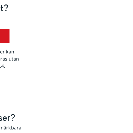
et?
r kan 
ras utan 
.4.
rser?
märkbara 