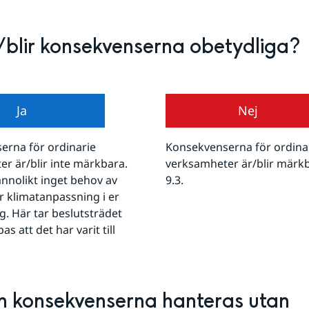
/blir konsekvenserna obetydliga?
Ja
Nej
rna för ordinarie 
Konsekvenserna för ordinar
r är/blir inte märkbara. 
verksamheter är/blir märkbar
annolikt inget behov av 
9.3.
r klimatanpassning i er 
. Här tar beslutsträdet 
as att det har varit till 
n konsekvenserna hanteras utan 