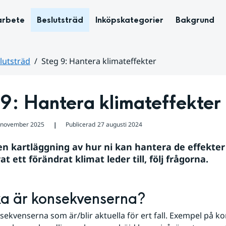
arbete
Beslutsträd
Inköpskategorier
Bakgrund
lutsträd
Steg 9: Hantera klimateffekter
9: Hantera klimateffekter
 november 2025
Publicerad
27 augusti 2024
❘
en kartläggning av hur ni kan hantera de effekter 
t ett förändrat klimat leder till, följ frågorna.
lka är konsekvenserna?
sekvenserna som är/blir aktuella för ert fall. Exempel på k