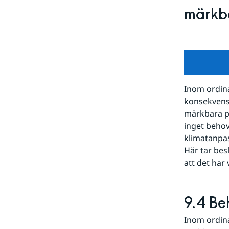
märkba
Inom ordina
konsekvens
märkbara pr
inget behov
klimatanpas
Här tar besl
att det har v
9.4 Be
Inom ordin