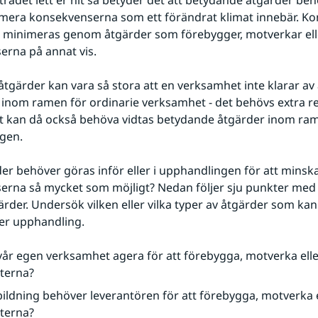
trädet lett er hit så betyder det att betydande åtgärder behö
imera konsekvenserna som ett förändrat klimat innebär. K
 minimeras genom åtgärder som förebygger, motverkar elle
rna på annat vis.
tgärder kan vara så stora att en verksamhet inte klarar av a
inom ramen för ordinarie verksamhet - det behövs extra res
et kan då också behöva vidtas betydande åtgärder inom ram
gen.
der behöver göras inför eller i upphandlingen för att minska
rna så mycket som möjligt? Nedan följer sju punkter med t
ärder. Undersök vilken eller vilka typer av åtgärder som ka
i er upphandling.
år egen verksamhet agera för att förebygga, motverka elle
kterna?
bildning behöver leverantören för att förebygga, motverka e
kterna?