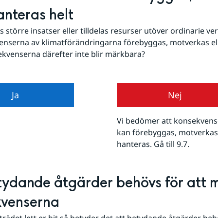
hanteras helt
 större insatser eller tilldelas resurser utöver ordinarie ve
nserna av klimatförändringarna förebyggas, motverkas ell
ekvenserna därefter inte blir märkbara?
Ja
Nej
Vi bedömer att konsekvense
kan förebyggas, motverkas e
hanteras. Gå till 9.7.
tydande åtgärder behövs för att m
kvenserna