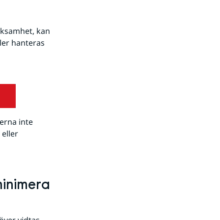
rksamhet, kan 
er hanteras 
rna inte 
ller 
inimera 