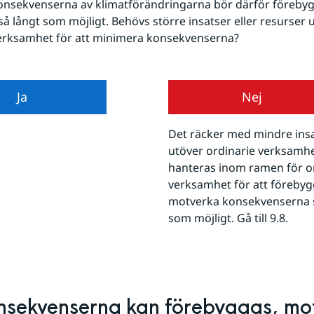
nsekvenserna av klimatförändringarna bör därför förebygg
å långt som möjligt. Behövs större insatser eller resurser u
verksamhet för att minimera konsekvenserna?
Ja
Nej
Det räcker med mindre insa
utöver ordinarie verksamhet
hanteras inom ramen för or
verksamhet för att förebygg
motverka konsekvenserna s
som möjligt. Gå till 9.8.
nsekvenserna kan förebyggas, mot