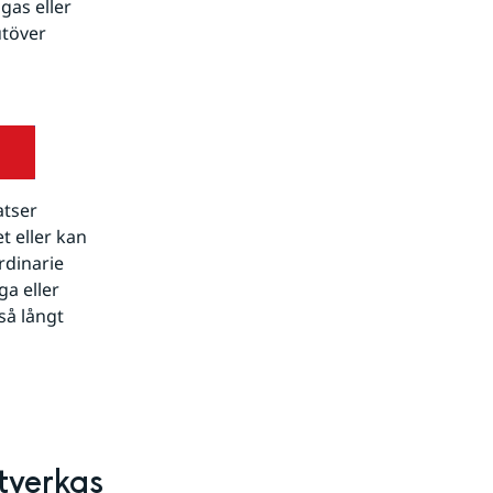
as eller 
töver 
tser 
 eller kan 
dinarie 
a eller 
å långt 
verkas 