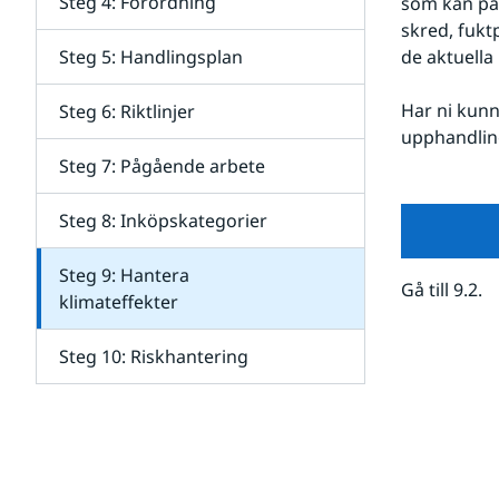
Steg 4: Förordning
som kan påv
skred, fuk
Steg 5: Handlingsplan
de aktuell
Har ni kunn
Steg 6: Riktlinjer
upphandling
Steg 7: Pågående arbete
Steg 8: Inköpskategorier
Steg 9: Hantera
Gå till 9.2.
klimateffekter
Steg 10: Riskhantering