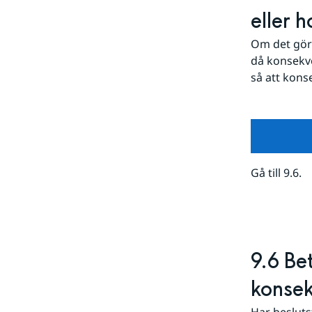
eller 
Om det görs
då konsekve
så att kons
Gå till 9.6.
9.6 Be
konse