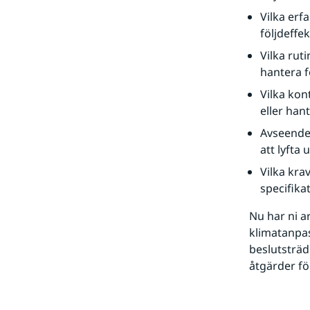
Vilka erf
följdeffe
Vilka rut
hantera f
Vilka kon
eller han
Avseende
att lyfta
Vilka kra
specifika
Nu har ni a
klimatanpas
beslutsträde
åtgärder fö