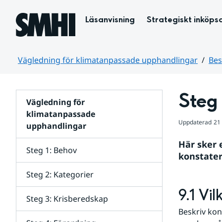
Hoppa till sidans innehåll
Läsanvisning
Strategiskt inköps
Vägledning för klimatanpassade upphandlingar
Bes
Huvudinnehåll
Steg 
Vägledning för
klimatanpassade
Uppdaterad
21
upphandlingar
Här sker 
Steg 1: Behov
konstatera
Steg 2: Kategorier
9.1 Vi
Steg 3: Krisberedskap
Beskriv kon