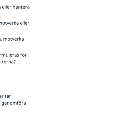
eller hantera 
otverka eller 
, motverka 
muleras för 
ekterna?
r tar 
tt genomföra 