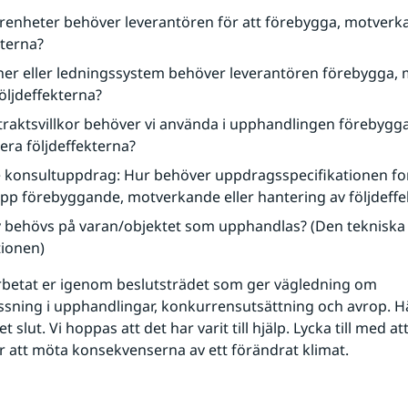
arenheter behöver leverantören för att förebygga, motverka 
kterna?
iner eller ledningssystem behöver leverantören förebygga, m
öljdeffekterna?
traktsvillkor behöver vi använda i upphandlingen förebygga
tera följdeffekterna?
 konsultuppdrag: Hur behöver uppdragsspecifikationen for
 upp förebyggande, motverkande eller hantering av följdeff
v behövs på varan/objektet som upphandlas? (Den tekniska 
tionen)
rbetat er igenom beslutsträdet som ger vägledning om 
sning i upphandlingar, konkurrensutsättning och avrop. Hä
t slut. Vi hoppas att det har varit till hjälp. Lycka till med a
r att möta konsekvenserna av ett förändrat klimat.