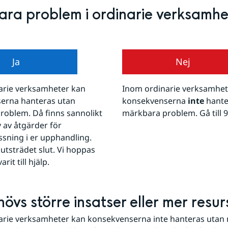
ra problem i ordinarie verksamh
Ja
Nej
rie verksamheter kan 
Inom ordinarie verksamhete
erna hanteras utan 
konsekvenserna 
inte
 hante
oblem. Då finns sannolikt 
märkbara problem. Gå till 9
 av åtgärder för 
sning i er upphandling. 
utsträdet slut. Vi hoppas 
arit till hjälp.
hövs större insatser eller mer resu
arie verksamheter kan konsekvenserna inte hanteras utan 