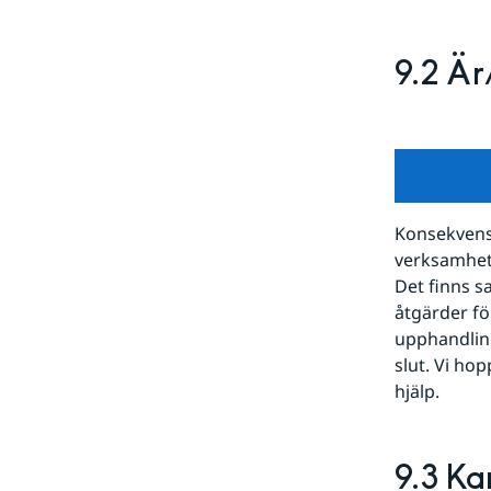
9.2 Är
Konsekvense
verksamhete
Det finns s
åtgärder fö
upphandling
slut. Vi hopp
hjälp.
9.3 Ka