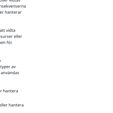
ver vidtas 
onsekvenserna 
r hanterar 
tt vidta 
urser eller 
en för 
 
yper av 
n användas 
r hantera 
ller hantera 