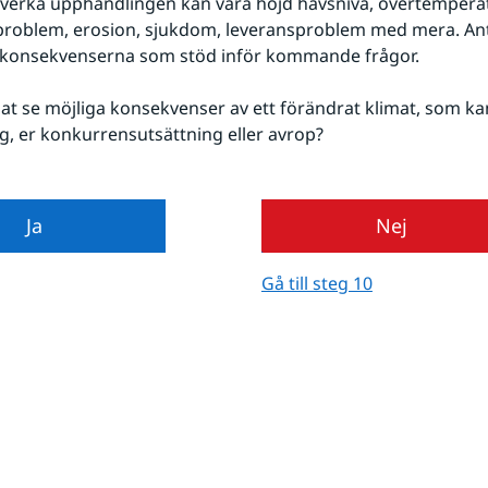
erka upphandlingen kan vara höjd havsnivå, övertemperatur
tproblem, erosion, sjukdom, leveransproblem med mera. An
a konsekvenserna som stöd inför kommande frågor.
at se möjliga konsekvenser av ett förändrat klimat, som ka
, er konkurrensutsättning eller avrop?
Ja
Nej
Gå till steg 10