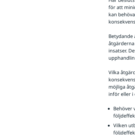
Har besluts
för att min
kan behöva
konsekvense
Betydande å
åtgärderna 
insatser. D
upphandlin
Vilka åtgär
konsekvense
möjliga åtg
inför eller 
Behöver v
följdeffe
Vilken ut
följdeffe