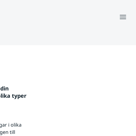
Meny
din 
ika typer 
r i olika 
n till 