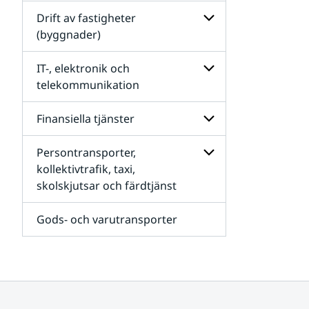
Undersidor
för
Drift av fastigheter
Sjukvården och
(byggnader)
vårdens
förbrukningsmateri
Undersidor
för
IT-, elektronik och
Drift
telekommunikation
av
fastigheter
Undersidor
(byggnader)
för
Finansiella tjänster
IT-,
elektronik
Persontransporter,
och
Undersidor
telekommunikation
för
kollektivtrafik, taxi,
Finansiella
skolskjutsar och färdtjänst
Undersidor
tjänster
för
Persontransporter,
Gods- och varutransporter
kollektivtrafik,
taxi,
skolskjutsar
och
färdtjänst