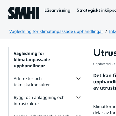
Hoppa till sidans innehåll
Läsanvisning
Strategiskt inköps
Vägledning för klimatanpassade upphandlingar
Ink
Huvudinnehåll
Utrus
Vägledning för
klimatanpassade
Uppdaterad
27
upphandlingar
Det kan f
Arkitekter och
upphandli
tekniska konsulter
av utrust
Undersidor
för
Bygg- och anläggning och
Arkitekter
infrastruktur
och
Klimatförän
tekniska konsulter
Undersidor
delar av för
för