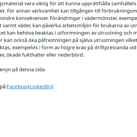
smaterial vara viktig för att kunna upprätthålla samhällets 
tet. För annan verksamhet kan tillgången till förbrukningsma
 mindre konsekvenser. Förändringar i vädermönster, exempelv
varmt väder, kan påverka arbetsmiljön för brukarna av utru
lket kan behöva beaktas i utformningen av utrustning och ma
 kan också öka påfrestningen på själva utrustningen vilket i
tas, exempelvis i form av högre krav på driftprestanda vid
r, ökade fukthalter eller nederbörd.
enyn på denna sida.
Dela sidan på
Dela sidan på
Dela sidan på
 på
:
Facebook
LinkedIn
X