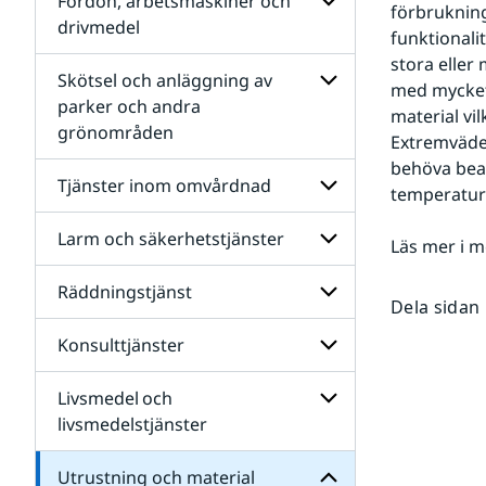
Fordon, arbetsmaskiner och
förbrukning
Bygg-
drivmedel
och
funktionali
anläggning och
Undersidor
stora eller
infrastruktur
för
Skötsel och anläggning av
med mycket 
Fordon,
parker och andra
arbetsmaskiner
material vi
grönområden
och
Undersidor
Extremväder
drivmedel
för
behöva beak
Skötsel
Tjänster inom omvårdnad
temperature
och
anläggning
av
Larm och säkerhetstjänster
Undersidor
Läs mer i m
parker
för
och
Tjänster
Räddningstjänst
andra
Undersidor
inom
Dela sidan
grönområden
för
omvårdnad
Larm
material
Konsulttjänster
Undersidor
och
och
för
säkerhetstjänster
Utrustning
Räddningstjänst
Livsmedel och
för
Undersidor
Undersidor
för
livsmedelstjänster
Konsulttjänster
Undersidor
för
Utrustning och material