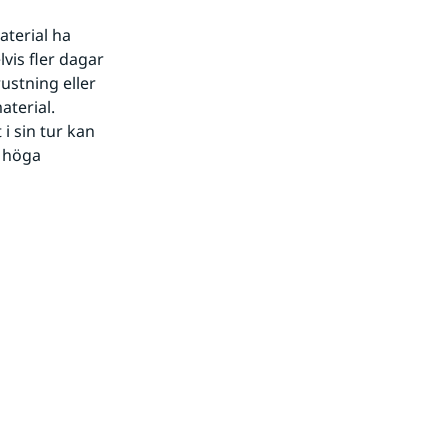
terial ha 
is fler dagar 
stning eller 
terial. 
 sin tur kan 
 höga 