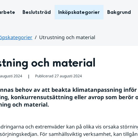
arbete
Beslutsträd
Inköpskategorier
Bakgrund
öpskategorier
Utrustning och material
tning och material
 augusti 2024
Publicerad
27 augusti 2024
❘
innas behov av att beakta klimatanpassning inför 
ng, konkurrensutsättning eller avrop som berör ol
ning och material.
dringarna och extremväder kan på olika vis orsaka störninga
sörjningskedjan. För samhällsviktig verksamhet, kan tillgånge