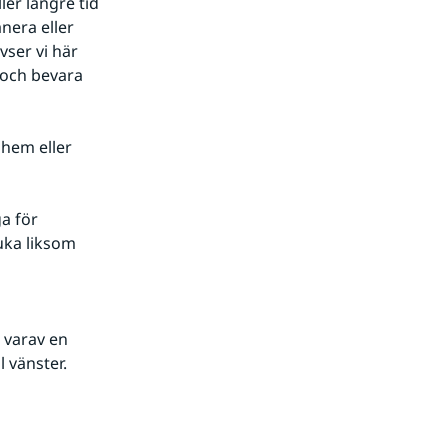
er längre tid 
nera eller 
ser vi här 
 och bevara 
hem eller 
 för 
uka liksom 
varav en 
 vänster.