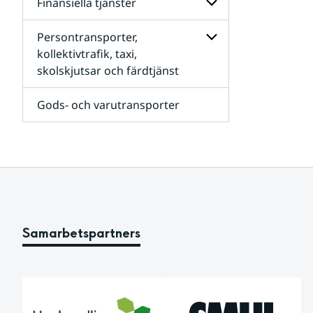
(byggnader)
för
Finansiella tjänster
IT-,
elektronik
Persontransporter,
och
Undersidor
telekommunikation
för
kollektivtrafik, taxi,
Finansiella
skolskjutsar och färdtjänst
Undersidor
tjänster
för
Persontransporter,
Gods- och varutransporter
kollektivtrafik,
taxi,
skolskjutsar
och
färdtjänst
Samarbetspartners