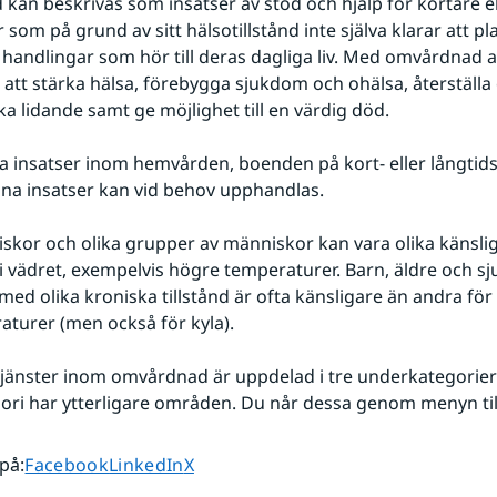
an beskrivas som insatser av stöd och hjälp för kortare ell
r som på grund av sitt hälsotillstånd inte själva klarar att pla
andlingar som hör till deras dagliga liv. Med omvårdnad av
r att stärka hälsa, förebygga sjukdom och ohälsa, återställa
ka lidande samt ge möjlighet till en värdig död.
a insatser inom hemvården, boenden på kort- eller långtids
na insatser kan vid behov upphandlas.
skor och olika grupper av människor kan vara olika känsliga
 i vädret, exempelvis högre temperaturer. Barn, äldre och sj
ed olika kroniska tillstånd är ofta känsligare än andra för 
turer (men också för kyla).
jänster inom omvårdnad är uppdelad i tre underkategorier 
ri har ytterligare områden. Du når dessa genom menyn till
Dela sidan på
Dela sidan på
Dela sidan på
 på
:
Facebook
LinkedIn
X