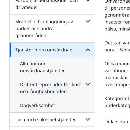
Fordon, arbetsmaskiner och
Omvårdnad k
Bygg-
drivmedel
till persone
och
omvårdnad
genomföra h
anläggning och
Undersidor
inom
infrastruktur
för
Skötsel och anläggning av
insatser fö
Tjänster
Fordon,
parker och andra
för
hälsa, mins
arbetsmaskiner
Undersidor
grönområden
och
Undersidor
drivmedel
för
Det kan var
Skötsel
Tjänster inom omvårdnad
annat. Såda
och
anläggning
av
Allmänt om
Olika männi
parker
omvårdnadstjänster
variationer
och
människor m
andra
grönområden
Driftentreprenader för kort-
övertempera
och långtidsboenden
Kategorin T
Undersidor
för
Dagverksamhet
underkatego
Driftentreprenader
för
Larm och säkerhetstjänster
kort-
Dela sidan
och