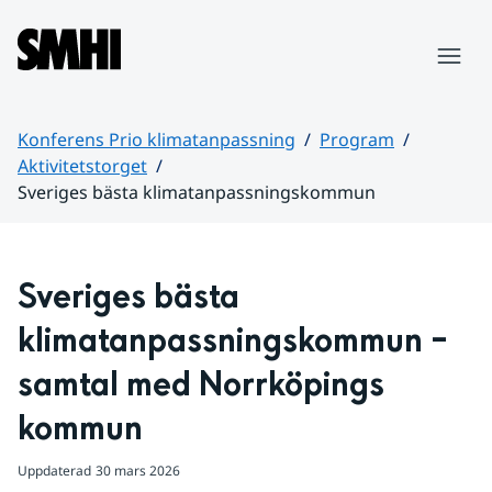
Hoppa till sidans innehåll
Meny
Konferens Prio klimatanpassning
Program
Aktivitetstorget
Sveriges bästa klimatanpassningskommun
Huvudinnehåll
Sveriges bästa 
klimatanpassningskommun – 
samtal med Norrköpings 
kommun
Uppdaterad
30 mars 2026