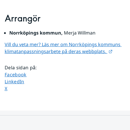
Arrangör
Norrköpings kommun, 
Merja Willman
Vill du veta mer? Läs mer om Norrköpings kommuns 
Länk til
klimatanpassningsarbete på deras webbplats. 
Dela sidan på
:
Dela sidan på
Facebook
Dela sidan på
LinkedIn
Dela sidan på
X