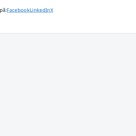
Dela sidan på
Dela sidan på
Dela sidan på
 på
:
Facebook
LinkedIn
X