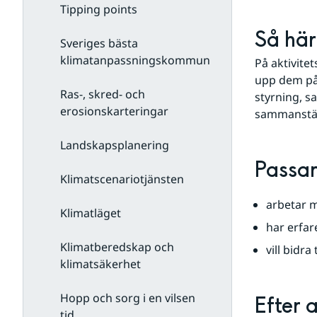
Tipping points
Så här 
Sveriges bästa
klimatanpassningskommun
På aktivite
upp dem på 
Ras-, skred- och
styrning, s
erosionskarteringar
sammanställ
Landskapsplanering
Passar
Klimatscenariotjänsten
arbetar m
Klimatläget
har erfar
Klimatberedskap och
vill bidra
klimatsäkerhet
Hopp och sorg i en vilsen
Efter 
tid