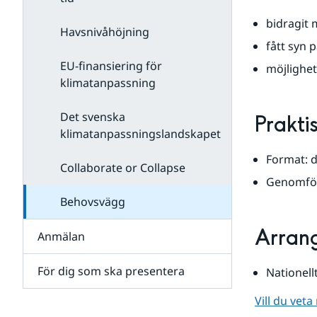
bidragit 
Havsnivåhöjning
fått syn
EU-finansiering för
möjlighet
klimatanpassning
Det svenska
Prakti
klimatanpassningslandskapet
Format: d
Collaborate or Collapse
Genomför
Behovsvägg
Arran
Anmälan
För dig som ska presentera
Nationel
Vill du vet