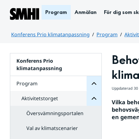
Hoppa till sidans innehåll
Program
Anmälan
För dig som s
Konferens Prio klimatanpassning
Program
Aktivi
Huvudinnehåll
Program
Behov
Konferens Prio
för
Undersidor
klimatanpassning
Aktivitetstorget
klim
för
Undersidor
Program
Uppdaterad
30
Aktivitetstorget
Vilka beh
behovsväg
Översvämningsportalen
en gemens
Val av klimatscenarier