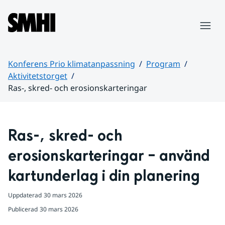
Hoppa till sidans innehåll
Meny
Konferens Prio klimatanpassning
Program
Aktivitetstorget
Ras-, skred- och erosionskarteringar
Huvudinnehåll
Ras-, skred- och 
erosionskarteringar – använd 
kartunderlag i din planering
Uppdaterad
30 mars 2026
Publicerad
30 mars 2026