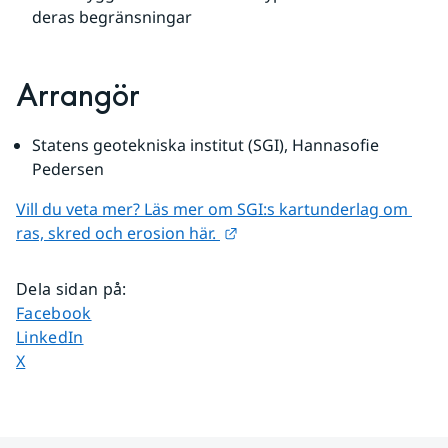
deras begränsningar
Arrangör
Statens geotekniska institut (SGI), Hannasofie 
Pedersen
Vill du veta mer? Läs mer om SGI:s kartunderlag om 
Länk till annan webbplats.
ras, skred och erosion här. 
Dela sidan på
:
Dela sidan på
Facebook
Dela sidan på
LinkedIn
Dela sidan på
X