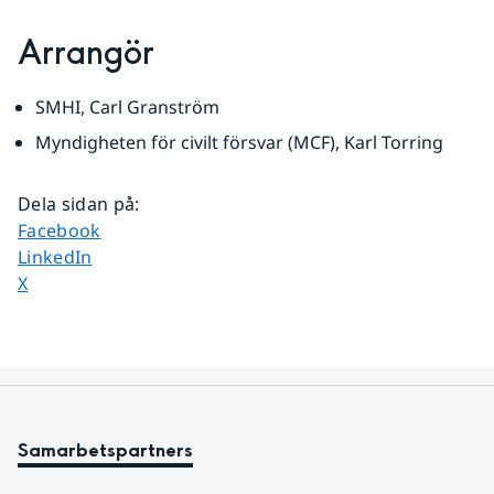
Arrangör
SMHI, Carl Granström
Myndigheten för civilt försvar (MCF), Karl Torring
Dela sidan på
:
Dela sidan på
Facebook
Dela sidan på
LinkedIn
Dela sidan på
X
Samarbetspartners