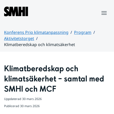
Hoppa till sidans innehåll
Meny
Konferens Prio klimatanpassning
Program
Aktivitetstorget
Klimatberedskap och klimatsäkerhet
Huvudinnehåll
Klimatberedskap och 
klimatsäkerhet – samtal med 
SMHI och MCF
Uppdaterad
30 mars 2026
Publicerad
30 mars 2026