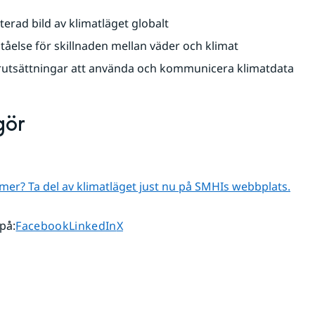
erad bild av klimatläget globalt
tåelse för skillnaden mellan väder och klimat
örutsättningar att använda och kommunicera klimatdata
gör
a mer? Ta del av klimatläget just nu på SMHIs webbplats.
Dela sidan på
Dela sidan på
Dela sidan på
 på
:
Facebook
LinkedIn
X