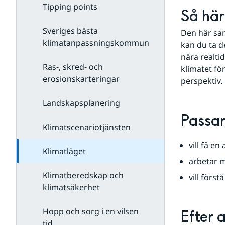
Tipping points
Så här 
Sveriges bästa
Den här sam
klimatanpassningskommun
kan du ta d
nära realti
Ras-, skred- och
klimatet för
erosionskarteringar
perspektiv.
Landskapsplanering
Passar
Klimatscenariotjänsten
vill få en
Klimatläget
arbetar 
Klimatberedskap och
vill förs
klimatsäkerhet
Hopp och sorg i en vilsen
Efter 
tid