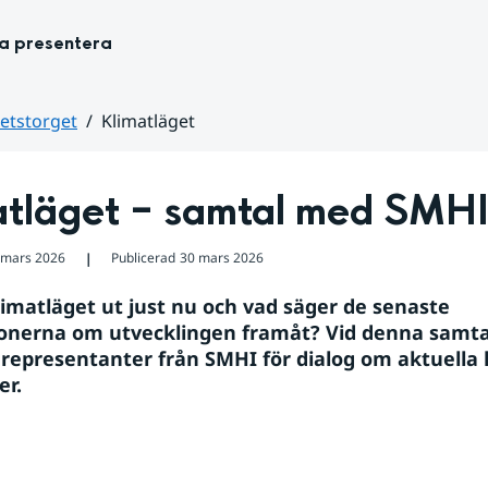
ka presentera
tetstorget
Klimatläget
atläget – samtal med SMH
 mars 2026
Publicerad
30 mars 2026
❘
limatläget ut just nu och vad säger de senaste 
onerna om utvecklingen framåt? Vid denna samta
representanter från SMHI för dialog om aktuella 
er.