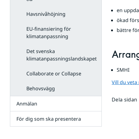
en uppdat
Havsnivåhöjning
ökad förs
EU-finansiering för
bättre f
klimatanpassning
Det svenska
Arran
klimatanpassningslandskapet
SMHI
Collaborate or Collapse
Vill du vet
Behovsvägg
Dela sidan
Anmälan
För dig som ska presentera