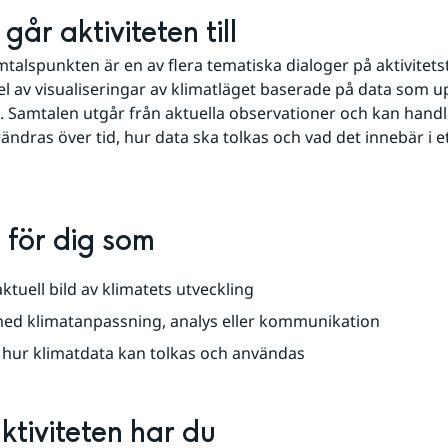
går aktiviteten till
talspunkten är en av flera tematiska dialoger på aktivitetst
el av visualiseringar av klimatläget baserade på data som up
d. Samtalen utgår från aktuella observationer och kan handl
ändras över tid, hur data ska tolkas och vad det innebär i et
 för dig som
 aktuell bild av klimatets utveckling
med klimatanpassning, analys eller kommunikation
tå hur klimatdata kan tolkas och användas
aktiviteten har du