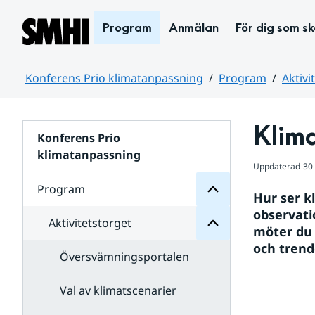
Hoppa till sidans innehåll
Program
Anmälan
För dig som s
Konferens Prio klimatanpassning
Program
Aktivi
Huvudinnehåll
Program
Klim
Konferens Prio
för
Undersidor
klimatanpassning
Aktivitetstorget
Uppdaterad
30
för
Undersidor
Program
Hur ser k
observati
Aktivitetstorget
möter du 
och trend
Översvämningsportalen
Val av klimatscenarier