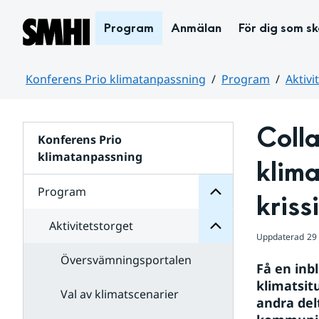
Hoppa till sidans innehåll
Program
Anmälan
För dig som s
Konferens Prio klimatanpassning
Program
Aktivi
Huvudinnehåll
Program
Colla
Konferens Prio
för
Undersidor
klimatanpassning
Aktivitetstorget
klima
för
Undersidor
Program
kriss
Aktivitetstorget
Uppdaterad
29
Översvämningsportalen
Få en inbl
klimatsit
Val av klimatscenarier
andra del