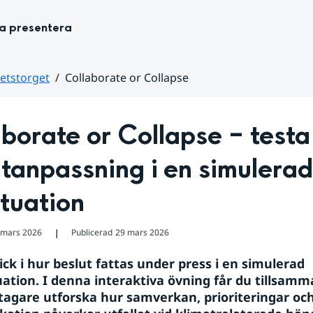
ka presentera
tetstorget
Collaborate or Collapse
borate or Collapse – testa 
tanpassning i en simulerad 
ituation
 mars 2026
Publicerad
29 mars 2026
❘
ick i hur beslut fattas under press i en simulerad 
uation. I denna interaktiva övning får du tillsam
tagare utforska hur samverkan, prioriteringar och