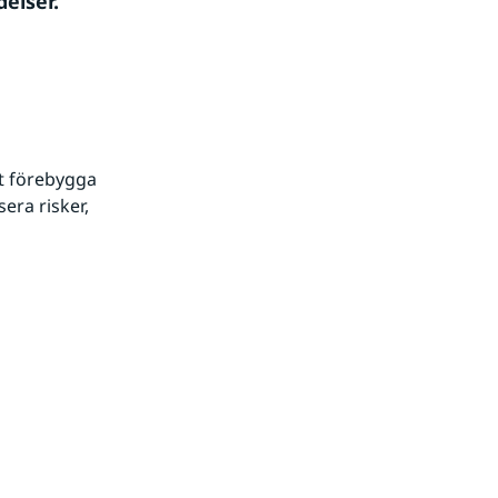
elser.
t förebygga 
ra risker, 