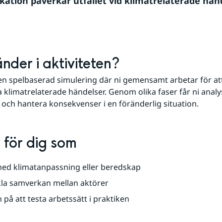
tion påverkar utfallet vid klimatrelaterade händ
nder i aktiviteten?
 en spelbaserad simulering där ni gemensamt arbetar för at
 klimatrelaterade händelser. Genom olika faser får ni analyse
t och hantera konsekvenser i en föränderlig situation.
 för dig som
med klimatanpassning eller beredskap
ckla samverkan mellan aktörer
n på att testa arbetssätt i praktiken