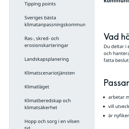
kommunika
Tipping points
Sveriges bästa
klimatanpassningskommun
Vad hä
Ras-, skred- och
erosionskarteringar
Du deltar i
och hantera
Landskapsplanering
fatta beslu
Klimatscenariotjänsten
Passar
Klimatläget
arbetar 
Klimatberedskap och
vill utve
klimatsäkerhet
är nyfike
Hopp och sorg i en vilsen
tid