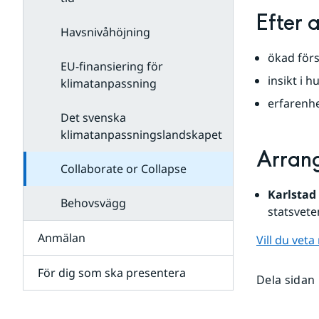
Efter 
Havsnivåhöjning
ökad förs
EU-finansiering för
insikt i 
klimatanpassning
erfarenhe
Det svenska
klimatanpassningslandskapet
Arran
Collaborate or Collapse
Karlstad 
Behovsvägg
statsvet
Anmälan
Vill du vet
För dig som ska presentera
Dela sidan