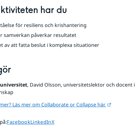
aktiviteten har du
tåelse för resiliens och krishantering
hur samverkan påverkar resultatet
t av att fatta beslut i komplexa situationer
gör
universitet
, David Olsson, universitetslektor och docent i 
enskap
Länk till a
a mer? Läs mer om Collaborate or Collapse här.
Dela sidan på
Dela sidan på
Dela sidan på
 på
:
Facebook
LinkedIn
X