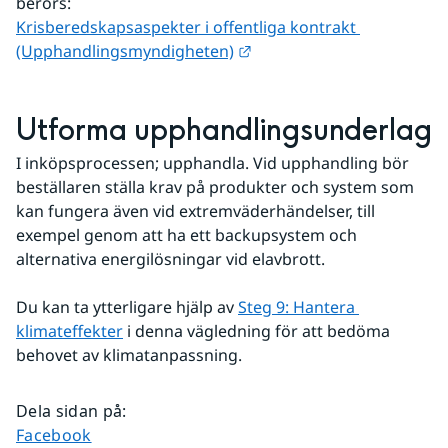
berörs:
Krisberedskapsaspekter i offentliga kontrakt 
Länk till annan webbplats.
(Upphandlingsmyndigheten)
Utforma upphandlingsunderlag
I inköpsprocessen; upphandla. Vid upphandling bör 
beställaren ställa krav på produkter och system som 
kan fungera även vid extremväderhändelser, till 
exempel genom att ha ett backupsystem och 
alternativa energilösningar vid elavbrott.
Du kan ta ytterligare hjälp av 
Steg 9: Hantera 
klimateffekter
 i denna vägledning för att bedöma 
behovet av klimatanpassning.
Dela sidan på
:
Dela sidan på
Facebook