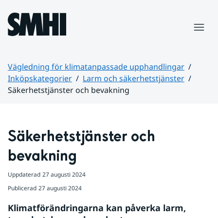
Hoppa till sidans innehåll
Meny
Vägledning för klimatanpassade upphandlingar
Inköpskategorier
Larm och säkerhetstjänster
Säkerhetstjänster och bevakning
Huvudinnehåll
Säkerhetstjänster och 
bevakning
Uppdaterad
27 augusti 2024
Publicerad
27 augusti 2024
Klimatförändringarna kan påverka larm, 