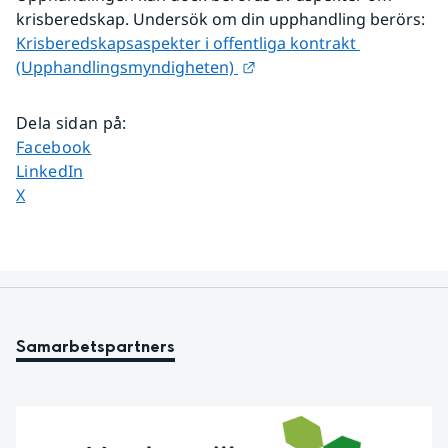
krisberedskap. Undersök om din upphandling berörs:
Krisberedskapsaspekter i offentliga kontrakt 
Länk till annan webbplats
(Upphandlingsmyndigheten) 
Dela sidan på
:
Dela sidan på
Facebook
Dela sidan på
LinkedIn
Dela sidan på
X
Samarbetspartners