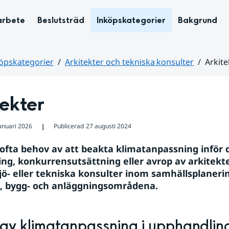
arbete
Beslutsträd
Inköpskategorier
Bakgrund
öpskategorier
Arkitekter och tekniska konsulter
Arkite
ekter
januari 2026
Publicerad
27 augusti 2024
❘
 ofta behov av att beakta klimatanpassning inför d
ng, konkurrensutsättning eller avrop av arkitekte
jö- eller tekniska konsulter inom samhällsplanerin
-, bygg- och anläggningsområdena.
av klimatanpassning i upphandlin