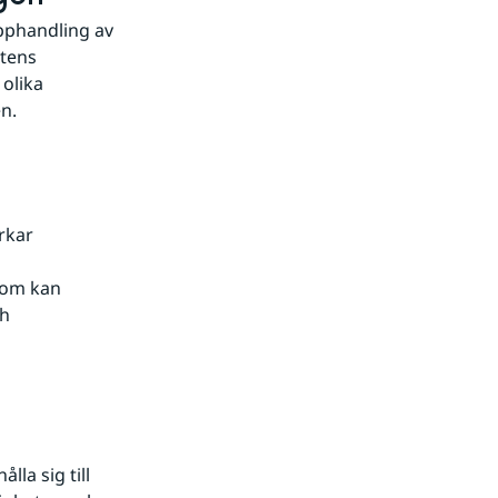
pphandling av 
tens 
olika 
n.
kar 
om kan 
h 
a sig till 