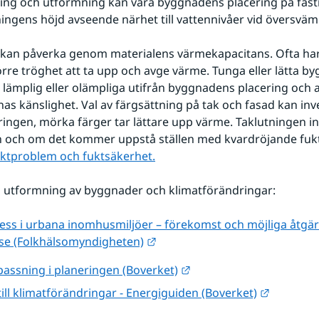
ning och utformning kan vara byggnadens placering på fast
ngens höjd avseende närhet till vattennivåer vid översväm
 kan påverka genom materialens värmekapacitans. Ofta har
örre tröghet att ta upp och avge värme. Tunga eller lätta by
 lämplig eller olämpliga utifrån byggnadens placering och 
as känslighet. Val av färgsättning på tak och fasad kan inv
ingen, mörka färger tar lättare upp värme. Taklutningen in
 och om det kommer uppstå ställen med kvardröjande fukt.
ktproblem och fuktsäkerhet.
 utformning av byggnader och klimatförändringar:
ss i urbana inomhusmiljöer – förekomst och möjliga åtgärde
Länk till annan webbplats.
se (Folkhälsomyndigheten)
Länk till annan webbpla
assning i planeringen (Boverket)
Länk till
ill klimatförändringar - Energiguiden (Boverket)