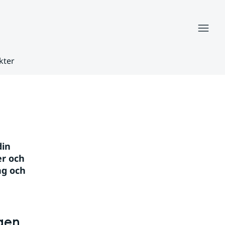
Meny
kter
in 
r och 
g och 
gen