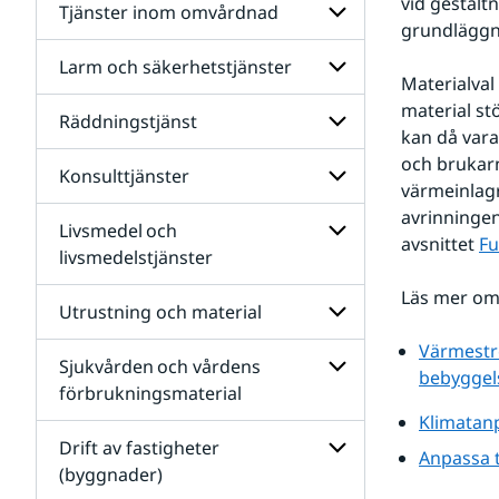
Skötsel
vid gestalt
Tjänster inom omvårdnad
och
grundläggni
anläggning
av
Larm och säkerhetstjänster
Undersidor
parker
Materialval
för
och
Tjänster
material st
Räddningstjänst
andra
Undersidor
inom
kan då vara
grönområden
för
omvårdnad
och brukarn
Larm
Konsulttjänster
Undersidor
och
värmeinlagr
för
säkerhetstjänster
avrinningen
Räddningstjänst
Livsmedel och
Undersidor
avsnittet 
Fu
för
livsmedelstjänster
Konsulttjänster
Undersidor
Läs mer om
för
Utrustning och material
Livsmedel och
livsmedelstjänster
Värmestre
Sjukvården och vårdens
Undersidor
bebyggel
för
förbrukningsmaterial
Utrustning
Klimatanp
Undersidor
och
för
Drift av fastigheter
material
Anpassa t
Sjukvården och
(byggnader)
vårdens