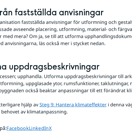
al
rån fastställda anvisningar
anisation fastställda anvisningar för utformning och gestalt
sade avseende placering, utformning, material- och färgval
r med mera? Om ja, se till att utforma upphandlingsdokumen
d anvisningarna, läs också mer i stycket nedan.
ma uppdragsbeskrivningar
cessen; upphandla. Utforma uppdragsbeskrivningar till arkit
utformning, uppglasade ytor, rumsfunktioner, taklutningar, m
 byggnaden också beaktar anpassningar till ett förändrat kl
terligare hjälp av 
Steg 9: Hantera klimateffekter
 i denna vä
 behovet av klimatanpassning.
Dela sidan på
Dela sidan på
Dela sidan på
 på
:
Facebook
LinkedIn
X