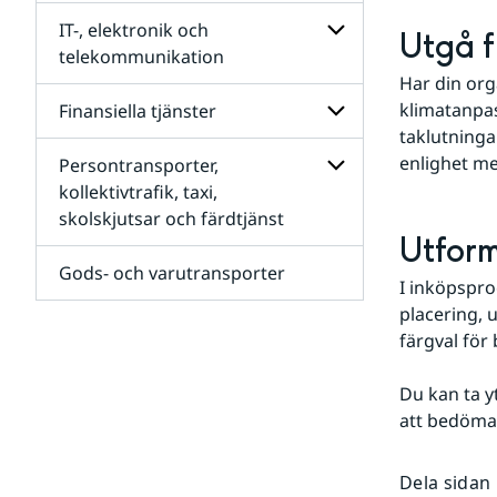
förbrukningsmateri
Undersidor
för
IT-, elektronik och
Utgå f
Drift
telekommunikation
av
Har din org
fastigheter
Undersidor
(byggnader)
för
klimatanpas
Finansiella tjänster
IT-,
taklutninga
elektronik
enlighet me
Persontransporter,
och
Undersidor
telekommunikation
för
kollektivtrafik, taxi,
Finansiella
skolskjutsar och färdtjänst
Undersidor
tjänster
Utfor
för
Persontransporter,
Gods- och varutransporter
kollektivtrafik,
I inköpspro
taxi,
placering, 
skolskjutsar
färgval för
och
färdtjänst
Du kan ta yt
att bedöma
Dela sidan