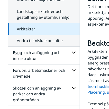
Det finns m
Landskapsarkitekter och
arkitekttjä
gestaltning av utomhusmiljö
uppdrag. An
aspekter a
Arkitekter
Andra tekniska konsulter
Beakta
Arkitekter
Bygg- och anläggning och
byggnadens 
infrastruktur
energiprest
Undersidor
påverkar ut
för
Fordon, arbetsmaskiner och
Bygg-
dagsljuskra
drivmedel
och
Läs mer i av
anläggning och
Undersidor
Inomhuskl
infrastruktur
för
Skötsel och anläggning av
Fordon,
Placering, 
parker och andra
arbetsmaskiner
grönområden
och
Undersidor
Exempel på 
drivmedel
för