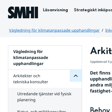
Hoppa till sidans innehåll
Läsanvisning
Strategiskt inköps
Vägledning för klimatanpassade upphandlingar
Ink
Huvudinnehåll
tekniska konsulter
Arkit
och
Vägledning för
Arkitekter
klimatanpassade
för
Undersidor
Uppdaterad
9 
upphandlingar
Det finns
Arkitekter och
upphandli
tekniska konsulter
andra mil
fastighet
Utredande tjänster vid fysisk
planering
Behov 
Natur- och miljökonsulter