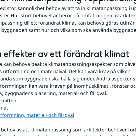
ed stor sannolikhet behov av att ta in klimatanpassning i u
nster. Hur stort behovet är beror på omfattningen av arkitek
passning till ett förändrat klimat kan behöva göras utifrån 
v byggnaden samt hur och vilka som ska använda byggnade
 effekter av ett förändrat klimat
na kan behöva beakta klimatanpassningsaspekter som påver
utformning och materialval. Det kan vara krav på vilken 
anda som byggnaden ska hålla sig under. Andra aspekter s
formningen kan vara kraven på inomhusklimat , fönster oc
v, byggnadens placering, material- och färgval.
snitten:
imat
utformning, material- och färgval
behov av att klimatanpassning som arkitekter behöver förhåll