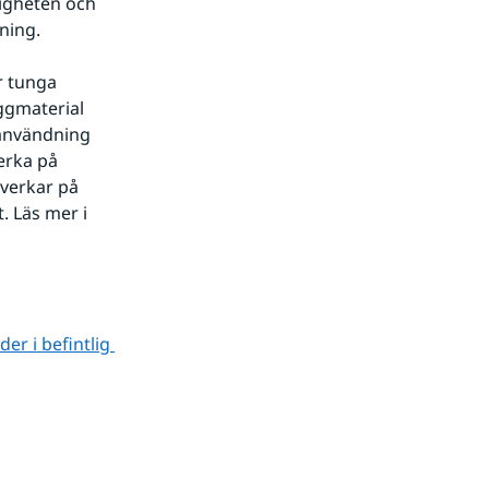
igheten och 
ning.
 tunga 
ggmaterial 
användning 
erka på 
verkar på 
 Läs mer i 
r i befintlig 
ts.
 annan webbplats.