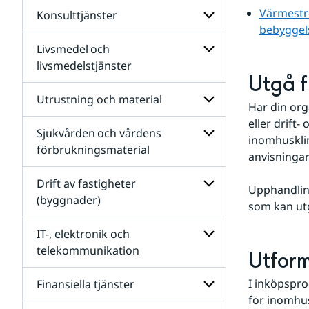
omvårdnad
Larm
Värmestre
Konsulttjänster
Undersidor
och
för
bebyggel
säkerhetstjänster
Räddningstjänst
Livsmedel och
Undersidor
för
livsmedelstjänster
Konsulttjänster
Utgå f
Undersidor
för
Utrustning och material
Har din org
Livsmedel och
livsmedelstjänster
eller drift
Sjukvården och vårdens
Undersidor
inomhusklim
för
förbrukningsmaterial
anvisningar
Utrustning
Undersidor
och
för
Drift av fastigheter
material
Upphandlin
Sjukvården och
(byggnader)
vårdens
som kan ut
förbrukningsmateri
Undersidor
för
IT-, elektronik och
Drift
telekommunikation
Utfor
av
fastigheter
Undersidor
(byggnader)
för
I inköpspr
Finansiella tjänster
IT-,
för inomhus
elektronik