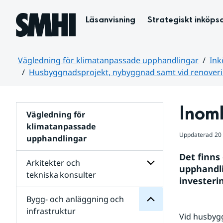
Hoppa till sidans innehåll
Läsanvisning
Strategiskt inköps
Vägledning för klimatanpassade upphandlingar
Ink
Husbyggnadsprojekt, nybyggnad samt vid renoveri
Huvudinnehåll
Inom
Vägledning för
klimatanpassade
infrastruktur
tillbyggnad
Uppdaterad
20
anläggning och
och
upphandlingar
ombyggnad
och
renovering,
Bygg-
Det finns
Arkitekter och
vid
för
upphandli
Undersidor
samt
tekniska konsulter
investeri
nybyggnad
Undersidor
Husbyggnadsprojekt,
för
Bygg- och anläggning och
för
Arkitekter
Undersidor
infrastruktur
och
Vid husbygg