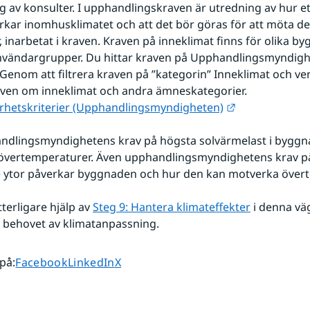
 av konsulter. I upphandlingskraven är utredning av hur et
rkar inomhusklimatet och att det bör göras för att möta de
 inarbetat i kraven. Kraven på inneklimat finns för olika by
användargrupper. Du hittar kraven på Upphandlingsmyndigh
Genom att filtrera kraven på ”kategorin” Inneklimat och vent
aven om inneklimat och andra ämneskategorier.
Länk till anna
arhetskriterier (Upphandlingsmyndigheten)
ndlingsmyndighetens krav på högsta solvärmelast i byggn
övertemperaturer. Även upphandlingsmyndighetens krav på
 ytor påverkar byggnaden och hur den kan motverka övert
terligare hjälp av 
Steg 9: Hantera klimateffekter
 i denna vä
 behovet av klimatanpassning.
Dela sidan på
Dela sidan på
Dela sidan på
 på
:
Facebook
LinkedIn
X