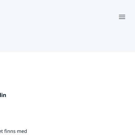
Meny
in 
t finns med 