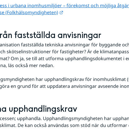
ss i urbana inomhusmiljöer – förekomst och möjliga åtgärde
Länk till annan webbplats.
se (Folkhälsomyndigheten)
rån fastställda anvisningar
anisation fastställda tekniska anvisningar för byggande oc
- och skötselinstruktioner för fastigheter? Är de klimatanpas
at? Om ja, se till att utforma upphandlingsdokumentet i e
na, läs också mer nedan.
gsmyndigheten har upphandlingskrav för inomhusklimat (s
göra en grund för att uppdatera anvisningar avseende ino
al
ma upphandlingskrav
ocessen; upphandla. Upphandlingsmyndigheten har upphand
klimat. De kan också användas som stöd när du utformar d