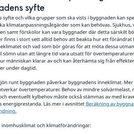
adens syfte
syfte och vilka grupper som ska vists i byggnaden kan spela
ilka klimatanpassningsåtgärder som kan behövas. Sjukhus, v
n samt förskolor kan vara byggnader där detta särskilt bör
 finns i stort sett alltid behov att beakta hur ett förändrat 
eklimatet och vad som bör göras för att möta dessa utmani
ill sömn utan att längre tid vara utsatt för övertemperaturer
 hur människan klarar av och kan återhämta sig från effekte
er under dagtid.
ljön runt byggnaden påverkar byggnadens inneklimat. Mer 
verkar övertemperaturer. Behov av mindre solvärmelast, m
g och eventuellt kylbehov måste också stämmas av med krave
energiprestanda. Läs mer i avsnittet 
Beräkning av byggna
ndning.
 inomhusklimat och klimatförändringar: