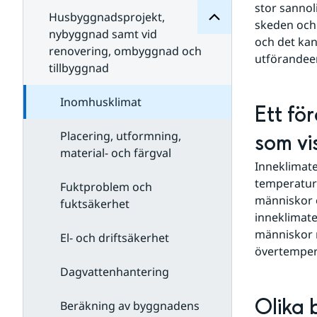
tekniska konsulter
stor sannol
Husbyggnadsprojekt,
skeden och 
nybyggnad samt vid
och det kan
renovering, ombyggnad och
utförandee
tillbyggnad
Inomhusklimat
Ett fö
Placering, utformning,
som vi
material- och färgval
Inneklimate
temperature
Fuktproblem och
människor o
fuktsäkerhet
inneklimate
människor m
El- och driftsäkerhet
övertemper
Dagvattenhantering
Olika 
Beräkning av byggnadens