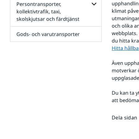
upphandling
Persontransporter,
och
Undersidor
telekommunikation
för
klimat påve
kollektivtrafik, taxi,
Finansiella
utmaningar,
skolskjutsar och färdtjänst
Undersidor
tjänster
för
och olika 
Persontransporter,
webbplats. 
Gods- och varutransporter
kollektivtrafik,
du hitta kr
taxi,
skolskjutsar
Hitta hållb
och
färdtjänst
Även uppha
motverkar 
uppglasade
Du kan ta yt
att bedöma
Dela sidan