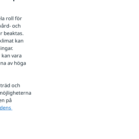
 roll för 
ård- och 
 beaktas. 
klimat kan 
ngar. 
 kan vara 
rna av höga 
träd och 
öjligheterna 
n på 
dens 