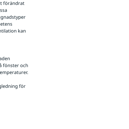
t förändrat 
ssa 
ggnadstyper 
etens 
ilation kan 
n webbplats.
aden 
 fönster och 
emperaturer.
gledning för 