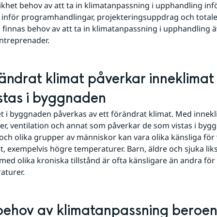
ikhet behov av att ta in klimatanpassning i upphandling inför
inför programhandlingar, projekteringsuppdrag och totale
 finnas behov av att ta in klimatanpassning i upphandling äv
ntreprenader.
rändrat klimat påverkar inneklimat 
stas i byggnaden
t i byggnaden påverkas av ett förändrat klimat. Med innekl
r, ventilation och annat som påverkar de som vistas i bygg
ch olika grupper av människor kan vara olika känsliga för va
t, exempelvis högre temperaturer. Barn, äldre och sjuka lik
ed olika kroniska tillstånd är ofta känsligare än andra för 
aturer.
behov av klimatanpassning beroen