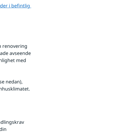
r i befintlig 
h renovering 
sade avseende 
nlighet med 
e nedan), 
mhusklimatet.
lingskrav 
in 