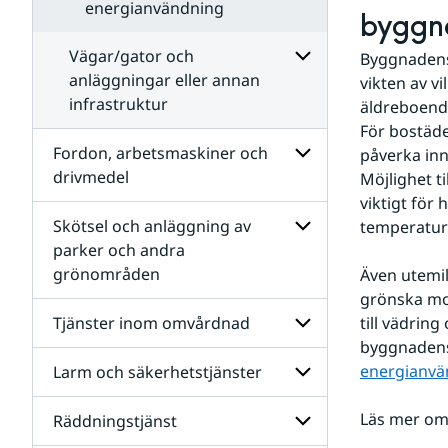
energianvändning
byggn
Vägar/gator och
Byggnadens 
anläggningar eller annan
vikten av v
infrastruktur
äldreboende
Undersidor
för
För bostäder
Vägar/gator
Fordon, arbetsmaskiner och
påverka inn
och
drivmedel
Möjlighet t
anläggningar
eller
viktigt för
Undersidor
annan
för
Skötsel och anläggning av
temperatur
infrastruktur
Fordon,
parker och andra
arbetsmaskiner
grönområden
Även utemi
och
Undersidor
drivmedel
för
grönska mot
Skötsel
Tjänster inom omvårdnad
till vädrin
och
byggnadens 
anläggning
av
energianvä
Larm och säkerhetstjänster
Undersidor
parker
för
och
Tjänster
Läs mer om
Räddningstjänst
andra
Undersidor
inom
grönområden
för