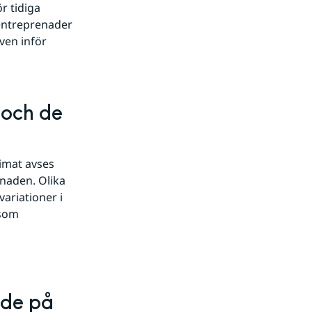
 tidiga 
ntreprenader 
en inför 
och de 
imat avses 
naden. Olika 
riationer i 
som 
de på 