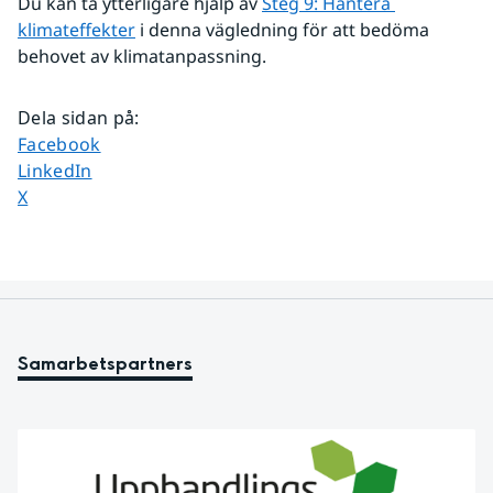
Du kan ta ytterligare hjälp av 
Steg 9: Hantera 
klimateffekter
 i denna vägledning för att bedöma 
behovet av klimatanpassning.
Dela sidan på
:
Dela sidan på
Facebook
Dela sidan på
LinkedIn
Dela sidan på
X
Samarbetspartners