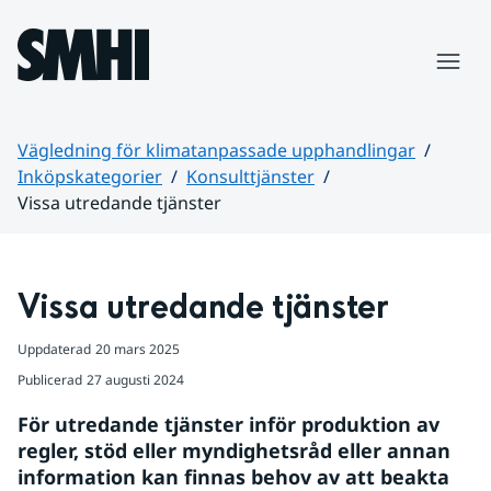
Hoppa till sidans innehåll
Meny
Vägledning för klimatanpassade upphandlingar
Inköpskategorier
Konsulttjänster
Vissa utredande tjänster
Huvudinnehåll
Vissa utredande tjänster
Uppdaterad
20 mars 2025
Publicerad
27 augusti 2024
För utredande tjänster inför produktion av 
regler, stöd eller myndighetsråd eller annan 
information kan finnas behov av att beakta 