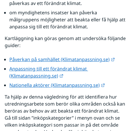
påverkas av ett förändrat klimat.
om myndighetens insatser kan påverka 
målgruppens möjligheter att beakta eller få hjälp att 
anpassa sig till ett förändrat klimat.
Kartläggning kan göras genom att undersöka följande 
guider:
Länk ti
Påverkan på samhället (Klimatanpassning.se)
Anpassning till ett förändrat klimat 
Länk till annan webbplats.
(Klimatanpassning.se)
Länk till a
Nationella aktörer (Klimatanpassning.se)
Ta hjälp av denna vägledning för att identifiera hur 
utredningsarbete som berör olika områden också kan 
beröras av behov av att beakta ett förändrat klimat. 
Gå till sidan ”inköpskategorier” i menyn ovan och se 
vilken inköpskategori som passar in på det område 