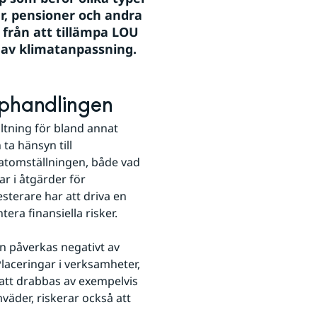
ar, pensioner och andra 
från att tillämpa LOU 
t av klimatanpassning.
pphandlingen
ltning för bland annat 
a hänsyn till 
matomställningen, både vad 
r i åtgärder för 
terare har att driva en 
era finansiella risker.
n påverkas negativt av 
laceringar i verksamheter, 
att drabbas av exempelvis 
äder, riskerar också att 