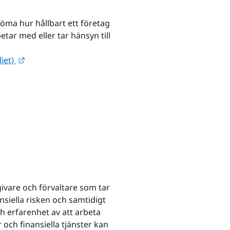
öma hur hållbart ett företag 
ar med eller tar hänsyn till 
Länk till annan webbplats.
iet) 
ill annan webbplats.
vare och förvaltare som tar 
siella risken och samtidigt 
h erfarenhet av att arbeta 
och finansiella tjänster kan 