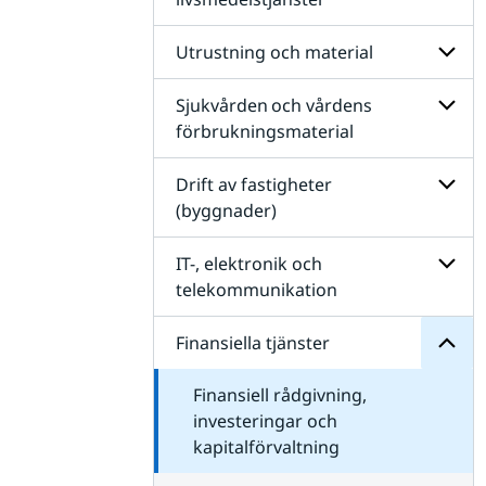
Konsul
Unders
för
Utrustning och material
Livsme
livsme
Sjukvården och vårdens
Unders
för
förbrukningsmaterial
Utrust
Unders
och
för
Drift av fastigheter
materi
Sjukvå
(byggnader)
vården
tjänster
förbru
Unders
Finansiella
för
IT-, elektronik och
för
Drift
Undersidor
telekommunikation
av
fastigh
Unders
(byggn
för
Finansiella tjänster
IT-,
elektr
Finansiell rådgivning,
och
teleko
investeringar och
kapitalförvaltning