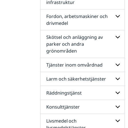
Arkitek
infrastruktur
och
teknis
Unders
för
Fordon, arbetsmaskiner och
Bygg-
drivmedel
och
anlägg
Unders
infrast
för
Skötsel och anläggning av
Fordon
parker och andra
arbets
grönområden
och
Unders
drivme
för
Skötse
Tjänster inom omvårdnad
och
anlägg
av
Larm och säkerhetstjänster
Unders
parker
för
och
Tjänst
Räddningstjänst
andra
Unders
inom
gröno
för
omvår
Larm
Konsulttjänster
Unders
och
för
säkerh
Räddni
Livsmedel och
Unders
för
livsmedelstjänster