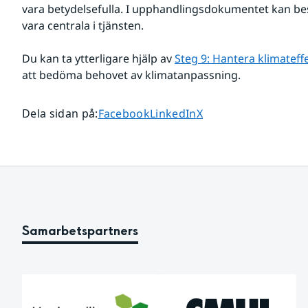
vara betydelsefulla. I upphandlingsdokumentet kan besk
vara centrala i tjänsten.
Du kan ta ytterligare hjälp av 
Steg 9: Hantera klimateff
att bedöma behovet av klimatanpassning.
Dela sidan på
Dela sidan på
Dela sidan på
Dela sidan på
:
Facebook
LinkedIn
X
Samarbetspartners