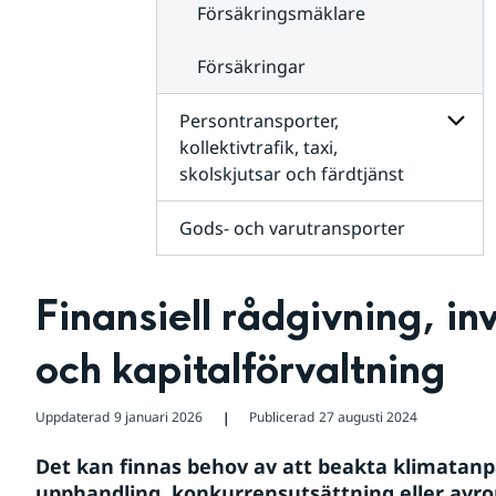
Försäkringsmäklare
Försäkringar
Persontransporter,
kollektivtrafik, taxi,
skolskjutsar och färdtjänst
Unders
för
Person
Gods- och varutransporter
kollekt
taxi,
skolsk
och
Finansiell rådgivning, in
färdtjä
och kapitalförvaltning
Uppdaterad
9 januari 2026
Publicerad
27 augusti 2024
❘
Det kan finnas behov av att beakta klimatanpa
upphandling, konkurrensutsättning eller avrop