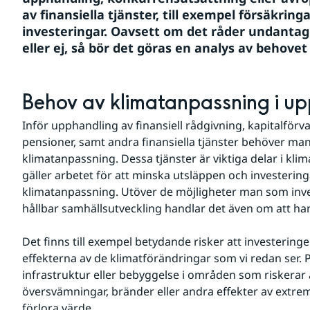
av finansiella tjänster, till exempel försäkring
investeringar. Oavsett om det råder undantag 
eller ej, så bör det göras en analys av behove
Behov av klimatanpassning i u
Inför upphandling av finansiell rådgivning, kapitalförva
pensioner, samt andra finansiella tjänster behöver man t
klimatanpassning. Dessa tjänster är viktiga delar i kli
gäller arbetet för att minska utsläppen och investeringa
klimatanpassning. Utöver de möjligheter man som inves
hållbar samhällsutveckling handlar det även om att hant
Det finns till exempel betydande risker att investeringe
effekterna av de klimatförändringar som vi redan ser. P
infrastruktur eller bebyggelse i områden som riskerar 
översvämningar, bränder eller andra effekter av extremv
förlora värde.