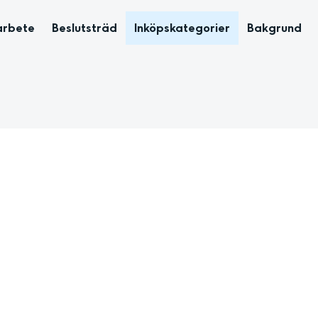
arbete
Beslutsträd
Inköpskategorier
Bakgrund
idor