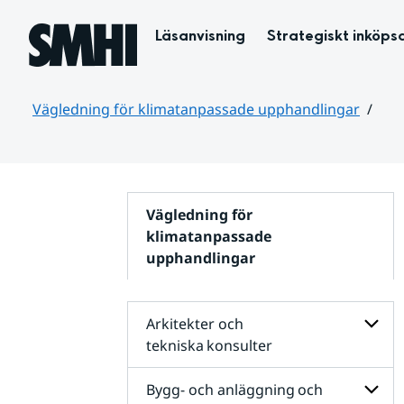
Hoppa till sidans innehåll
Läsanvisning
Strategiskt inköps
Vägledning för klimatanpassade upphandlingar
Huvudinnehåll
Vägledning för
klimatanpassade
upphandlingar
Arkitekter och
tekniska konsulter
Unders
för
Bygg- och anläggning och