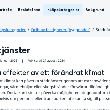
arbete
Beslutsträd
Inköpskategorier
Bakgrund
öpskategorier
Drift av fastigheter (byggnader)
Städtjä
jänster
 januari 2026
Publicerad
27 augusti 2024
❘
 effekter av ett förändrat klimat
at klimat kan påverka städtjänster genom att extremväder s
gar, värmeböljor eller skogsbränder försvårar tillgänglighet
n. Detta kan i sin tur påverka möjligheten att genomföra tj
lvis om personal eller transporter inte kan ta sig till plats