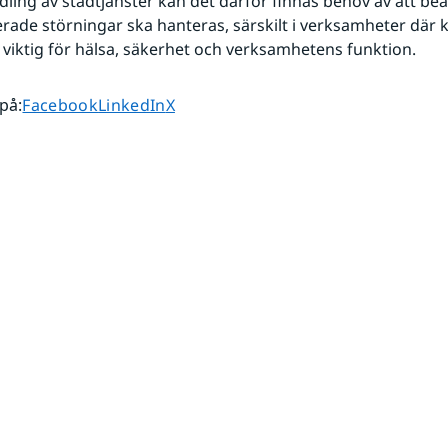
ling av städtjänster kan det därför finnas behov av att bea
erade störningar ska hanteras, särskilt i verksamheter där ko
 viktig för hälsa, säkerhet och verksamhetens funktion.
Dela sidan på
Dela sidan på
Dela sidan på
 på
:
Facebook
LinkedIn
X