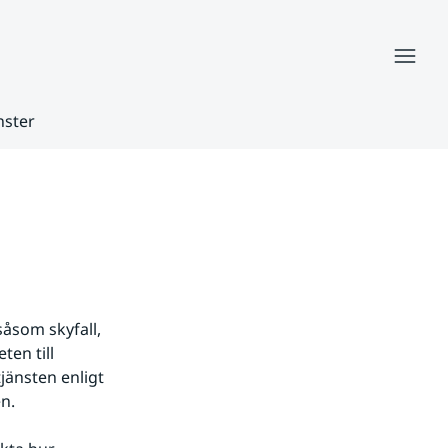
Meny
nster
åsom skyfall, 
en till 
änsten enligt 
en.