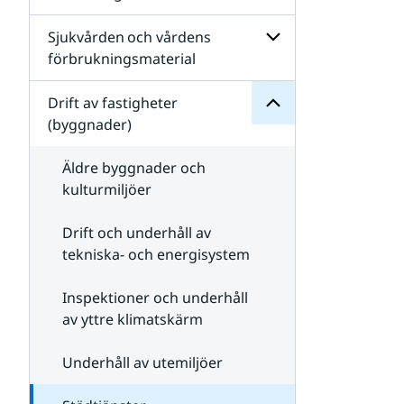
av
Livsmedel och
Drift
livsmedelstjänster
Sjukvården och vårdens
för
Undersidor
Undersidor
för
förbrukningsmaterial
Utrustning
Undersidor
och
för
Drift av fastigheter
material
Sjukvården och
(byggnader)
vårdens
förbrukningsmateri
Äldre byggnader och
kulturmiljöer
Drift och underhåll av
tekniska- och energisystem
Inspektioner och underhåll
av yttre klimatskärm
Underhåll av utemiljöer