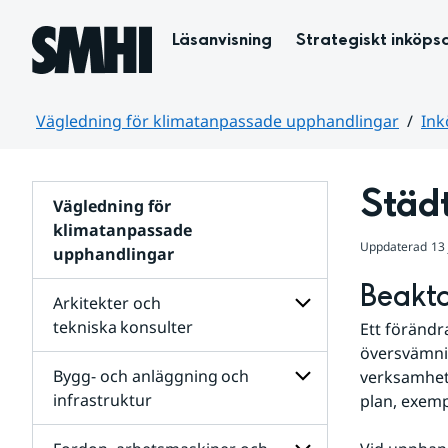
Hoppa till sidans innehåll
Läsanvisning
Strategiskt inköps
Vägledning för klimatanpassade upphandlingar
Ink
Huvudinnehåll
Städt
Vägledning för
klimatanpassade
Uppdaterad
13
upphandlingar
Beakta
Arkitekter och
tekniska konsulter
Ett förändr
översvämnin
Undersidor
för
Bygg- och anläggning och
verksamhete
Arkitekter
infrastruktur
plan, exempe
och
tekniska konsulter
Undersidor
för