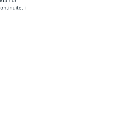
kta hur 
ntinuitet i 