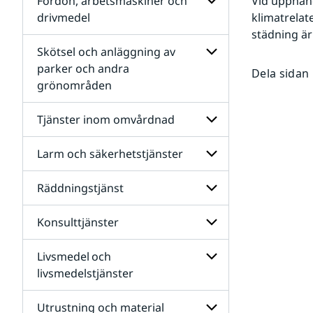
Fordon, arbetsmaskiner och
Vid upphand
Bygg-
drivmedel
klimatrelat
och
städning är
anläggning och
Undersidor
infrastruktur
för
Skötsel och anläggning av
Fordon,
parker och andra
Dela sidan
arbetsmaskiner
grönområden
och
Undersidor
drivmedel
för
Skötsel
Tjänster inom omvårdnad
och
anläggning
av
Larm och säkerhetstjänster
Undersidor
parker
för
och
Tjänster
Räddningstjänst
andra
Undersidor
inom
grönområden
för
omvårdnad
Larm
Konsulttjänster
Undersidor
och
för
säkerhetstjänster
Räddningstjänst
Livsmedel och
Undersidor
för
livsmedelstjänster
Konsulttjänster
(byggnader)
Undersidor
fastigheter
för
Utrustning och material