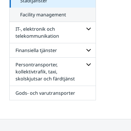
Städtjänster
Facility management
IT-, elektronik och
telekommunikation
Undersidor
för
Finansiella tjänster
IT-,
elektronik
Persontransporter,
och
Undersidor
telekommunikation
för
kollektivtrafik, taxi,
Finansiella
skolskjutsar och färdtjänst
Undersidor
tjänster
för
Persontransporter,
Gods- och varutransporter
kollektivtrafik,
taxi,
skolskjutsar
och
färdtjänst