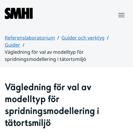
Hoppa till sidans innehåll
Meny
Referenslaboratorium
Guider och verktyg
Guider
Vägledning för val av modelltyp för
spridningsmodellering i tätortsmiljö
Huvudinnehåll
Vägledning för val av 
modelltyp för 
spridningsmodellering i 
tätortsmiljö