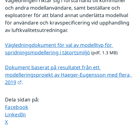
Vägledningen riktar sig i första hand till kommuner 
och andra modellanvändare, samt beställare och 
exploatörer för att bland annat underlätta modellval 
för användare och kravspecificering vid upphandling 
av luftkvalitetsutredningar.
Vägledningdokument för val av modelltyp för 
pdf, 1.3 MB.
spridningsmodellering i tätortsmiljö
 (pdf, 1.3 MB)
Dokument baserat på resultatet från ett 
modelleringsprojekt av Haeger-Eugensson med flera, 
Länk till annan webbplats.
2019
.
Dela sidan på
:
Dela sidan på
Facebook
Dela sidan på
LinkedIn
Dela sidan på
X