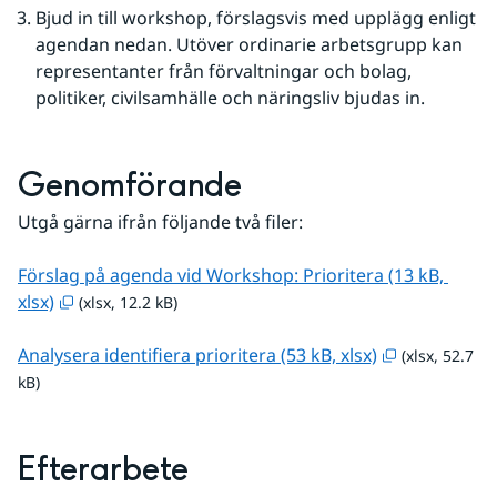
Bjud in till workshop, förslagsvis med upplägg enligt 
agendan nedan. Utöver ordinarie arbetsgrupp kan 
representanter från förvaltningar och bolag, 
politiker, civilsamhälle och näringsliv bjudas in.
Genomförande
Utgå gärna ifrån följande två filer:
Förslag på agenda vid Workshop: Prioritera (13 kB, 
xlsx, 12.2 kB, öppnas i nytt fönster.
xlsx)
 (xlsx, 12.2 kB)
xlsx, 52.7 kB
Analysera identifiera prioritera (53 kB, xlsx)
 (xlsx, 52.7 
kB)
Efterarbete