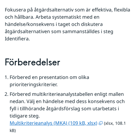
Fokusera på åtgärdsalternativ som är effektiva, flexibla 
och hållbara. Arbeta systematiskt med en 
händelse/konsekvens i taget och diskutera 
åtgärdsalternativen som sammanställdes i steg 
Identifiera.
Förberedelser
Förbered en presentation om olika 
prioriteringskriterier.
Förbered multikriterieanalystabellen enligt mallen 
nedan. Välj en händelse med dess konsekvens och 
fyll i tillhörande åtgärdsförslag som utarbetats i 
tidigare steg.
xlsx, 108.1 kB,
Multikriterieanalys (MKA) (109 kB, xlsx)
 (xlsx, 108.1 
kB)