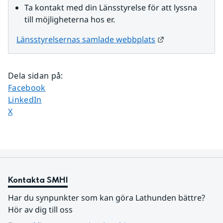
Ta kontakt med din Länsstyrelse för att lyssna 
till möjligheterna hos er.
Länk till annan
Länsstyrelsernas samlade webbplats
Dela sidan på
:
Dela sidan på
Facebook
Dela sidan på
LinkedIn
Dela sidan på
X
Kontakta SMHI
Har du synpunkter som kan göra Lathunden bättre? 
Hör av dig till oss