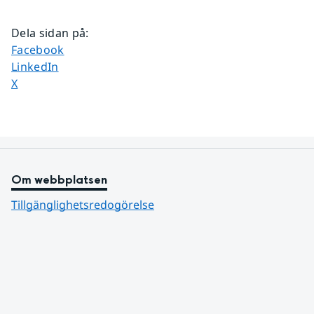
Dela sidan på
:
Dela sidan på
Facebook
Dela sidan på
LinkedIn
Dela sidan på
X
Om webbplatsen
Tillgänglighetsredogörelse