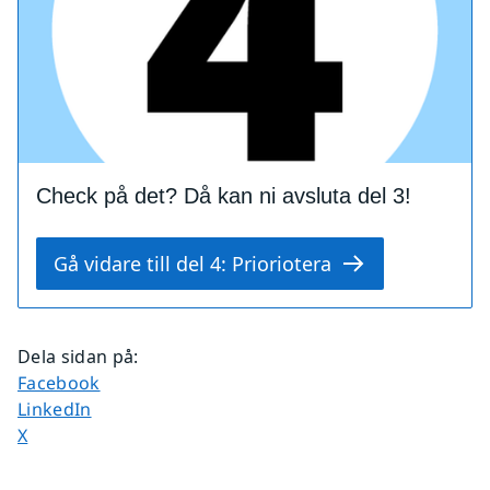
Check på det? Då kan ni avsluta del 3!
Gå vidare till del 4: Prioriotera
Dela sidan på
:
Dela sidan på
Facebook
Dela sidan på
LinkedIn
Dela sidan på
X