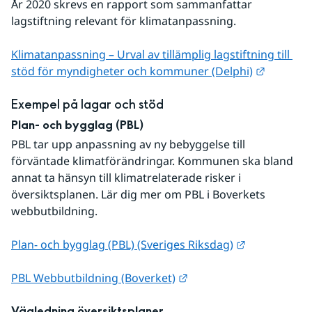
År 2020 skrevs en rapport som sammanfattar 
lagstiftning relevant för klimatanpassning.
Klimatanpassning – Urval av tillämplig lagstiftning till 
Länk til
stöd för myndigheter och kommuner (Delphi)
Exempel på lagar och stöd
Plan- och bygglag (PBL)
PBL tar upp anpassning av ny bebyggelse till 
förväntade klimatförändringar. Kommunen ska bland 
annat ta hänsyn till klimatrelaterade risker i 
översiktsplanen. Lär dig mer om PBL i Boverkets 
webbutbildning.
Länk till an
Plan- och bygglag (PBL) (Sveriges Riksdag)
Länk till annan webbpla
PBL Webbutbildning (Boverket)
Vägledning översiktsplaner