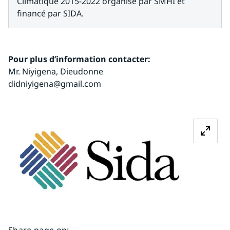
Climatique 2015-2022 organisé par SMHI et 
financé par SIDA.
Pour plus d’information contacter:
Mr. Niyigena, Dieudonne
didniyigena@gmail.com
Agrandir
Share page on
: