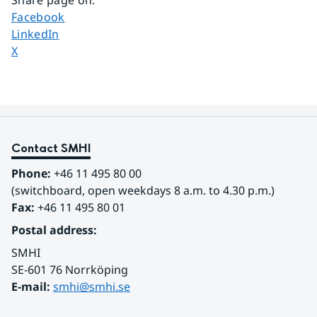
Share page on
Facebook
Share page on
LinkedIn
Share page on
X
Contact SMHI
Phone:
 +46 11 495 80 00
(switchboard, open weekdays 8 a.m. to 4.30 p.m.)
Fax:
 +46 11 495 80 01
Postal address:
SMHI
SE-601 76 Norrköping 
E-mail: 
smhi@smhi.se