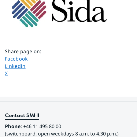
Share page on
:
Share page on
Facebook
Share page on
LinkedIn
Share page on
X
Contact SMHI
Phone:
 +46 11 495 80 00
(switchboard, open weekdays 8 a.m. to 4.30 p.m.)