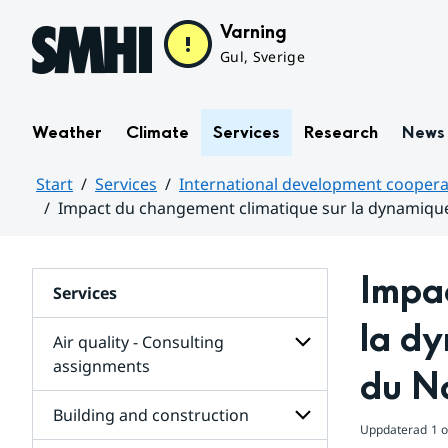
Hoppa till sidans innehåll
Varning
Gul, Sverige
Weather
Climate
Services
Research
News
Start
Services
International development coopera
Impact du changement climatique sur la dynamiqu
Huvudinnehåll
Impac
Services
la dy
Air quality - Consulting
assignments
du N
Subpages
for
Building and construction
Air
Uppdaterad
1 