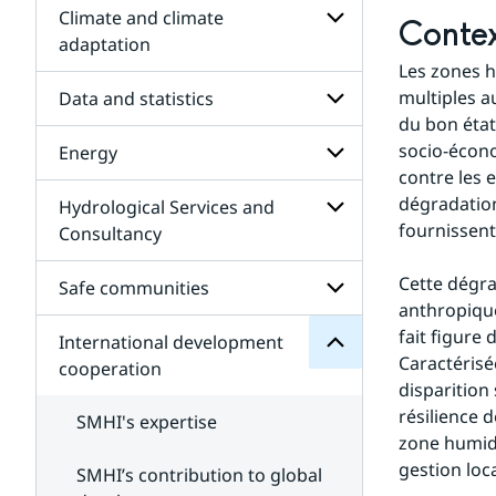
quality
Climate and climate
-
Subpages
Conte
Consulting
for
adaptation
assignments
Building
Les zones h
Subpages
and
for
multiples a
Data and statistics
construction
Climate
du bon état
and
socio-écono
Energy
climate
Subpages
adaptation
for
contre les 
Data
cooperation
dégradation
Hydrological Services and
Subpages
and
development
for
fournissent
Consultancy
statistics
International
Energy
for
Subpages
Subpages
Cette dégra
for
Safe communities
Hydrological
anthropique
Services
fait figure
International development
and
Subpages
Caractérisé
Consultancy
for
cooperation
Safe
disparition 
communities
résilience 
SMHI's expertise
zone humide
gestion loca
SMHI’s contribution to global