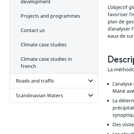
development
L’objectif g
favoriser l
Projects and programmes
plan de gest
d’analyser 
Contact us
eaux de su
Climate case studies
Descri
Climate case studies in
French
La méthodol
Roads and traffic
L’analyse
Mané avec
Scandinavian Waters
Subpages
La déterm
for
Roads
précipita
Subpages
and
synoptiqu
for
traffic
Scandinavian
Des visite
Waters