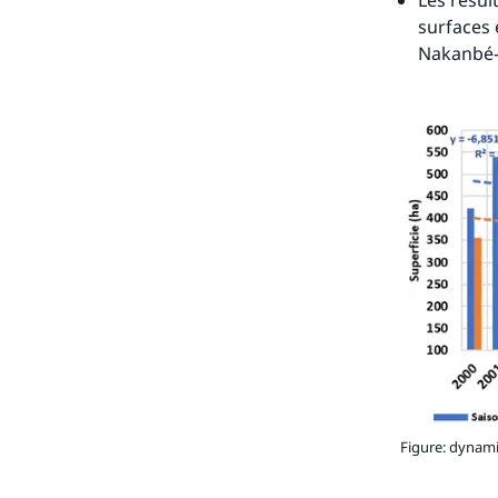
Les résul
surfaces 
Nakanbé
Figure: dynami