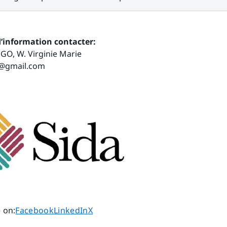
d’information contacter:
O, W. Virginie Marie
i@gmail.com
Share page on
Share page on
Share page on
 on
:
Facebook
LinkedIn
X