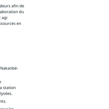
deurs afin de 
aboration du 
 agi 
ssources en 
u Nakanbé-
 
 station 
lysées.
nts.