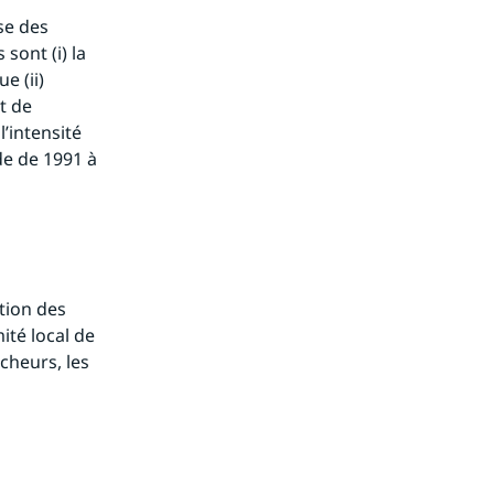
e des 
ont (i) la 
 (ii) 
 de 
’intensité 
e de 1991 à 
tion des 
té local de 
cheurs, les 