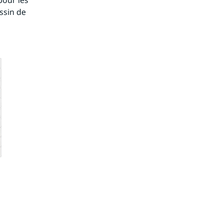
our les 
sin de 