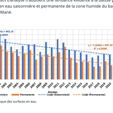
tats d’analyse traduisent une tendance évidente à la baisse p
en eau saisonnière et permanente de la zone humide du bas
-Mané.
que des surfaces en eau.