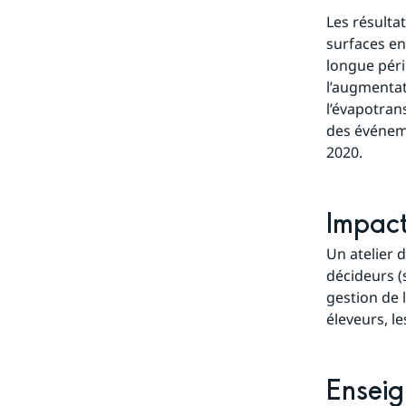
Les résulta
surfaces en
longue péri
l’augmenta
l’évapotrans
des événeme
2020.
Impac
Un atelier d
décideurs (
gestion de 
éleveurs, le
Enseig