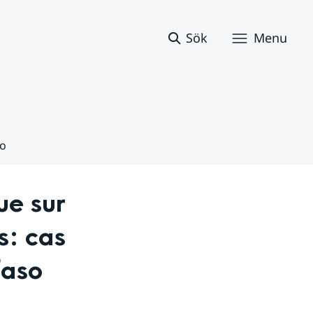
Sök
Menu
so
e sur 
: cas 
Faso