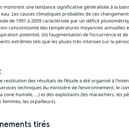
ts montrent une tendance significative généralisée à la baiss
 eau. Les causes climatiques probables de ces changements s
ode de 1991 à 2009 caractérisée par un déficit pluviométrique
tion concomitante des températures moyennes annuelles et
piration potentiel, (iii) l’augmentation de l’occurrence et de l
nts extrêmes tels que les pluies très intenses sur la périod
t
e restitution des résultats de l’étude a été organisé à l’inten
services techniques du ministère de l’environnement, le comi
la zone humide, …) et des exploitants (les maraichers, les pé
s femmes, les orpailleurs).
nements tirés