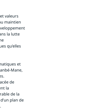
et valeurs 
u maintien 
développement 
s la lutte 
e 
s qu’elles 
atiques et 
kanbé-Mane, 
s. 
acée de 
t la 
able de la 
d’un plan de 
.