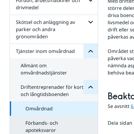
Fordon, arbetsmaskiner och
Med driften
Bygg-
drivmedel
större dele
och
omvårdnad
driva boend
anläggning och
Undersidor
inom
infrastruktur
för
Skötsel och anläggning av
livsmedel o
Tjänster
Fordon,
parker och andra
för
drift eller 
arbetsmaskiner
Undersidor
grönområden
påverkas av
och
Undersidor
långtidsboenden
drivmedel
för
och
Skötsel
kort-
Tjänster inom omvårdnad
Området sty
och
för
påverka vad
anläggning
Driftentreprenader
av
Allmänt om
för
nämnda asp
parker
Undersidor
omvårdnadstjänster
behöva beak
och
andra
grönområden
Driftentreprenader för kort-
Beakta
och långtidsboenden
Se avsnitt 
6
Omvårdnad
Förbands- och
Dela sidan
apoteksvaror