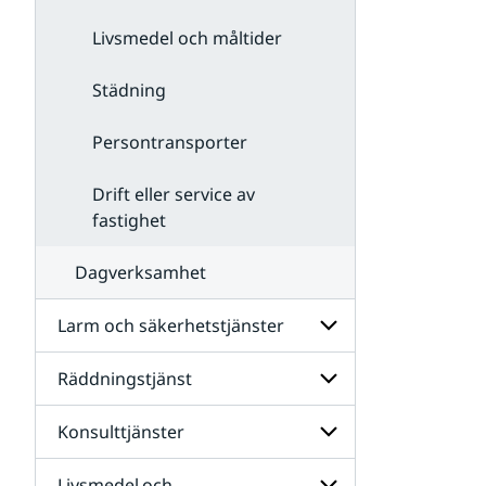
Livsmedel och måltider
Städning
Persontransporter
Drift eller service av
fastighet
Dagverksamhet
Larm och säkerhetstjänster
Räddningstjänst
Undersidor
för
Larm
Konsulttjänster
Undersidor
och
för
säkerhetstjänster
Räddningstjänst
Livsmedel och