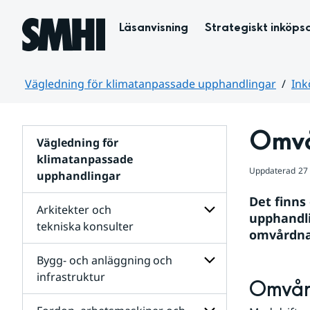
Hoppa till sidans innehåll
Läsanvisning
Strategiskt inköps
Vägledning för klimatanpassade upphandlingar
Ink
Huvudinnehåll
Omv
Vägledning för
klimatanpassade
Uppdaterad
27
upphandlingar
Det finns
Arkitekter och
upphandli
tekniska konsulter
omvårdna
Undersidor
för
Bygg- och anläggning och
Arkitekter
infrastruktur
och
Omvård
tekniska konsulter
Undersidor
för