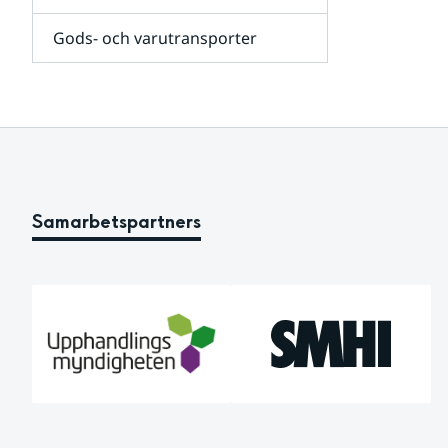
för
Persontransporter,
Gods- och varutransporter
kollektivtrafik,
taxi,
skolskjutsar
och
färdtjänst
Samarbetspartners