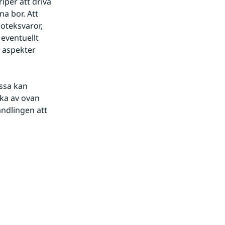
per att driva 
a bor. Att 
teksvaror, 
eventuellt 
 aspekter 
ssa kan 
ka av ovan 
dlingen att 