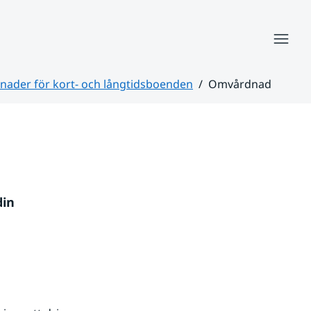
Meny
enader för kort- och långtidsboenden
Omvårdnad
in 