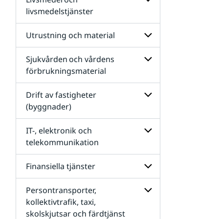
Undersidor
för
livsmedelstjänster
Konsulttjänster
Undersidor
för
Utrustning och material
Livsmedel och
livsmedelstjänster
Sjukvården och vårdens
Undersidor
för
förbrukningsmaterial
Utrustning
Undersidor
och
för
Drift av fastigheter
material
Sjukvården och
(byggnader)
vårdens
förbrukningsmateri
Undersidor
för
IT-, elektronik och
Drift
telekommunikation
av
fastigheter
Undersidor
(byggnader)
för
Finansiella tjänster
IT-,
elektronik
Persontransporter,
och
Undersidor
telekommunikation
för
kollektivtrafik, taxi,
Finansiella
skolskjutsar och färdtjänst
Undersidor
tjänster