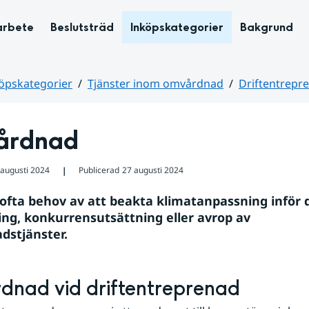
arbete
Beslutsträd
Inköpskategorier
Bakgrund
öpskategorier
Tjänster inom omvårdnad
Driftentrepr
årdnad
 augusti 2024
Publicerad
27 augusti 2024
❘
 ofta behov av att beakta klimatanpassning inför d
ng, konkurrensutsättning eller avrop av 
dstjänster.
nad vid driftentreprenad