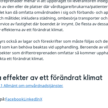
treprenader menar vi att uppdraget till leverantören inbegri
n av den eller de platser där vårdtagare/brukarna/patientern
et kan då omfatta omvårdnaden i sig och förbands- och apo
ch måltider, inkludera städning, ombesörja transporter och 
service av fastighet där boendet är inrymt. De flesta av dessa
 effekterna av ett förändrat klimat.
rs också av lagar och föreskrifter som måste följas och de
 som kan behöva beaktas vid upphandling. Beroende av vil
ekter som driftentreprenaden omfattar så kommer upphan
ta ett förändrat klimat.
 effekter av ett förändrat klimat
.1 Allmänt om omvårdnadstjänster.
Dela sidan på
Dela sidan på
Dela sidan på
 på
:
Facebook
LinkedIn
X