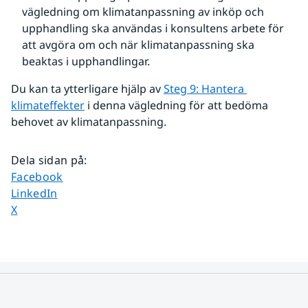
vägledning om klimatanpassning av inköp och 
upphandling ska användas i konsultens arbete för 
att avgöra om och när klimatanpassning ska 
beaktas i upphandlingar.
Du kan ta ytterligare hjälp av 
Steg 9: Hantera 
klimateffekter
 i denna vägledning för att bedöma 
behovet av klimatanpassning.
Dela sidan på
:
Dela sidan på
Facebook
Dela sidan på
LinkedIn
Dela sidan på
X