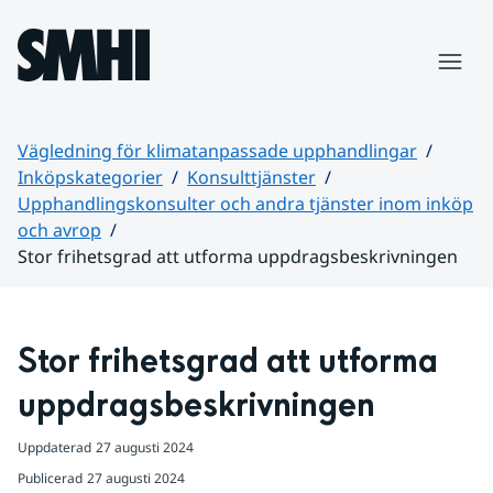
Hoppa till sidans innehåll
Meny
Vägledning för klimatanpassade upphandlingar
Inköpskategorier
Konsulttjänster
Upphandlingskonsulter och andra tjänster inom inköp
och avrop
Stor frihetsgrad att utforma uppdragsbeskrivningen
Huvudinnehåll
Stor frihetsgrad att utforma 
uppdragsbeskrivningen
Uppdaterad
27 augusti 2024
Publicerad
27 augusti 2024