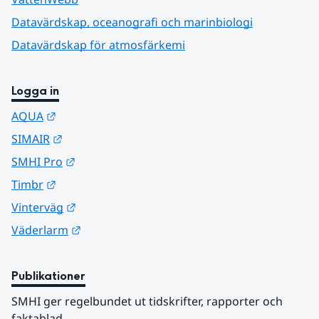
Datavärdskap, oceanografi och marinbiologi
Datavärdskap för atmosfärkemi
Logga in
Länk till annan webbplats.
AQUA
Länk till annan webbplats.
SIMAIR
Länk till annan webbplats.
SMHI Pro
Länk till annan webbplats.
Timbr
Länk till annan webbplats.
Vinterväg
Länk till annan webbplats.
Väderlarm
Publikationer
SMHI ger regelbundet ut tidskrifter, rapporter och 
faktablad.