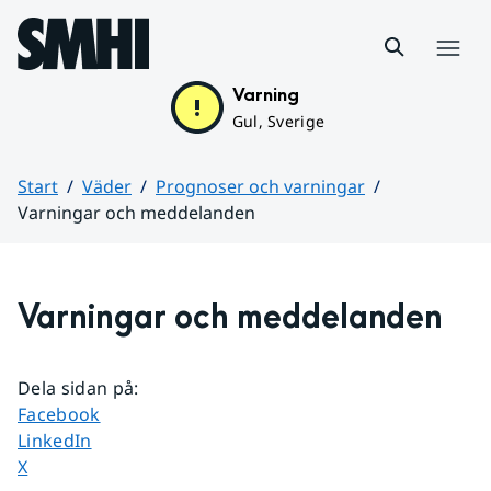
Hoppa till sidans innehåll
Meny
Varning
Gul, Sverige
Start
Väder
Prognoser och varningar
Varningar och meddelanden
Huvudinnehåll
Varningar och meddelanden
Dela sidan på
:
Dela sidan på
Facebook
Dela sidan på
LinkedIn
Dela sidan på
X