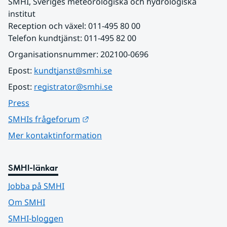
SMHI, Sveriges meteorologiska och hydrologiska 
institut
Reception och växel: 011-495 80 00
Telefon kundtjänst: 011-495 82 00
Organisationsnummer: 202100-0696
Epost: 
kundtjanst@smhi.se
Epost: 
registrator@smhi.se
Press
Länk till annan webbplats.
SMHIs frågeforum
Mer kontaktinformation
SMHI-länkar
Jobba på SMHI
Om SMHI
SMHI-bloggen