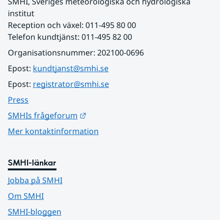
SMHI, Sveriges meteorologiska och hydrologiska 
institut
Reception och växel: 011-495 80 00
Telefon kundtjänst: 011-495 82 00
Organisationsnummer: 202100-0696
Epost: 
kundtjanst@smhi.se
Epost: 
registrator@smhi.se
Press
Länk till annan webbplats.
SMHIs frågeforum
Mer kontaktinformation
SMHI-länkar
Jobba på SMHI
Om SMHI
SMHI-bloggen