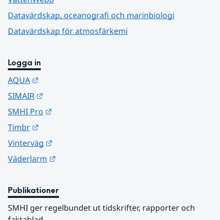
Datavärdskap, oceanografi och marinbiologi
Datavärdskap för atmosfärkemi
Logga in
Länk till annan webbplats.
AQUA
Länk till annan webbplats.
SIMAIR
Länk till annan webbplats.
SMHI Pro
Länk till annan webbplats.
Timbr
Länk till annan webbplats.
Vinterväg
Länk till annan webbplats.
Väderlarm
Publikationer
SMHI ger regelbundet ut tidskrifter, rapporter och 
faktablad.