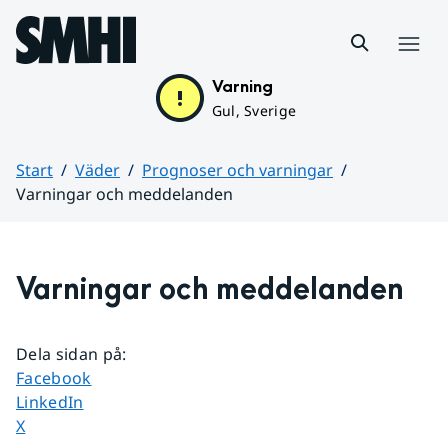
Hoppa till sidans innehåll
Meny
Varning
Gul, Sverige
Start
Väder
Prognoser och varningar
Varningar och meddelanden
Huvudinnehåll
Varningar och meddelanden
Dela sidan på
:
Dela sidan på
Facebook
Dela sidan på
LinkedIn
Dela sidan på
X