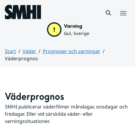
Hoppa till sidans innehåll
Meny
Varning
Gul, Sverige
Start
Väder
Prognoser och varningar
Väderprognos
Huvudinnehåll
Väderprognos
SMHI publicerar väderfilmer måndagar, onsdagar och 
fredagar. Eller vid särskilda väder- eller 
varningssituationer.