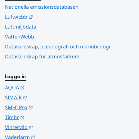
Nationella emissionsdatabasen
Länk till annan webbplats.
Luftwebb
Luftmiljödata
VattenWebb
Datavärdskap, oceanografi och marinbiologi
Datavärdskap för atmosfärkemi
Logga in
Länk till annan webbplats.
AQUA
Länk till annan webbplats.
SIMAIR
Länk till annan webbplats.
SMHI Pro
Länk till annan webbplats.
Timbr
Länk till annan webbplats.
Vinterväg
Länk till annan webbplats.
Väderlarm