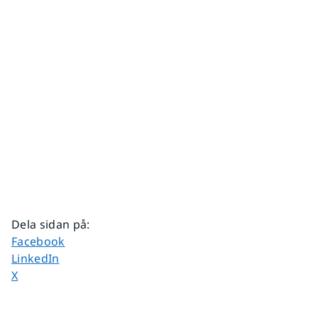
Dela sidan på
:
Dela sidan på
Facebook
Dela sidan på
LinkedIn
Dela sidan på
X