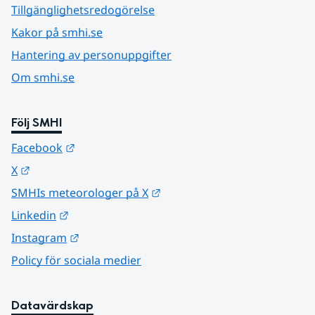
Tillgänglighetsredogörelse
Kakor på smhi.se
Hantering av personuppgifter
Om smhi.se
Följ SMHI
Länk till annan webbplats.
Facebook
Länk till annan webbplats.
X
Länk till annan webbplats.
SMHIs meteorologer på X
Länk till annan webbplats.
Linkedin
Länk till annan webbplats.
Instagram
Policy för sociala medier
Datavärdskap