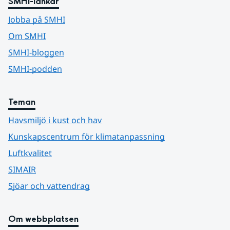
SMHI-länkar
Jobba på SMHI
Om SMHI
SMHI-bloggen
SMHI-podden
Teman
Havsmiljö i kust och hav
Kunskapscentrum för klimatanpassning
Luftkvalitet
SIMAIR
Sjöar och vattendrag
Om webbplatsen