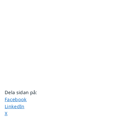
Dela sidan på
:
Dela sidan på
Facebook
Dela sidan på
LinkedIn
Dela sidan på
X