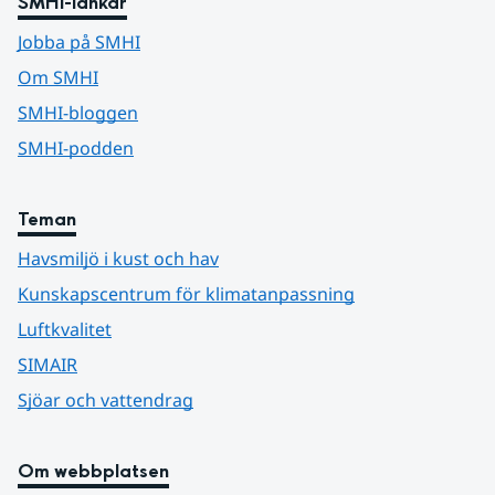
SMHI-länkar
Jobba på SMHI
Om SMHI
SMHI-bloggen
SMHI-podden
Teman
Havsmiljö i kust och hav
Kunskapscentrum för klimatanpassning
Luftkvalitet
SIMAIR
Sjöar och vattendrag
Om webbplatsen