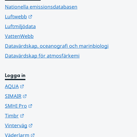
Nationella emissionsdatabasen
Länk till annan webbplats.
Luftwebb
Luftmiljödata
VattenWebb
Datavärdskap, oceanografi och marinbiologi
Datavärdskap för atmosfärkemi
Logga in
Länk till annan webbplats.
AQUA
Länk till annan webbplats.
SIMAIR
Länk till annan webbplats.
SMHI Pro
Länk till annan webbplats.
Timbr
Länk till annan webbplats.
Vinterväg
Länk till annan webbplats.
Väderlarm