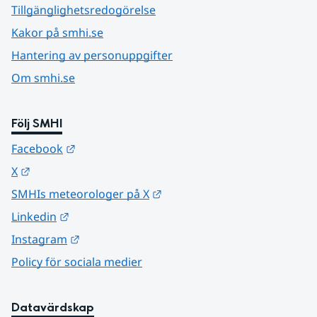
Tillgänglighetsredogörelse
Kakor på smhi.se
Hantering av personuppgifter
Om smhi.se
Följ SMHI
Länk till annan webbplats.
Facebook
Länk till annan webbplats.
X
Länk till annan webbplats.
SMHIs meteorologer på X
Länk till annan webbplats.
Linkedin
Länk till annan webbplats.
Instagram
Policy för sociala medier
Datavärdskap