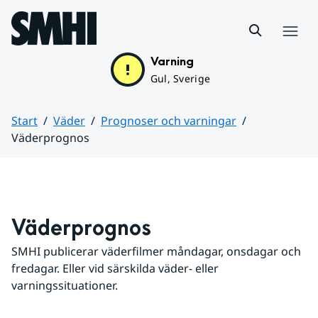
Hoppa till sidans innehåll
Meny
Varning
Gul, Sverige
Start
Väder
Prognoser och varningar
Väderprognos
Huvudinnehåll
Väderprognos
SMHI publicerar väderfilmer måndagar, onsdagar och 
fredagar. Eller vid särskilda väder- eller 
varningssituationer.